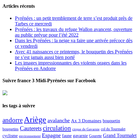
Articles récents
Pyrénées : un petit tremblement de terre s’est produit près de
Tarbes ce mercredi
Pyrénées : les travaux du refuge Wallon avancent, ouverture
au public prévue pour l’été 2022
Dans les Pyrénées : la neige va faire une arrivée précoce dès
ce vendredi
Avec 41 naissances ce printemps, le bouquetin des Pyrénées
ne s’est jamais aussi bien porté
Les images impressionnantes des violents orages dans les
Pyrénées en Andorre
Suivre france 3 Midi-Pyrénées sur Facebook
les tags à suivre
Ariège
andorre
avalanche
Ax 3 Domaines
bouquetin
circulation
Cauterets
col du Tourmalet
bouquetins
cirque de Gavarnie
Espagne
Grand Tourmalet
cyclisme
faune
gavarnie
Gourette
environnement