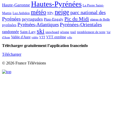
Hautes-Pyrénées
Haute-Garonne
La Pierre Saint-
neige
météo
parc national des
Martin
Luz Ardiden
N'Py
Pic du Midi
Pyrénées
peyragudes
Piau-Engaly
plateau de Beille
Pyrénées-Atlantiques
Pyrénées-Orientales
pyrénées
ski
randonnée
Saint-Lary
séisme
trail
snowboard
tremblement de terre
Val
Vallée d'Aure
VTT extrême
VTT
d'Aran
vidéo
vélo
Télécharger gratuitement l’application franceinfo
Télécharger
© 2026 France Télévisions