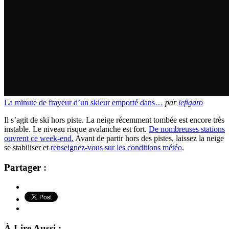
La minute de frayeur d’un skieur emporté dans…
par
lefigaro
Il s’agit de ski hors piste. La neige récemment tombée est encore très
instable. Le niveau risque avalanche est fort.
De nombreuses stations
ouvrent ce week-end.
Avant de partir hors des pistes, laissez la neige
se stabiliser et
renseignez-vous sur les conditions météo
.
Partager :
À Lire Aussi :