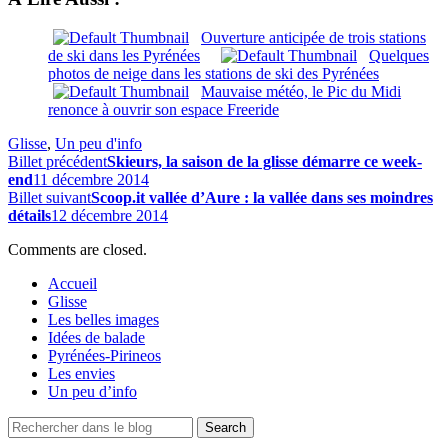
Ouverture anticipée de trois stations
de ski dans les Pyrénées
Quelques
photos de neige dans les stations de ski des Pyrénées
Mauvaise météo, le Pic du Midi
renonce à ouvrir son espace Freeride
Glisse
,
Un peu d'info
Billet précédent
Skieurs, la saison de la glisse démarre ce week-
end
11 décembre 2014
Billet suivant
Scoop.it vallée d’Aure : la vallée dans ses moindres
détails
12 décembre 2014
Comments are closed.
Accueil
Glisse
Les belles images
Idées de balade
Pyrénées-Pirineos
Les envies
Un peu d’info