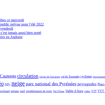
arbes ce mercredi
 public prévue pour l’été 2022
 vendredi
’est jamais aussi bien porté
nées en Andorre
circulation
Cauterets
cyclisme
col du Tourmalet
environne
cirque de Gavarnie
neige
éo
parc national des Pyrénées
peyragudes
Piau
N'Py
séisme
trail
Vallée d'Aure
VTT 
owboard
tremblement de terre
VTT
Val d'Aran
vidéo