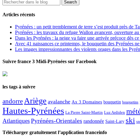
Articles récents
Pyrénées : un petit tremblement de terre s’est produit près de T
Pyrénées : les travaux du refuge Wallon avancent, ouverture au
Dans les Pyrénées : la neige va faire une arrivée précoce dès ce
Avec 41 naissances ce printemps, le bouquetin des Pyrénées ne s
Les images impressionnantes des violents orages dans les Pyré
Suivre france 3 Midi-Pyrénées sur Facebook
les tags à suivre
Ariège
andorre
avalanche
Ax 3 Domaines
bouquetin
bouquetins
Hautes-Pyrénées
mét
La Pierre Saint-Martin
Luz Ardiden
ski
Atlantiques
Pyrénées-Orientales
randonnée
Saint-Lary
sn
Télécharger gratuitement l’application franceinfo