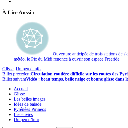
À Lire Aussi :
Ouverture anticipée de trois stations de s
météo, le Pic du Midi renonce à ouvrir son espace Freeride
Glisse
,
Un peu d'info
Billet précédent
Circulation routière difficile sur les routes des Py
Billet suivant
Vidéo : beau temps, belle neige et bonne glisse dans 
Accueil
Glisse
Les belles images
Idées de balade
Pyrénées-Pirineos
Les envies
Un peu d’info