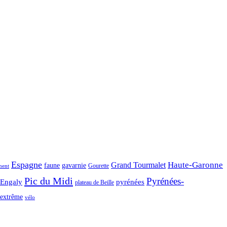
Espagne
Haute-Garonne
Grand Tourmalet
faune
gavarnie
Gourette
ment
Pic du Midi
Pyrénées-
-Engaly
pyrénées
plateau de Beille
extrême
vélo