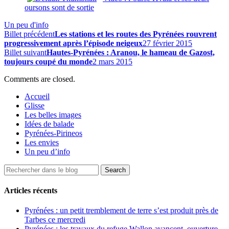
oursons sont de sortie
Un peu d'info
Billet précédent
Les stations et les routes des Pyrénées rouvrent
progressivement après l’épisode neigeux
27 février 2015
Billet suivant
Hautes-Pyrénées : Aranou, le hameau de Gazost,
toujours coupé du monde
2 mars 2015
Comments are closed.
Accueil
Glisse
Les belles images
Idées de balade
Pyrénées-Pirineos
Les envies
Un peu d’info
Articles récents
Pyrénées : un petit tremblement de terre s’est produit près de
Tarbes ce mercredi
Pyrénées : les travaux du refuge Wallon avancent, ouverture