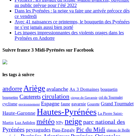
au public prévue pour l’été 2022
Dans les Pyrénées : la neige va faire une arrivée précoce dès
ce vendredi
Avec 41 naissances ce printemps, le bouquetin des Pyrénées
ne s’est jamais aussi bien porté
Les images impressionnantes des violents orages dans les
Pyrénées en Andorre
Suivre france 3 Midi-Pyrénées sur Facebook
les tags à suivre
Ariège
andorre
avalanche
Ax 3 Domaines
bouquetin
circulation
Cauterets
col du Tourmalet
bouquetins
cirque de Gavarnie
Espagne
Grand Tourmalet
cyclisme
faune
gavarnie
Gourette
environnement
Hautes-Pyrénées
Haute-Garonne
La Pierre Saint-
neige
météo
parc national des
Martin
Luz Ardiden
N'Py
Pic du Midi
Pyrénées
peyragudes
Piau-Engaly
plateau de Beille