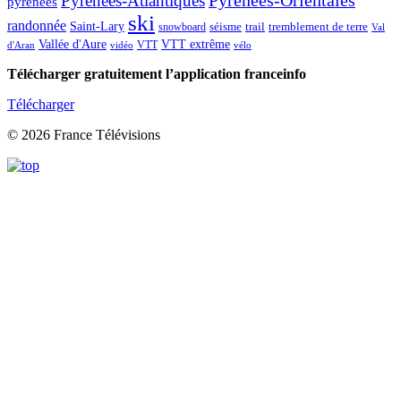
Pyrénées-Atlantiques
Pyrénées-Orientales
pyrénées
ski
randonnée
Saint-Lary
séisme
trail
snowboard
tremblement de terre
Val
Vallée d'Aure
VTT extrême
VTT
d'Aran
vidéo
vélo
Télécharger gratuitement l’application franceinfo
Télécharger
© 2026 France Télévisions