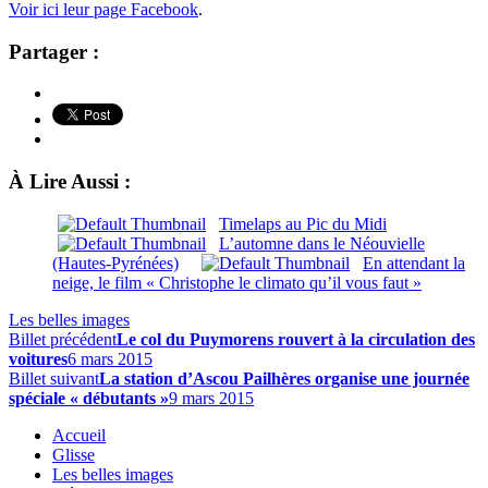
Voir ici leur page Facebook
.
Partager :
À Lire Aussi :
Timelaps au Pic du Midi
L’automne dans le Néouvielle
(Hautes-Pyrénées)
En attendant la
neige, le film « Christophe le climato qu’il vous faut »
Les belles images
Billet précédent
Le col du Puymorens rouvert à la circulation des
voitures
6 mars 2015
Billet suivant
La station d’Ascou Pailhères organise une journée
spéciale « débutants »
9 mars 2015
Accueil
Glisse
Les belles images