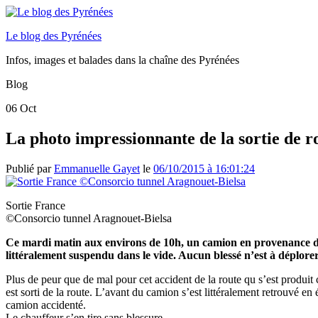
Le blog des Pyrénées
Infos, images et balades dans la chaîne des Pyrénées
Blog
06
Oct
La photo impressionnante de la sortie de r
Publié par
Emmanuelle Gayet
le
06/10/2015 à 16:01:24
Sortie France
©Consorcio tunnel Aragnouet-Bielsa
Ce mardi matin aux environs de 10h,
un camion en provenance
littéralement suspendu dans le vide. Aucun blessé n’est à déplorer
Plus de peur que de mal pour cet accident de la route qu s’est produ
est sorti de la route. L’avant du camion s’est littéralement retrouvé en
camion accidenté.
Le chauffeur s’en tire sans blessure.