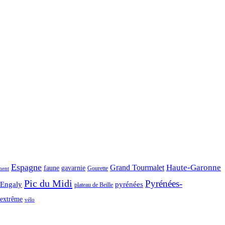
Espagne
Haute-Garonne
Grand Tourmalet
faune
gavarnie
Gourette
ment
Pic du Midi
Pyrénées-
-Engaly
pyrénées
plateau de Beille
extrême
vélo