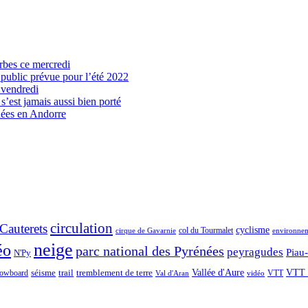
arbes ce mercredi
 public prévue pour l’été 2022
 vendredi
’est jamais aussi bien porté
nées en Andorre
circulation
Cauterets
cyclisme
col du Tourmalet
environne
cirque de Gavarnie
neige
éo
parc national des Pyrénées
peyragudes
Piau
N'Py
séisme
trail
Vallée d'Aure
VTT 
owboard
tremblement de terre
VTT
Val d'Aran
vidéo