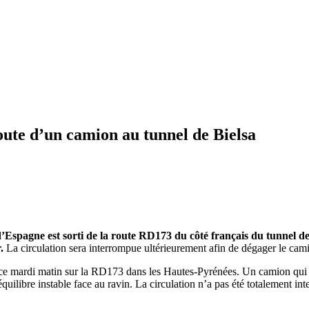
oute d’un camion au tunnel de Bielsa
d’Espagne
est sorti de la route
RD173
du côté français du tunnel d
.
La circulation sera interrompue ultérieurement afin de dégager le cam
it ce mardi matin sur la RD173 dans les Hautes-Pyrénées. Un camion qui 
 équilibre instable face au ravin. La circulation n’a pas été totalement in