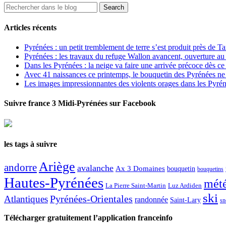
Articles récents
Pyrénées : un petit tremblement de terre s’est produit près de T
Pyrénées : les travaux du refuge Wallon avancent, ouverture au
Dans les Pyrénées : la neige va faire une arrivée précoce dès ce
Avec 41 naissances ce printemps, le bouquetin des Pyrénées ne s
Les images impressionnantes des violents orages dans les Pyré
Suivre france 3 Midi-Pyrénées sur Facebook
les tags à suivre
Ariège
andorre
avalanche
Ax 3 Domaines
bouquetin
bouquetins
Hautes-Pyrénées
mét
La Pierre Saint-Martin
Luz Ardiden
ski
Atlantiques
Pyrénées-Orientales
randonnée
Saint-Lary
sn
Télécharger gratuitement l’application franceinfo