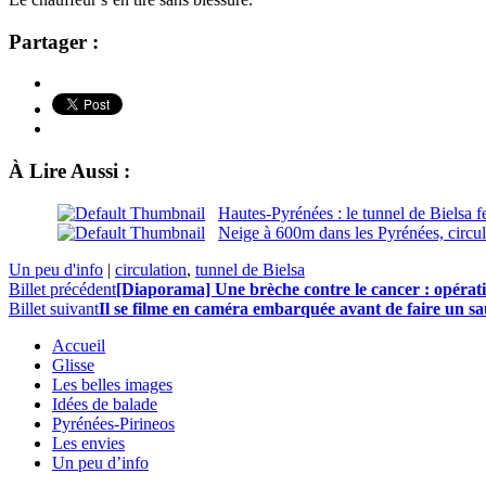
Partager :
À Lire Aussi :
Hautes-Pyrénées : le tunnel de Bielsa 
Neige à 600m dans les Pyrénées, circula
Un peu d'info
|
circulation
,
tunnel de Bielsa
Billet précédent
[Diaporama] Une brèche contre le cancer : opérati
Billet suivant
Il se filme en caméra embarquée avant de faire un s
Accueil
Glisse
Les belles images
Idées de balade
Pyrénées-Pirineos
Les envies
Un peu d’info