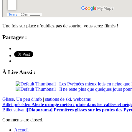
Une fois sur place n’oubliez pas de sourire, vous serez filmés !
Partager :
À Lire Aussi :
Les Pyrénées mieux lotis en neige que l
Il ne reste plus que quelques jours pour
Glisse
,
Un peu d'info
|
stations de ski
,
webcams
Billet précédent
Alerte orange météo : pluie dans les vallées et nei
Billet suivant
[Diaporama] Premières glisses sur les pentes des Pyr
Comments are closed.
Accueil