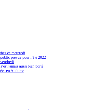
arbes ce mercredi
 public prévue pour l’été 2022
 vendredi
’est jamais aussi bien porté
nées en Andorre