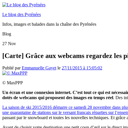
Le blog des Pyrénées
Infos, images et balades dans la chaîne des Pyrénées
Blog
27
Nov
[Carte] Grâce aux webcams regardez les pi
Publié par
Emmanuelle Gayet
le
27/11/2015 à 15:05:02
© MaxPPP
Un écran et une connexion internet. C’est tout ce qui est nécessa
dotés de webcams qui proposent des images en temps réel
. Des in
La saison de ski 2015/2016 démarre ce samedi 28 novembre dans plusi
une quarantaine de stations sur le versant français réparties sur l’ens
passant par le snowboard et toutes les nouvelles techniques. Et grâce
Avant de choisir votre destination une petit coup d’œil sur le direct im