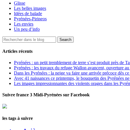
Glisse
Les belles images
Idées de balade
Pyrénées-Pirineos
Les envies
Un peu d’info
Articles récents
Pyrénées : un petit tremblement de terre s’est produit près de T
Pyrénées : les travaux du refuge Wallon avancent, ouverture au
Dans les Pyrénées : la neige va faire une arrivée précoce dès ce
Avec 41 naissances ce printemps, le bouquetin des Pyrénées ne s
Les images impressionnantes des violents orages dans les Pyré
Suivre france 3 Midi-Pyrénées sur Facebook
les tags à suivre