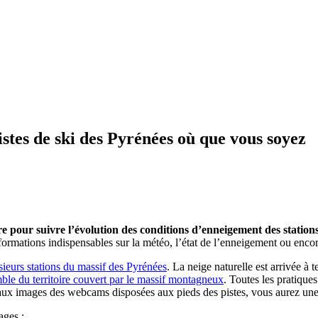
stes de ski des Pyrénées où que vous soyez
ire pour suivre l’évolution des conditions d’enneigement des statio
formations indispensables sur la météo, l’état de l’enneigement ou encor
eurs stations du massif des Pyrénées
. La neige naturelle est arrivée 
emble du territoire couvert par le massif montagneux
. Toutes les pratique
 aux images des webcams disposées aux pieds des pistes, vous aurez une v
ages :