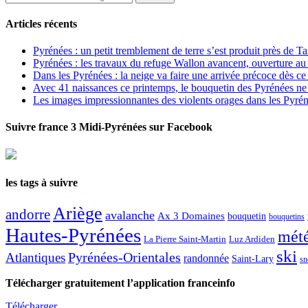
Articles récents
Pyrénées : un petit tremblement de terre s’est produit près de T
Pyrénées : les travaux du refuge Wallon avancent, ouverture au
Dans les Pyrénées : la neige va faire une arrivée précoce dès ce
Avec 41 naissances ce printemps, le bouquetin des Pyrénées ne s
Les images impressionnantes des violents orages dans les Pyré
Suivre france 3 Midi-Pyrénées sur Facebook
les tags à suivre
Ariège
andorre
avalanche
Ax 3 Domaines
bouquetin
bouquetins
Hautes-Pyrénées
mét
La Pierre Saint-Martin
Luz Ardiden
ski
Atlantiques
Pyrénées-Orientales
randonnée
Saint-Lary
sn
Télécharger gratuitement l’application franceinfo
Télécharger