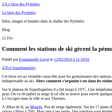
Le blog des Pyrénées
Infos, images et balades dans la chaîne des Pyrénées
Blog
12
Fév
Comment les stations de ski gèrent la pénur
Publié par
Emmanuelle Gayet
le
12/02/2016 à 11:18:01
Cet hiver est un véritable casse-tête pour les gestionnaires des statio
indispensable au ski.
Alors comment s’organise t-on dans les stati
Sur le plateau de Superbagnères il a fait jusqu’à 19°C. Une températu
peut. On va récupérer la neige là où elle se trouve pour ouvrir quelque
à s’occuper dans la ville et aux Thermes.
A 30km de là, au
Mourtis
. Peu de neige également. Sur les 17 pistes d
saison s’élève à 70%. Mais rien n’est perdu. Des solutions sont étudié