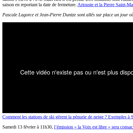
saison en reportant la date de fermeture.
Artouste et la Pierre Saint-Ma
Pascale Lagorce et Jean-Pierre Duntze sont allés sur place un jour où
Comment les stations de ski gèrent la pénurie de neige ? Exemples à 
Samedi 13 février à 11h30,
l’émission « la Voix est libre » sera consa