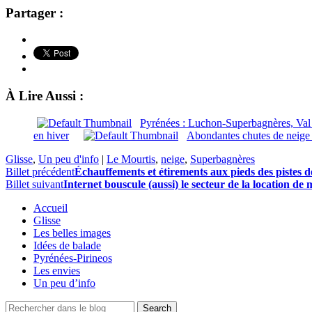
Partager :
À Lire Aussi :
Pyrénées : Luchon-Superbagnères, Val 
en hiver
Abondantes chutes de neige 
Glisse
,
Un peu d'info
|
Le Mourtis
,
neige
,
Superbagnères
Billet précédent
Échauffements et étirements aux pieds des pistes d
Billet suivant
Internet bouscule (aussi) le secteur de la location de 
Accueil
Glisse
Les belles images
Idées de balade
Pyrénées-Pirineos
Les envies
Un peu d’info