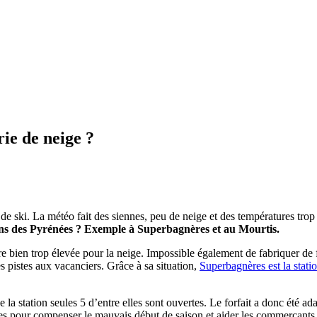
ie de neige ?
ns de ski. La météo fait des siennes, peu de neige et des températures tr
ons des Pyrénées ? Exemple à Superbagnères et au Mourtis.
re bien trop élevée pour la neige. Impossible également de fabriquer d
s pistes aux vacanciers. Grâce à sa situation,
Superbagnères est la stati
e la station seules 5 d’entre elles sont ouvertes. Le forfait a donc été 
es pour compenser le mauvais début de saison et aider les commerçants à 