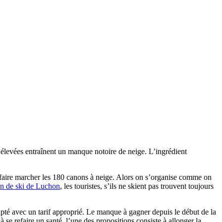
op élevées entraînent un manque notoire de neige. L’ingrédient
e faire marcher les 180 canons à neige. Alors on s’organise comme on
on de ski de Luchon
, les touristes, s’ils ne skient pas trouvent toujours
adapté avec un tarif approprié. Le manque à gagner depuis le début de la
se refaire un santé. l’une des propositions consiste à allonger la