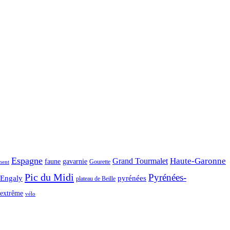
Espagne
Haute-Garonne
Grand Tourmalet
faune
gavarnie
Gourette
ment
Pic du Midi
Pyrénées-
-Engaly
pyrénées
plateau de Beille
extrême
vélo