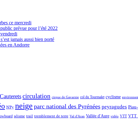
arbes ce mercredi
 public prévue pour l’été 2022
 vendredi
’est jamais aussi bien porté
nées en Andorre
circulation
Cauterets
cyclisme
col du Tourmalet
environne
cirque de Gavarnie
neige
éo
parc national des Pyrénées
peyragudes
Piau
N'Py
séisme
trail
Vallée d'Aure
VTT 
owboard
tremblement de terre
VTT
Val d'Aran
vidéo