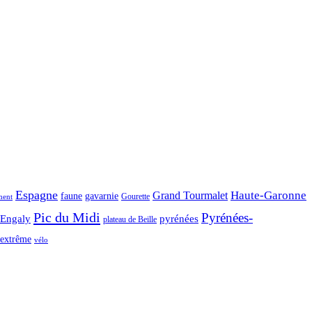
Espagne
Haute-Garonne
Grand Tourmalet
faune
gavarnie
Gourette
ment
Pic du Midi
Pyrénées-
-Engaly
pyrénées
plateau de Beille
extrême
vélo