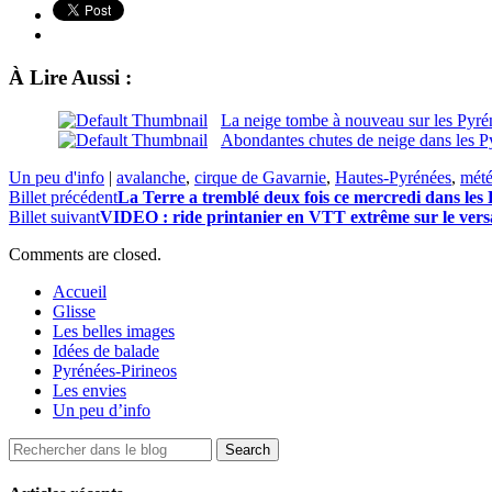
À Lire Aussi :
La neige tombe à nouveau sur les Pyrén
Abondantes chutes de neige dans les P
Un peu d'info
|
avalanche
,
cirque de Gavarnie
,
Hautes-Pyrénées
,
mét
Billet précédent
La Terre a tremblé deux fois ce mercredi dans les
Billet suivant
VIDEO : ride printanier en VTT extrême sur le vers
Comments are closed.
Accueil
Glisse
Les belles images
Idées de balade
Pyrénées-Pirineos
Les envies
Un peu d’info