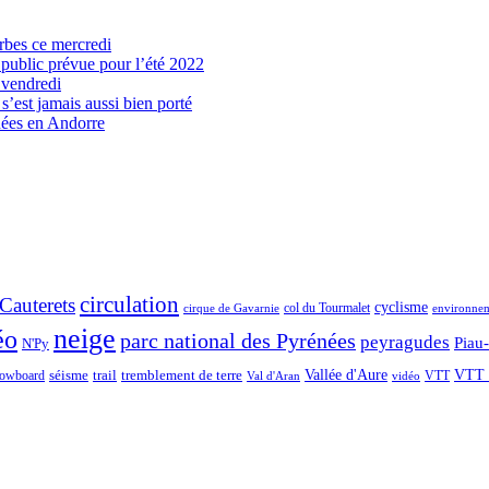
arbes ce mercredi
 public prévue pour l’été 2022
 vendredi
’est jamais aussi bien porté
nées en Andorre
circulation
Cauterets
cyclisme
col du Tourmalet
environne
cirque de Gavarnie
neige
éo
parc national des Pyrénées
peyragudes
Piau
N'Py
séisme
trail
Vallée d'Aure
VTT 
owboard
tremblement de terre
VTT
Val d'Aran
vidéo