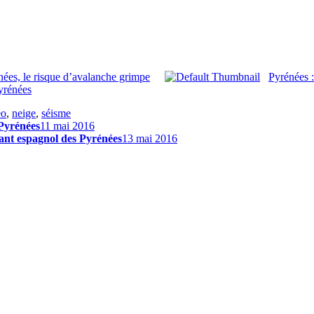
ées, le risque d’avalanche grimpe
Pyrénées :
yrénées
éo
,
neige
,
séisme
 Pyrénées
11 mai 2016
ant espagnol des Pyrénées
13 mai 2016