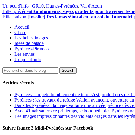
Un peu d'info
|
GR10
,
Hautes-Pyrénées
,
Val d'Azun
Billet précédent
Randonneurs, soyez prudents pour traverser les n
Billet suivant
[Insolite] Des lamas s’installent au col du Tourmalet
Accueil
Glisse
Les belles images
Idées de balade
Pyrénées-Pirineos
Les envies
Un peu d’info
Articles récents
Pyrénées : un petit tremblement de terre s’est produit près de T
Pyrénées : les travaux du refuge Wallon avancent, ouverture au
Dans les Pyrénées : la neige va faire une arrivée précoce dès ce
Avec 41 naissances ce printemps, le bouquetin des Pyrénées ne s
Les images impressionnantes des violents orages dans les Pyré
Suivre france 3 Midi-Pyrénées sur Facebook