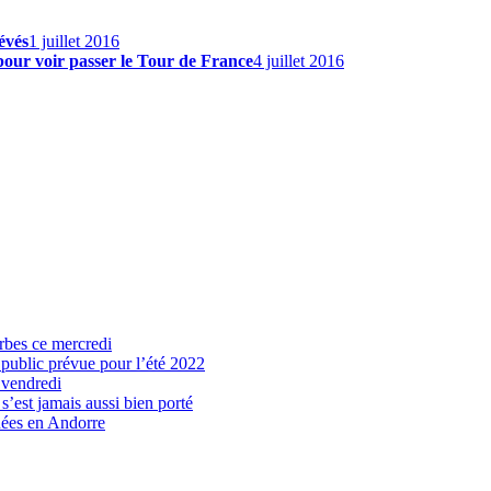
évés
1 juillet 2016
 pour voir passer le Tour de France
4 juillet 2016
arbes ce mercredi
 public prévue pour l’été 2022
 vendredi
’est jamais aussi bien porté
nées en Andorre