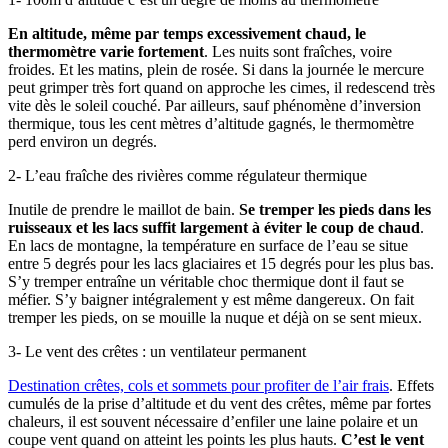
En altitude, même par temps excessivement chaud, le
thermomètre varie fortement
. Les nuits sont fraîches, voire
froides. Et les matins, plein de rosée. Si dans la journée le mercure
peut grimper très fort quand on approche les cimes, il redescend très
vite dès le soleil couché. Par ailleurs, sauf phénomène d’inversion
thermique, tous les cent mètres d’altitude gagnés, le thermomètre
perd environ un degrés.
2- L’eau fraîche des rivières comme régulateur thermique
Inutile de prendre le maillot de bain.
Se tremper les pieds dans les
ruisseaux et les lacs suffit largement à éviter le coup de chaud
.
En lacs de montagne, la température en surface de l’eau se situe
entre 5 degrés pour les lacs glaciaires et 15 degrés pour les plus bas.
S’y tremper entraîne un véritable choc thermique dont il faut se
méfier. S’y baigner intégralement y est même dangereux. On fait
tremper les pieds, on se mouille la nuque et déjà on se sent mieux.
3- Le vent des crêtes : un ventilateur permanent
Destination crêtes, cols et sommets pour profiter de l’air frais
. Effets
cumulés de la prise d’altitude et du vent des crêtes, même par fortes
chaleurs, il est souvent nécessaire d’enfiler une laine polaire et un
coupe vent quand on atteint les points les plus hauts.
C’est le vent