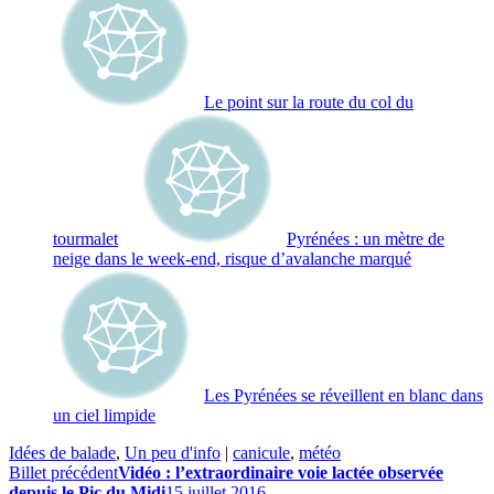
Le point sur la route du col du
tourmalet
Pyrénées : un mètre de
neige dans le week-end, risque d’avalanche marqué
Les Pyrénées se réveillent en blanc dans
un ciel limpide
Idées de balade
,
Un peu d'info
|
canicule
,
météo
Billet précédent
Vidéo : l’extraordinaire voie lactée observée
depuis le Pic du Midi
15 juillet 2016