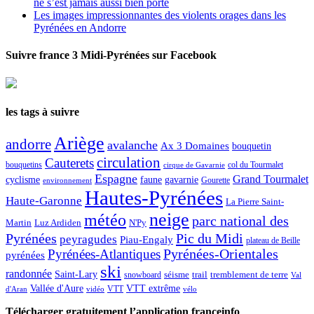
ne s’est jamais aussi bien porté
Les images impressionnantes des violents orages dans les
Pyrénées en Andorre
Suivre france 3 Midi-Pyrénées sur Facebook
les tags à suivre
Ariège
andorre
avalanche
Ax 3 Domaines
bouquetin
circulation
Cauterets
col du Tourmalet
bouquetins
cirque de Gavarnie
Espagne
Grand Tourmalet
cyclisme
faune
gavarnie
Gourette
environnement
Hautes-Pyrénées
Haute-Garonne
La Pierre Saint-
neige
météo
parc national des
Martin
Luz Ardiden
N'Py
Pic du Midi
Pyrénées
peyragudes
Piau-Engaly
plateau de Beille
Pyrénées-Atlantiques
Pyrénées-Orientales
pyrénées
ski
randonnée
Saint-Lary
séisme
trail
snowboard
tremblement de terre
Val
Vallée d'Aure
VTT extrême
VTT
d'Aran
vidéo
vélo
Télécharger gratuitement l’application franceinfo