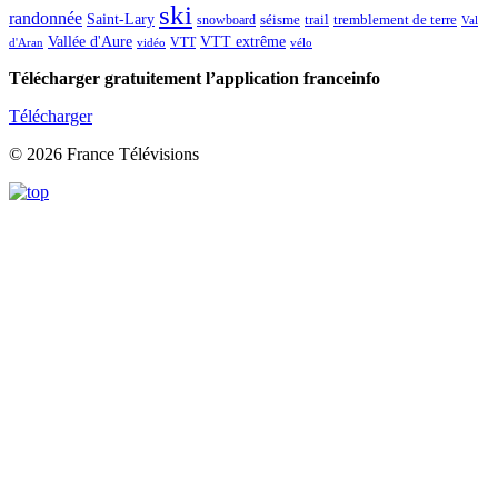
ski
randonnée
Saint-Lary
séisme
trail
snowboard
tremblement de terre
Val
Vallée d'Aure
VTT extrême
VTT
d'Aran
vidéo
vélo
Télécharger gratuitement l’application franceinfo
Télécharger
© 2026 France Télévisions