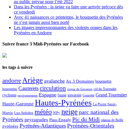
au public prévue pour l’été 2022
Dans les Pyrénées : la neige va faire une arrivée précoce dès
ce vendredi
Avec 41 naissances ce printemps, le bouquetin des Pyrénées
ne s’est jamais aussi bien porté
Les images impressionnantes des violents orages dans les
Pyrénées en Andorre
Suivre france 3 Midi-Pyrénées sur Facebook
les tags à suivre
Ariège
andorre
avalanche
Ax 3 Domaines
bouquetin
circulation
Cauterets
col du Tourmalet
bouquetins
cirque de Gavarnie
Espagne
Grand Tourmalet
cyclisme
faune
gavarnie
Gourette
environnement
Hautes-Pyrénées
Haute-Garonne
La Pierre Saint-
neige
météo
parc national des
Martin
Luz Ardiden
N'Py
Pic du Midi
Pyrénées
peyragudes
Piau-Engaly
plateau de Beille
Pyrénées-Atlantiques
Pyrénées-Orientales
pyrénées