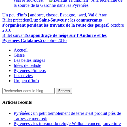
vers le sud-ouest
A la recherche de
la source de la Garonne dans les Pyrénées
Un peu d'info
|
andorre
,
chasse
,
Espagne
,
isard
,
Val d'Aran
Billet précédent
Luz Saint-Sauveur : les commerçants
s’organisent pendant les travaux de la route des gorges
5 octobre
2016
Billet suivant
Saupoudrage de neige sur l’Andorre et les
Pyrénées Catalanes
6 octobre 2016
Accueil
Glisse
Les belles images
Idées de balade
Pyrénées-Pirineos
Les envies
Un peu d’info
Articles récents
Pyrénées : un petit tremblement de terre s’est produit près de
Tarbes ce mercredi
Pyrénées : les travaux du refuge Wallon avancent, ouverture