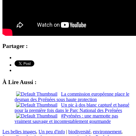
Partager :
À Lire Aussi :
La commission européenne place le
desman des Pyrénées sous haute protection
Un pic à dos blanc capturé et bagué
pour la première fois dans le Parc National des Pyrénées
#Pyrénées : une marmotte pas
vraiment sauvage et incontestablement gourmande
Les belles images
,
Un peu d'info
|
biodiversité
,
environnement
,