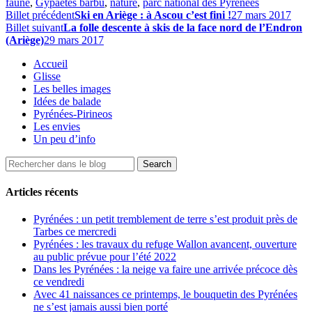
faune
,
Gypaètes barbu
,
nature
,
parc national des Pyrénées
Billet précédent
Ski en Ariège : à Ascou c’est fini !
27 mars 2017
Billet suivant
La folle descente à skis de la face nord de l’Endron
(Ariège)
29 mars 2017
Accueil
Glisse
Les belles images
Idées de balade
Pyrénées-Pirineos
Les envies
Un peu d’info
Articles récents
Pyrénées : un petit tremblement de terre s’est produit près de
Tarbes ce mercredi
Pyrénées : les travaux du refuge Wallon avancent, ouverture
au public prévue pour l’été 2022
Dans les Pyrénées : la neige va faire une arrivée précoce dès
ce vendredi
Avec 41 naissances ce printemps, le bouquetin des Pyrénées
ne s’est jamais aussi bien porté