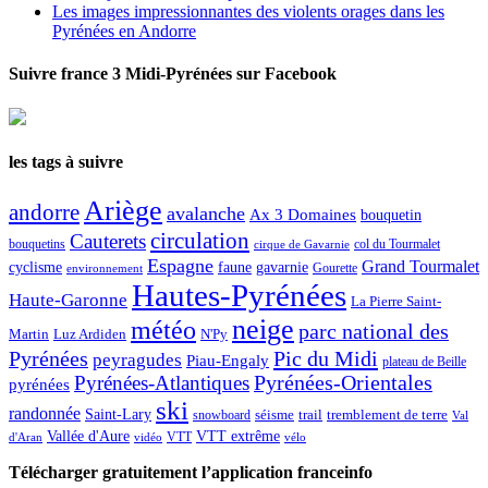
Les images impressionnantes des violents orages dans les
Pyrénées en Andorre
Suivre france 3 Midi-Pyrénées sur Facebook
les tags à suivre
Ariège
andorre
avalanche
Ax 3 Domaines
bouquetin
circulation
Cauterets
col du Tourmalet
bouquetins
cirque de Gavarnie
Espagne
Grand Tourmalet
cyclisme
faune
gavarnie
Gourette
environnement
Hautes-Pyrénées
Haute-Garonne
La Pierre Saint-
neige
météo
parc national des
Martin
Luz Ardiden
N'Py
Pic du Midi
Pyrénées
peyragudes
Piau-Engaly
plateau de Beille
Pyrénées-Atlantiques
Pyrénées-Orientales
pyrénées
ski
randonnée
Saint-Lary
séisme
trail
snowboard
tremblement de terre
Val
Vallée d'Aure
VTT extrême
VTT
d'Aran
vidéo
vélo
Télécharger gratuitement l’application franceinfo