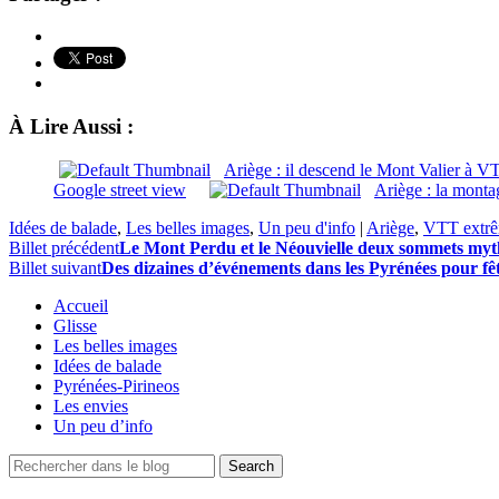
À Lire Aussi :
Ariège : il descend le Mont Valier à VTT
Google street view
Ariège : la montag
Idées de balade
,
Les belles images
,
Un peu d'info
|
Ariège
,
VTT extr
Billet précédent
Le Mont Perdu et le Néouvielle deux sommets myt
Billet suivant
Des dizaines d’événements dans les Pyrénées pour fê
Accueil
Glisse
Les belles images
Idées de balade
Pyrénées-Pirineos
Les envies
Un peu d’info