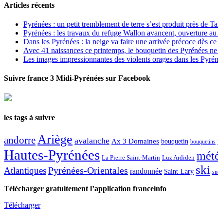
Articles récents
Pyrénées : un petit tremblement de terre s’est produit près de T
Pyrénées : les travaux du refuge Wallon avancent, ouverture au
Dans les Pyrénées : la neige va faire une arrivée précoce dès ce
Avec 41 naissances ce printemps, le bouquetin des Pyrénées ne s
Les images impressionnantes des violents orages dans les Pyré
Suivre france 3 Midi-Pyrénées sur Facebook
les tags à suivre
Ariège
andorre
avalanche
Ax 3 Domaines
bouquetin
bouquetins
Hautes-Pyrénées
mét
La Pierre Saint-Martin
Luz Ardiden
ski
Atlantiques
Pyrénées-Orientales
randonnée
Saint-Lary
sn
Télécharger gratuitement l’application franceinfo
Télécharger