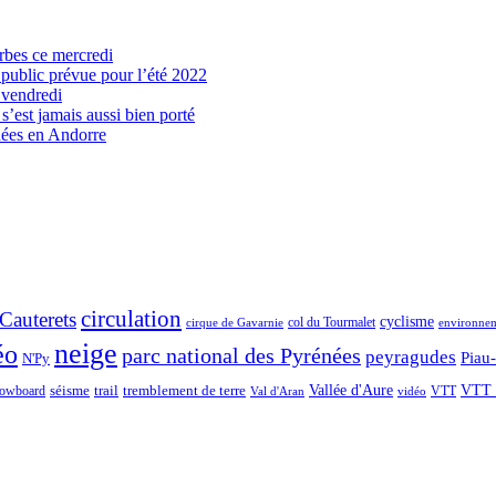
arbes ce mercredi
 public prévue pour l’été 2022
 vendredi
’est jamais aussi bien porté
nées en Andorre
circulation
Cauterets
cyclisme
col du Tourmalet
environne
cirque de Gavarnie
neige
éo
parc national des Pyrénées
peyragudes
Piau
N'Py
séisme
trail
Vallée d'Aure
VTT 
owboard
tremblement de terre
VTT
Val d'Aran
vidéo