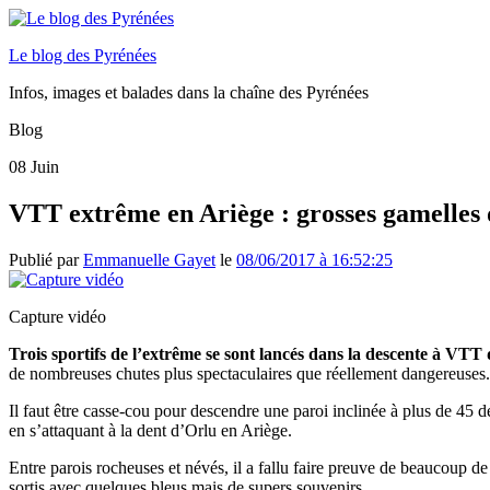
Le blog des Pyrénées
Infos, images et balades dans la chaîne des Pyrénées
Blog
08
Juin
VTT extrême en Ariège : grosses gamelles d
Publié par
Emmanuelle Gayet
le
08/06/2017 à 16:52:25
Capture vidéo
Trois sportifs de l’extrême se sont lancés dans la descente à VTT
de nombreuses chutes plus spectaculaires que réellement dangereuses.
Il faut être casse-cou pour descendre une paroi inclinée à plus de 45 de
en s’attaquant à la dent d’Orlu en Ariège.
Entre parois rocheuses et névés, il a fallu faire preuve de beaucoup de
sortis avec quelques bleus mais de supers souvenirs.