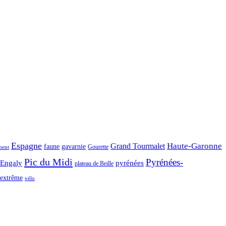
Espagne
Haute-Garonne
Grand Tourmalet
faune
gavarnie
Gourette
ment
Pic du Midi
Pyrénées-
-Engaly
pyrénées
plateau de Beille
extrême
vélo