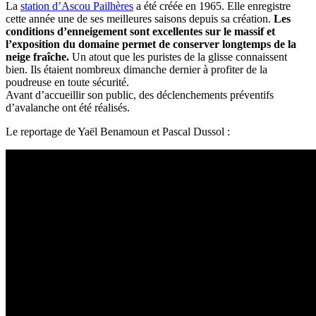
La
station d’Ascou Pailhères
a été créée en 1965. Elle enregistre
cette année une de ses meilleures saisons depuis sa création.
Les
conditions d’enneigement sont excellentes sur le massif et
l’exposition du domaine permet de conserver longtemps de la
neige fraîche.
Un atout que les puristes de la glisse connaissent
bien. Ils étaient nombreux dimanche dernier à profiter de la
poudreuse en toute sécurité.
Avant d’accueillir son public, des déclenchements préventifs
d’avalanche ont été réalisés.
Le reportage de Yaël Benamoun et Pascal Dussol :