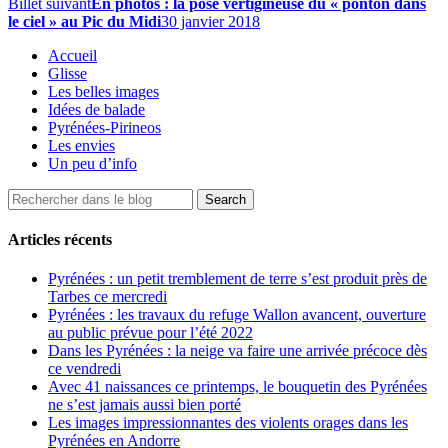
Billet suivant
En photos : la pose vertigineuse du « ponton dans
le ciel » au Pic du Midi
30 janvier 2018
Accueil
Glisse
Les belles images
Idées de balade
Pyrénées-Pirineos
Les envies
Un peu d’info
Articles récents
Pyrénées : un petit tremblement de terre s’est produit près de
Tarbes ce mercredi
Pyrénées : les travaux du refuge Wallon avancent, ouverture
au public prévue pour l’été 2022
Dans les Pyrénées : la neige va faire une arrivée précoce dès
ce vendredi
Avec 41 naissances ce printemps, le bouquetin des Pyrénées
ne s’est jamais aussi bien porté
Les images impressionnantes des violents orages dans les
Pyrénées en Andorre