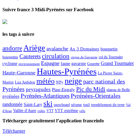
Suivre france 3 Midi-Pyrénées sur Facebook
les tags à suivre
Ariège
andorre
avalanche
Ax 3 Domaines
bouquetin
circulation
Cauterets
col du Tourmalet
bouquetins
cirque de Gavarnie
Espagne
Grand Tourmalet
cyclisme
faune
gavarnie
Gourette
environnement
Hautes-Pyrénées
Haute-Garonne
La Pierre Saint-
neige
météo
parc national des
Martin
Luz Ardiden
N'Py
Pic du Midi
Pyrénées
peyragudes
Piau-Engaly
plateau de Beille
Pyrénées-Atlantiques
Pyrénées-Orientales
pyrénées
ski
randonnée
Saint-Lary
séisme
trail
snowboard
tremblement de terre
Val
Vallée d'Aure
VTT extrême
VTT
d'Aran
vidéo
vélo
Télécharger gratuitement l’application franceinfo
Télécharger