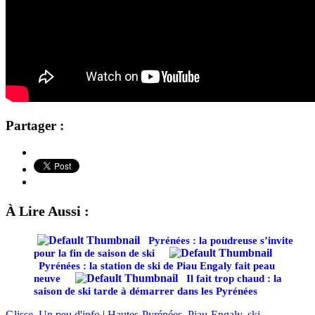
Partager :
À Lire Aussi :
Pyrénées : la poudreuse s’invite
pour la fin de saison de ski
Pyrénées : la station de ski de Piau Engaly fait peau
neuve
Il fait trop chaud : la
saison de ski tarde à démarrer dans les Pyrénées
Glisse
,
Un peu d'info
|
Hautes-Pyrénées
,
Piau-Engaly
,
ski