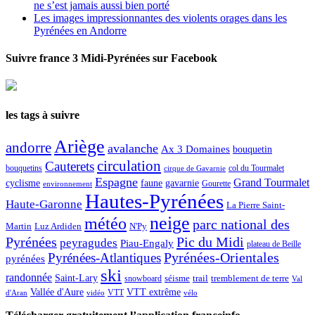
ne s’est jamais aussi bien porté
Les images impressionnantes des violents orages dans les
Pyrénées en Andorre
Suivre france 3 Midi-Pyrénées sur Facebook
les tags à suivre
Ariège
andorre
avalanche
Ax 3 Domaines
bouquetin
circulation
Cauterets
col du Tourmalet
bouquetins
cirque de Gavarnie
Espagne
Grand Tourmalet
cyclisme
faune
gavarnie
Gourette
environnement
Hautes-Pyrénées
Haute-Garonne
La Pierre Saint-
neige
météo
parc national des
Martin
Luz Ardiden
N'Py
Pic du Midi
Pyrénées
peyragudes
Piau-Engaly
plateau de Beille
Pyrénées-Atlantiques
Pyrénées-Orientales
pyrénées
ski
randonnée
Saint-Lary
séisme
trail
snowboard
tremblement de terre
Val
Vallée d'Aure
VTT extrême
VTT
d'Aran
vidéo
vélo