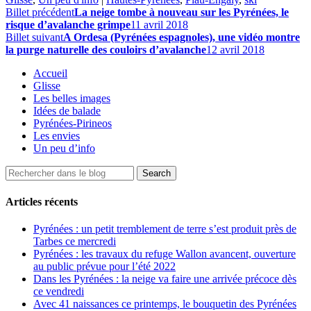
Billet précédent
La neige tombe à nouveau sur les Pyrénées, le
risque d’avalanche grimpe
11 avril 2018
Billet suivant
A Ordesa (Pyrénées espagnoles), une vidéo montre
la purge naturelle des couloirs d’avalanche
12 avril 2018
Accueil
Glisse
Les belles images
Idées de balade
Pyrénées-Pirineos
Les envies
Un peu d’info
Articles récents
Pyrénées : un petit tremblement de terre s’est produit près de
Tarbes ce mercredi
Pyrénées : les travaux du refuge Wallon avancent, ouverture
au public prévue pour l’été 2022
Dans les Pyrénées : la neige va faire une arrivée précoce dès
ce vendredi
Avec 41 naissances ce printemps, le bouquetin des Pyrénées