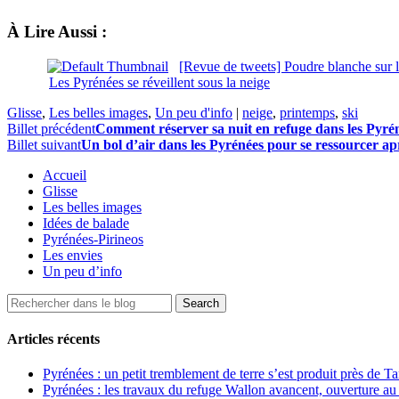
À Lire Aussi :
[Revue de tweets] Poudre blanche sur 
Les Pyrénées se réveillent sous la neige
Glisse
,
Les belles images
,
Un peu d'info
|
neige
,
printemps
,
ski
Billet précédent
Comment réserver sa nuit en refuge dans les Pyré
Billet suivant
Un bol d’air dans les Pyrénées pour se ressourcer ap
Accueil
Glisse
Les belles images
Idées de balade
Pyrénées-Pirineos
Les envies
Un peu d’info
Articles récents
Pyrénées : un petit tremblement de terre s’est produit près de T
Pyrénées : les travaux du refuge Wallon avancent, ouverture au