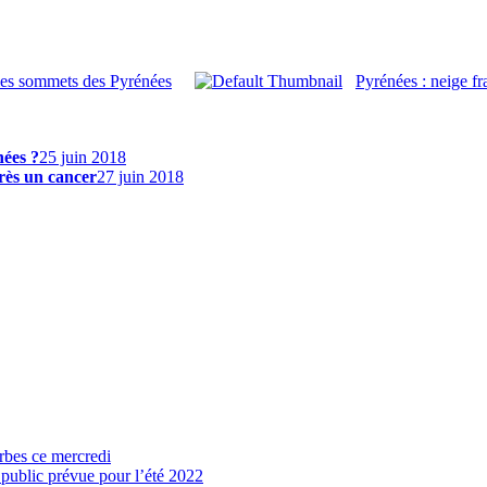
les sommets des Pyrénées
Pyrénées : neige fr
nées ?
25 juin 2018
rès un cancer
27 juin 2018
arbes ce mercredi
 public prévue pour l’été 2022