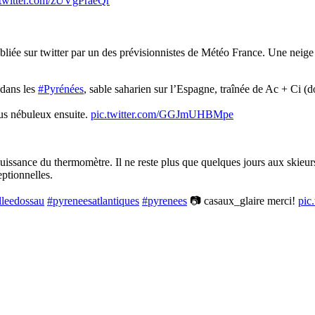
.twitter.com/zUVgPraeQr
publiée sur twitter par un des prévisionnistes de Météo France. Une neig
dans les
#Pyrénées
, sable saharien sur l’Espagne, traînée de Ac + Ci 
us nébuleux ensuite.
pic.twitter.com/GGJmUHBMpe
issance du thermomètre. Il ne reste plus que quelques jours aux skieurs p
eptionnelles.
lleedossau
#pyreneesatlantiques
#pyrenees
📷 casaux_glaire merci!
pic