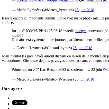
#brechederoland
#skinautique
#skinautique
📷C Belambos
pic
— Météo Pyrénées (@Meteo_Pyrenees)
25 juin 2018
Il reste encore d’importants cumuls. On le voit sur la photo satellite 
surface.
Image SUOMI/NPP du 25.06.18 : vieille
#neige
jaune/orangée 
Ouest !
Demain sera également une journée parfaitement ensoleillée, pl
— Gaétan Heymes (@GaetanHeymes)
25 juin 2018
Mais bientôt les gros névés auront disparu en raison de la montée en pu
va continuer. Elle laisse de jolis paysages et des lacs aux couleurs exc
Printemps ou été? Lac Bersau 2083 m seulement… 23 juin
#va
— Météo Pyrénées (@Meteo_Pyrenees)
25 juin 2018
Partager :