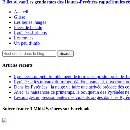
Billet suivant
Les gendarmes des Hautes-Pyrénées rappellent les r
Accueil
Glisse
Les belles images
Idées de balade
Pyrénées-Pirineos
Les envies
Un peu d’info
Articles récents
Pyrénées : un petit tremblement de terre s’est produit près de T
Pyrénées : les travaux du refuge Wallon avancent, ouverture au
Dans les Pyrénées : la neige va faire une arrivée précoce dès ce
Avec 41 naissances ce printemps, le bouquetin des Pyrénées ne s
Les images impressionnantes des violents orages dans les Pyré
Suivre france 3 Midi-Pyrénées sur Facebook