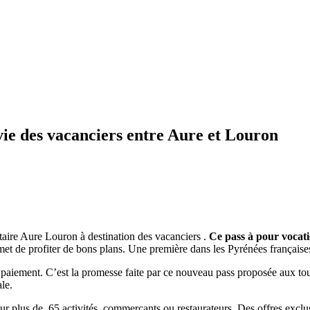
a vie des vacanciers entre Aure et Louron
aire Aure Louron à destination des vacanciers .
Ce pass à pour vocation
 de profiter de bons plans. Une première dans les Pyrénées françaises 
e paiement. C’est la promesse faite par ce nouveau pass proposée aux to
le.
sur plus de
65 activités, commerçants ou restaurateurs. D
es
offres exclu