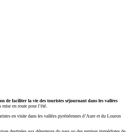
 de faciliter la vie des touristes séjournant dans les vallées
mise en route pour l’été.
uristes en visite dans les vallées pyrénéennes d’Aure et du Louron
sives destinées aux détenteurs du pass
ou des remises immédiates de