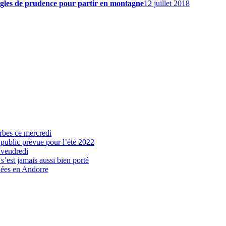
ègles de prudence pour partir en montagne
12 juillet 2018
arbes ce mercredi
 public prévue pour l’été 2022
 vendredi
’est jamais aussi bien porté
nées en Andorre