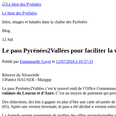
Le blog des Pyrénées
Infos, images et balades dans la chaîne des Pyrénées
Blog
12
Juil
Le pass Pyrénées2Vallées pour faciliter l
Publié par
Emmanuelle Gayet
le
12/07/2018 à 10:37:33
Réserve du Néouvielle
©Patrice HAUSER / Maxppp
Le pass Pyrénées2Vallées c’est le nouvel outil de l’Office Communaut
voisines du Louron et d’Aure.
C’est un moyen de paiement qui permet
Des réductions, des lots à gagner en plus d’être une carte sécurisée d
(65). Après une version hivernale, le pass a été décliné a version estiva
La formule permet notamment de profiter des offres promotionnelles 