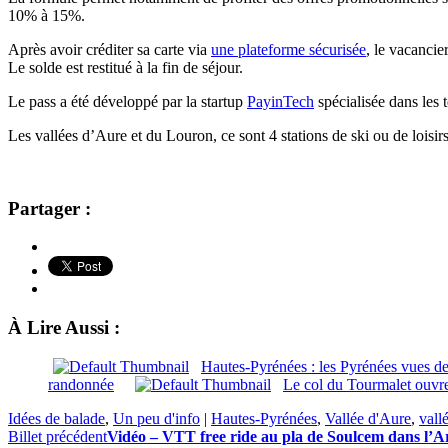
10% à 15%.
Après avoir créditer sa carte via
une plateforme sécurisée
, le vacancie
Le solde est restitué à la fin de séjour.
Le pass a été développé par la startup
PayinTech
spécialisée dans les
Les vallées d’Aure et du Louron, ce sont 4 stations de ski ou de loisi
Partager :
À Lire Aussi :
Hautes-Pyrénées : les Pyrénées vues des
randonnée
Le col du Tourmalet ouvre
Idées de balade
,
Un peu d'info
|
Hautes-Pyrénées
,
Vallée d'Aure
,
vall
Billet précédent
Vidéo – VTT free ride au pla de Soulcem dans l’A