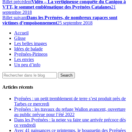
Billet précédent
Vidéo – La vertigineuse conquête du Canigou à
VTT, le sommet emblématique des Pyrénées Catalanes
21
septembre 2018
Billet suivant
Dans les Pyrénées, de nombreux rapaces sont
victimes d’empoisonnement
25 septembre 2018
Accueil
Glisse
Les belles images
Idées de balade
Pyrénées-Pirineos
Les envies
Un peu d’info
Articles récents
Pyrénées : un petit tremblement de terre s’est produit près de
Tarbes ce mercredi
Pyrénées : les travaux du refuge Wallon avancent, ouverture
au public prévue pour l’été 2022
Dans les Pyrénées : la neige va faire une arrivée précoce dès
ce vendredi
Avec 41 naissances ce printemps, le bouquetin des Pyrénées