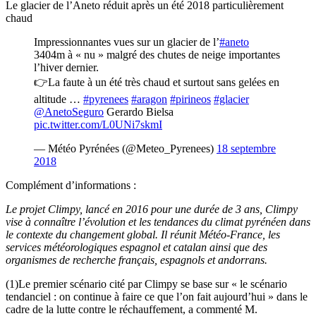
Le glacier de l’Aneto réduit après un été 2018 particulièrement
chaud
Impressionnantes vues sur un glacier de l’
#aneto
3404m à « nu » malgré des chutes de neige importantes
l’hiver dernier.
👉La faute à un été très chaud et surtout sans gelées en
altitude …
#pyrenees
#aragon
#pirineos
#glacier
@AnetoSeguro
Gerardo Bielsa
pic.twitter.com/L0UNi7skmI
— Météo Pyrénées (@Meteo_Pyrenees)
18 septembre
2018
Complément d’informations :
Le projet Climpy, lancé en 2016 pour une durée de 3 ans, Climpy
vise à connaître l’évolution et les tendances du climat pyrénéen dans
le contexte du changement global. Il réunit Météo-France, les
services météorologiques espagnol et catalan ainsi que des
organismes de recherche français, espagnols et andorrans.
(1)Le premier scénario cité par Climpy se base sur « le scénario
tendanciel : on continue à faire ce que l’on fait aujourd’hui » dans le
cadre de la lutte contre le réchauffement, a commenté M.