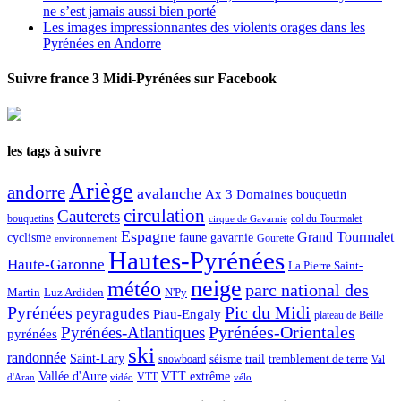
ne s’est jamais aussi bien porté
Les images impressionnantes des violents orages dans les
Pyrénées en Andorre
Suivre france 3 Midi-Pyrénées sur Facebook
les tags à suivre
Ariège
andorre
avalanche
Ax 3 Domaines
bouquetin
circulation
Cauterets
col du Tourmalet
bouquetins
cirque de Gavarnie
Espagne
Grand Tourmalet
cyclisme
faune
gavarnie
Gourette
environnement
Hautes-Pyrénées
Haute-Garonne
La Pierre Saint-
neige
météo
parc national des
Martin
Luz Ardiden
N'Py
Pic du Midi
Pyrénées
peyragudes
Piau-Engaly
plateau de Beille
Pyrénées-Atlantiques
Pyrénées-Orientales
pyrénées
ski
randonnée
Saint-Lary
séisme
trail
snowboard
tremblement de terre
Val
Vallée d'Aure
VTT extrême
VTT
d'Aran
vidéo
vélo