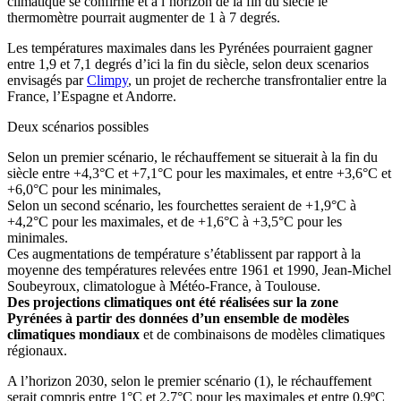
climatique se confirme et à l’horizon de la fin du siècle le
thermomètre pourrait augmenter de 1 à 7 degrés.
Les températures maximales dans les Pyrénées pourraient gagner
entre 1,9 et 7,1 degrés d’ici la fin du siècle, selon deux scenarios
envisagés par
Climpy
, un projet de recherche transfrontalier entre la
France, l’Espagne et Andorre.
Deux scénarios possibles
Selon un premier scénario, le réchauffement se situerait à la fin du
siècle entre +4,3°C et +7,1°C pour les maximales, et entre +3,6°C et
+6,0°C pour les minimales,
Selon un second scénario, les fourchettes seraient de +1,9°C à
+4,2°C pour les maximales, et de +1,6°C à +3,5°C pour les
minimales.
Ces augmentations de température s’établissent par rapport à la
moyenne des températures relevées entre 1961 et 1990, Jean-Michel
Soubeyroux, climatologue à Météo-France, à Toulouse.
Des projections climatiques ont été réalisées sur la zone
Pyrénées à partir des données d’un ensemble de modèles
climatiques mondiaux
et de combinaisons de modèles climatiques
régionaux.
A l’horizon 2030, selon le premier scénario (1), le réchauffement
serait compris entre 1°C et 2,7°C pour les maximales et entre 0,9ºC