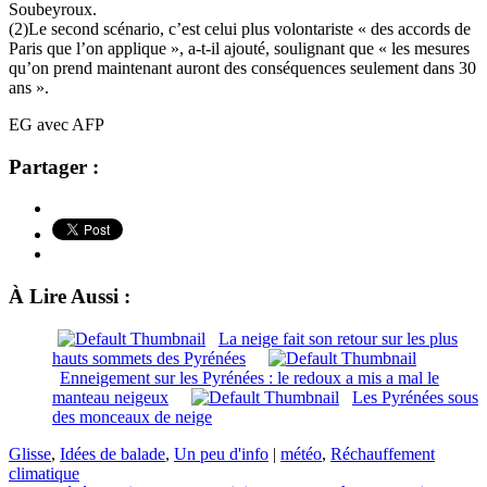
Soubeyroux.
(2)Le second scénario, c’est celui plus volontariste « des accords de
Paris que l’on applique », a-t-il ajouté, soulignant que « les mesures
qu’on prend maintenant auront des conséquences seulement dans 30
ans ».
EG avec AFP
Partager :
À Lire Aussi :
La neige fait son retour sur les plus
hauts sommets des Pyrénées
Enneigement sur les Pyrénées : le redoux a mis a mal le
manteau neigeux
Les Pyrénées sous
des monceaux de neige
Glisse
,
Idées de balade
,
Un peu d'info
|
météo
,
Réchauffement
climatique