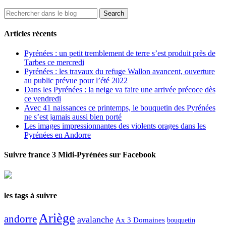
Articles récents
Pyrénées : un petit tremblement de terre s’est produit près de
Tarbes ce mercredi
Pyrénées : les travaux du refuge Wallon avancent, ouverture
au public prévue pour l’été 2022
Dans les Pyrénées : la neige va faire une arrivée précoce dès
ce vendredi
Avec 41 naissances ce printemps, le bouquetin des Pyrénées
ne s’est jamais aussi bien porté
Les images impressionnantes des violents orages dans les
Pyrénées en Andorre
Suivre france 3 Midi-Pyrénées sur Facebook
les tags à suivre
Ariège
andorre
avalanche
Ax 3 Domaines
bouquetin