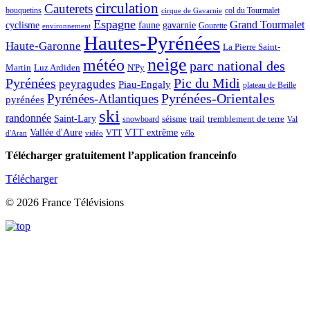
circulation
Cauterets
col du Tourmalet
bouquetins
cirque de Gavarnie
Espagne
Grand Tourmalet
cyclisme
faune
gavarnie
Gourette
environnement
Hautes-Pyrénées
Haute-Garonne
La Pierre Saint-
neige
météo
parc national des
Martin
Luz Ardiden
N'Py
Pic du Midi
Pyrénées
peyragudes
Piau-Engaly
plateau de Beille
Pyrénées-Atlantiques
Pyrénées-Orientales
pyrénées
ski
randonnée
Saint-Lary
séisme
trail
snowboard
tremblement de terre
Val
Vallée d'Aure
VTT extrême
VTT
d'Aran
vidéo
vélo
Télécharger gratuitement l’application franceinfo
Télécharger
© 2026 France Télévisions