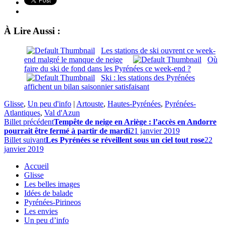
À Lire Aussi :
Les stations de ski ouvrent ce week-
end malgré le manque de neige
Où
faire du ski de fond dans les Pyrénées ce week-end ?
Ski : les stations des Pyrénées
affichent un bilan saisonnier satisfaisant
Glisse
,
Un peu d'info
|
Artouste
,
Hautes-Pyrénées
,
Pyrénées-
Atlantiques
,
Val d'Azun
Billet précédent
Tempête de neige en Ariège : l’accès en Andorre
pourrait être fermé à partir de mardi
21 janvier 2019
Billet suivant
Les Pyrénées se réveillent sous un ciel tout rose
22
janvier 2019
Accueil
Glisse
Les belles images
Idées de balade
Pyrénées-Pirineos
Les envies
Un peu d’info