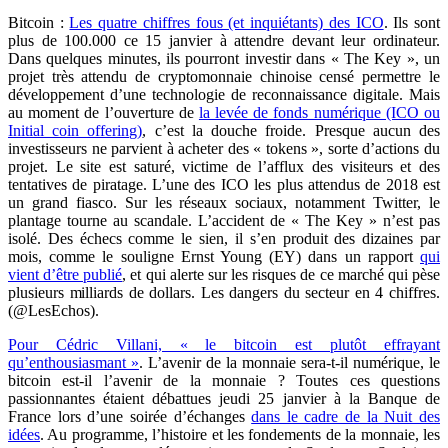
Bitcoin :
Les quatre chiffres fous (et inquiétants) des ICO
. Ils sont
plus de 100.000 ce 15 janvier à attendre devant leur ordinateur.
Dans quelques minutes, ils pourront investir dans « The Key », un
projet très attendu de cryptomonnaie chinoise censé permettre le
développement d’une technologie de reconnaissance digitale. Mais
au moment de l’ouverture de
la levée de fonds numérique (ICO ou
Initial coin offering)
, c’est la douche froide. Presque aucun des
investisseurs ne parvient à acheter des « tokens », sorte d’actions du
projet. Le site est saturé, victime de l’afflux des visiteurs et des
tentatives de piratage. L’une des ICO les plus attendus de 2018 est
un grand fiasco. Sur les réseaux sociaux, notamment Twitter, le
plantage tourne au scandale. L’accident de « The Key » n’est pas
isolé. Des échecs comme le sien, il s’en produit des dizaines par
mois, comme le souligne Ernst Young (EY) dans un rapport
qui
vient d’être publié
, et qui alerte sur les risques de ce marché qui pèse
plusieurs milliards de dollars. Les dangers du secteur en 4 chiffres.
(@LesEchos).
Pour Cédric Villani, « le bitcoin est plutôt effrayant
qu’enthousiasmant »
. L’avenir de la monnaie sera-t-il numérique, le
bitcoin est-il l’avenir de la monnaie ? Toutes ces questions
passionnantes étaient débattues jeudi 25 janvier à la Banque de
France lors d’une soirée d’échanges
dans le cadre de la Nuit des
idées
. Au programme, l’histoire et les fondements de la monnaie, les