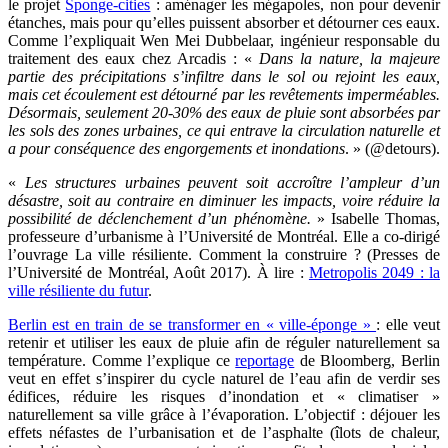
le projet
Sponge-cities
: aménager les mégapoles, non pour devenir
étanches, mais pour qu’elles puissent absorber et détourner ces eaux.
Comme l’expliquait Wen Mei Dubbelaar, ingénieur responsable du
traitement des eaux chez Arcadis : «
Dans la nature, la majeure
partie des précipitations s’infiltre dans le sol ou rejoint les eaux,
mais cet écoulement est détourné par les revêtements imperméables.
Désormais, seulement 20-30% des eaux de pluie sont absorbées par
les sols des zones urbaines, ce qui entrave la circulation naturelle et
a pour conséquence des engorgements et inondations
. » (@detours).
«
Les structures urbaines peuvent soit accroître l’ampleur d’un
désastre, soit au contraire en diminuer les impacts, voire réduire la
possibilité de déclenchement d’un phénomène.
» Isabelle Thomas,
professeure d’urbanisme à l’Université de Montréal. Elle a co-dirigé
l’ouvrage La ville résiliente. Comment la construire ? (Presses de
l’Université de Montréal, Août 2017). À lire :
Metropolis 2049 : la
ville résiliente du futur
.
Berlin est en train de se transformer en « ville-éponge »
: elle veut
retenir et utiliser les eaux de pluie afin de réguler naturellement sa
température. Comme l’explique ce
reportage
de Bloomberg, Berlin
veut en effet s’inspirer du cycle naturel de l’eau afin de verdir ses
édifices, réduire les risques d’inondation et « climatiser »
naturellement sa ville grâce à l’évaporation. L’objectif : déjouer les
effets néfastes de l’urbanisation et de l’asphalte (îlots de chaleur,