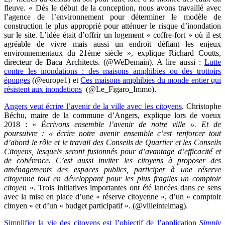
fleuve. « Dès le début de la conception, nous avons travaillé avec
l’agence de l’environnement pour déterminer le modèle de
construction le plus approprié pour atténuer le risque d’inondation
sur le site. L’idée était d’offrir un logement « coffre-fort » où il est
agréable de vivre mais aussi un endroit défiant les enjeux
environnementaux du 21ème siècle », explique Richard Coutts,
directeur de Baca Architects. (@WeDemain). A lire aussi :
Lutte
contre les inondations : des maisons amphibies ou des trottoirs
éponges
(@europe1) et
Ces maisons amphibies du monde entier qui
résistent aux inondations
(@Le_Figaro_Immo).
Angers veut écrire l’avenir de la ville avec les citoyens
. Christophe
Béchu, maire de la commune d’Angers, explique lors de voeux
2018 : «
Écrivons ensemble l’avenir de notre ville ». Et de
poursuivre : « écrire notre avenir ensemble c’est renforcer tout
d’abord le rôle et le travail des Conseils de Quartier et les Conseils
Citoyens, lesquels seront fusionnés pour d’avantage d’efficacité et
de cohérence. C’est aussi inviter les citoyens à proposer des
aménagements des espaces publics, participer à une réserve
citoyenne tout en développant pour les plus fragiles un comptoir
citoyen
». Trois initiatives importantes ont été lancées dans ce sens
avec la mise en place d’une « réserve citoyenne », d’un « comptoir
citoyen » et d’un « budget participatif ». (@villeintelmag).
Simplifier la vie des citoyens est l’objectif de l’application
Simply