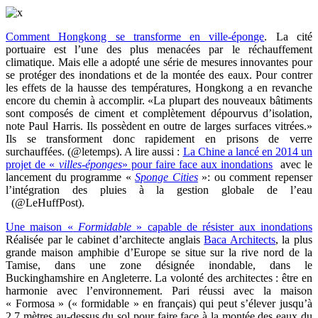
Comment Hongkong se transforme en ville-éponge
. La cité
portuaire est l’une des plus menacées par le réchauffement
climatique. Mais elle a adopté une série de mesures innovantes pour
se protéger des inondations et de la montée des eaux.
Pour contrer
les effets de la hausse des températures, Hongkong a en revanche
encore du chemin à accomplir. «La plupart des nouveaux bâtiments
sont composés de ciment et complètement dépourvus d’isolation,
note Paul Harris. Ils possèdent en outre de larges surfaces vitrées.»
Ils se transforment donc rapidement en prisons de verre
surchauffées.
(@letemps). A lire aussi :
La Chine a lancé en 2014 un
projet de «
villes-éponges
» pour faire face aux inondations
avec le
lancement du programme «
Sponge Cities
»: ou comment repenser
l’intégration des pluies à la gestion globale de l’eau
(@LeHuffPost).
Une maison «
Formidable
» capable de résister aux inondations
Réalisée par le cabinet d’architecte anglais
Baca Architects
, la plus
grande maison amphibie d’Europe se situe sur la rive nord de la
Tamise, dans une zone désignée inondable, dans le
Buckinghamshire en Angleterre. La volonté des architectes : être en
harmonie avec l’environnement. Pari réussi avec la maison
« Formosa » (« formidable » en français) qui peut s’élever jusqu’à
2,7 mètres au-dessus du sol pour faire face à la montée des eaux du