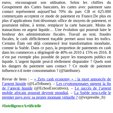
euros, encourageant son utilisation. Selon les chiffres du
Groupement des Cartes bancaires, les cartes avec paiement sans
contact représentent aujourd’hui 70% du parc CB et 625.000
commerçants acceptent ce mode de paiement en France.De plus en
plus d’applications font désormais office de moyens de paiement, et
pourraient même, à terme, remplacer la carte bancaire. Moins de
transactions en argent liquide… Une évolution qui pourrait faire le
bonheur des administrations fiscales. Travail au noir, fraudes
fiscales, le cash difficilement traçable permet aussi tous les trafics.
Certains États ont déjà commencé leur transformation monétaire,
comme la Suède. Dans ce pays, la proportion de paiements en cash
dans les commerces a dégringolé de 40% en 2010 à 15% en 2016. Il
n’est par exemple plus possible de payer les transports publics en
liquide. L’argent liquide peut-il réellement disparaitre ? Quels sont
les dangers du paiement sans contact ? Ce mode de paiement
influence-t-il notre consommation ? (@latribune).
Revue de liens : –
« Zero cash economy » : la mort annoncée de
l’argent liquide
(@LaTribune), –
Les cryptomonnaies signent la fin
de l’argent liquide
(@EchosExecutives), –
Le succès de l’argent
mobile africain pourrait devenir mondial
, –
La Suède sera-t-elle le
premier pays avec sa propre monnaie virtuelle ?
(@expressbe_fr)
#IntelligenceArtificielle