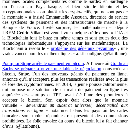
monnaies locales complémentaires comme le Sardex en Sardaigne
ou l’eusko au Pays basque, et bien sûr le bitcoin et les
« cryptomonnaies » ou plutôt « les crypto-actifs, qui ne sont pas de
la monnaie » a insisté Emmanuelle Assouan, directrice du service
des systèmes de paiement et des infrastructures de marché à la
Banque de France. Invité surprise, le mathématicien et député
LREM Cédric Villani est venu livrer quelques réflexions. « L’IA et
la Blockchain font le buzz en même temps et sont toutes deux des
technologies informatiques s’appuyant sur les mathématiques. La
Blockchain a résolu le «
problème des généraux byzantins
« , une
vraie avancée pour les mathématiques » a-t-il souligné. (@latribune).
Pourquoi Stripe arrête le paiement en bitcoin
. À l’heure où
Goldman
Sachs se prépare à ouvrir une table de négociation
consacrée au
bitcoin, Stripe, l’un des nouveaux géants du paiement en ligne,
annonce qu’il n’acceptera plus les transactions réalisées avec la plus
célèbre des cryptomonnaies. En 2014, la jeune pousse californienne,
qui propose une solution clé en main de paiement en ligne très
appréciée des startups et TPE, avait été l’une des pionnières à
accepter le bitcoin. Son espoir était alors que la monnaie
virtuelle
«
deviendrait un substrat universel, décentralisé aux
transactions en ligne
» notamment dans les pays où les cartes
bancaires sont moins répandues ou présentent des commissions
prohibitives. La folle envolée du cours du bitcoin lui a fait changer
d’avis. (@latribune).