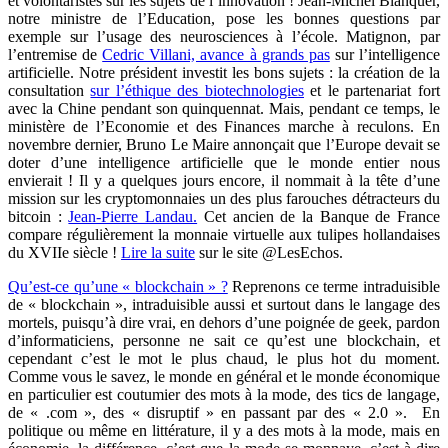
et volontaristes sur les sujets de l’innovation ! Jean-Michel Blanquer,
notre ministre de l’Education, pose les bonnes questions par
exemple sur l’usage des neurosciences à l’école. Matignon, par
l’entremise de
Cedric Villani, avance à grands pas
sur l’intelligence
artificielle. Notre président investit les bons sujets : la création de la
consultation
sur l’éthique des biotechnologies
et le partenariat fort
avec la Chine pendant son quinquennat. Mais, pendant ce temps, le
ministère de l’Economie et des Finances marche à reculons. En
novembre dernier, Bruno Le Maire annonçait que l’Europe devait se
doter d’une intelligence artificielle que le monde entier nous
envierait ! Il y a quelques jours encore, il nommait à la tête d’une
mission sur les cryptomonnaies un des plus farouches détracteurs du
bitcoin :
Jean-Pierre Landau.
Cet ancien de la Banque de France
compare régulièrement la monnaie virtuelle aux tulipes hollandaises
du XVIIe siècle !
Lire la suite
sur le site @LesEchos.
Qu’est-ce qu’une « blockchain » ?
Reprenons ce terme intraduisible
de « blockchain », intraduisible aussi et surtout dans le langage des
mortels, puisqu’à dire vrai, en dehors d’une poignée de geek, pardon
d’informaticiens, personne ne sait ce qu’est une blockchain, et
cependant c’est le mot le plus chaud, le plus hot du moment.
Comme vous le savez, le monde en général et le monde économique
en particulier est coutumier des mots à la mode, des tics de langage,
de « .com », des « disruptif » en passant par des « 2.0 ». En
politique ou même en littérature, il y a des mots à la mode, mais en