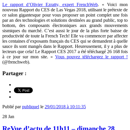
Le rapport d’Olivier Ezratty, expert FrenchWeb
. « Voici mon
nouveau Rapport du CES de Las Vegas 2018, utilisant le prétexte de
ce salon gigantesque pour vous proposer un point complet une fois
par an des technologies et solutions destinées au grand public, top to
bottom, des composants électroniques aux grands mouvements
sismiques du marché. C’est aussi le jour de la plus forte baisse de
productivité de toute la French Tech! Elle va commencer par affecter
les centaines d’exposants français du CES qui se demandent à quelle
sauce ils sont mangés dans le Rapport. Heureusement, il y a plus de
lecteurs que cela! Le Rapport CES 2017 a été téléchargé 26 168 fois
à ce jour sur mon site. »
Vous pouvez téléchargez le rapport !
(@frenchweb).
Partager :
Publié par
publiquel
le
29/01/2018 à 10:11:35
28
Jan
ReVue d’actu de 11h11 – dimanche 28