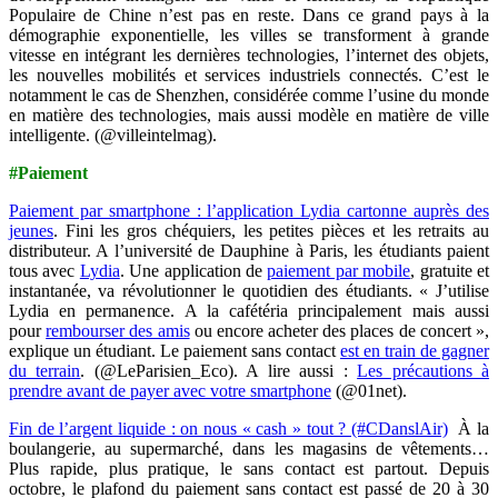
Populaire de Chine n’est pas en reste. Dans ce grand pays à la
démographie exponentielle, les villes se transforment à grande
vitesse en intégrant les dernières technologies, l’internet des objets,
les nouvelles mobilités et services industriels connectés. C’est le
notamment le cas de Shenzhen, considérée comme l’usine du monde
en matière des technologies, mais aussi modèle en matière de ville
intelligente. (@villeintelmag).
#Paiement
Paiement par smartphone : l’application Lydia cartonne auprès des
jeunes
. Fini les gros chéquiers, les petites pièces et les retraits au
distributeur. A l’université de Dauphine à Paris, les étudiants paient
tous avec
Lydia
. Une application de
paiement par mobile
, gratuite et
instantanée, va révolutionner le quotidien des étudiants. « J’utilise
Lydia en permanence. A la cafétéria principalement mais aussi
pour
rembourser des amis
ou encore acheter des places de concert »,
explique un étudiant. Le paiement sans contact
est en train de gagner
du terrain
. (@LeParisien_Eco). A lire aussi :
Les précautions à
prendre avant de payer avec votre smartphone
(@01net).
Fin de l’argent liquide : on nous « cash » tout ? (#CDanslAir)
À la
boulangerie, au supermarché, dans les magasins de vêtements…
Plus rapide, plus pratique, le sans contact est partout. Depuis
octobre, le plafond du paiement sans contact est passé de 20 à 30