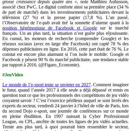
grosse croissance depuis quatre ans
», note Matthieu Aubusson,
associé chez PwC. Le digital conforte ainsi sa première place (34 %
de part de marché) dans les investissements publicitaires devant la
télévision (27 %) et la presse papier (17,8 %). L’an passé,
l’Observatoire de l’e-pub avait tiré la sonnette d’alarme quant à la
position hégémonique de Facebook et Google
sur le marché
français. Un an plus tard, la situation n’est guère plus réjouissante.
En cumul, les moteurs de recherche (comprendre Google) et les
réseaux sociaux (avec en large tête Facebook) ont capté 78 % des
dépenses publicitaires en ligne. En 2016, cette part était de 76 %. Le
constat est encore plus alarmant si l’on isole le mobile: Google et
Facebook y pèsent 90 % du marché publicitaire, une tendance stable
par rapport à 2016. (@Figaro_Economie).
#JeuVideo
Le monde de l’e-sport tente se projeter en 2027
. Comment imaginer
le futur, quand l’année 2017 à elle seule a déjà dépassé et remis en
question tout ce que les professionnels des compétitions de jeu vidéo
croyaient savoir ? C’est l’exercice périlleux auquel se sont livrés des
experts du secteur, vendredi 24 janvier à l’hôtel de ville de Paris, lors
du second Dojo e-sport, une journée de conférences sur ce monde
en pleine ébullition. En 1997 naissait la Cyber Professionnal
League, ou CPL, ancêtre de toutes les ligues de jeu vidéo actuelles.
Trente ans plus tard, à quoi pourrait bien ressembler le secteur,