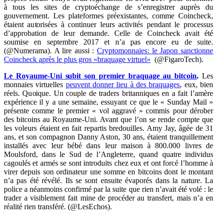
à tous les sites de cryptoéchange de s’enregistrer auprès du
gouvernement. Les plateformes préexistantes, comme Coincheck,
étaient autorisées à continuer leurs activités pendant le processus
d’approbation de leur demande. Celle de Coincheck avait été
soumise en septembre 2017 et n’a pas encore eu de suite.
(@Numerama). A lire aussi :
Cryptomonnaies: le Japon sanctionne
Coincheck après le plus gros «braquage virtuel»
(@FigaroTech).
Le Royaume-Uni subit son premier braquage au bitcoin
.
Les
monnaies virtuelles
peuvent donner lieu à des braquages
, eux, bien
réels. Quoique. Un couple de traders britanniques en a fait l’amère
expérience il y a une semaine, essuyant ce que le « Sunday Mail »
présente comme le premier « vol aggravé » commis pour dérober
des bitcoins au Royaume-Uni. Avant que l’on se rende compte que
les voleurs étaient en fait repartis bredouilles. Amy Jay, âgée de 31
ans, et son compagnon Danny Aston, 30 ans, étaient tranquillement
installés avec leur bébé dans leur maison à 800.000 livres de
Moulsford, dans le Sud de l’Angleterre, quand quatre individus
cagoulés et armés se sont introduits chez eux et ont forcé l’homme à
virer depuis son ordinateur une somme en bitcoins dont le montant
n’a pas été révélé. Ils se sont ensuite évaporés dans la nature. La
police a néanmoins confirmé par la suite que rien n’avait été volé : le
trader a visiblement fait mine de procéder au transfert, mais n’a en
réalité rien transféré. (@LesEchos).