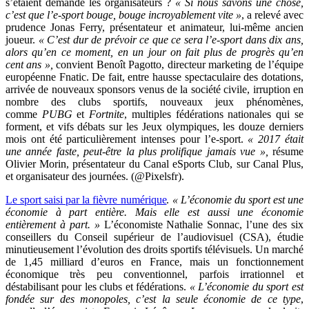
s’étaient demandé les organisateurs ?
« Si nous savons une chose,
c’est que l’e-sport bouge, bouge incroyablement vite »
, a relevé avec
prudence Jonas Ferry, présentateur et animateur, lui-même ancien
joueur.
« C’est dur de prévoir ce que ce sera l’e-sport dans dix ans,
alors qu’en ce moment, en un jour on fait plus de progrès qu’en
cent ans »,
convient Benoît Pagotto, directeur marketing de l’équipe
européenne Fnatic. De fait, entre hausse spectaculaire des dotations,
arrivée de nouveaux sponsors venus de la société civile, irruption en
nombre des clubs sportifs, nouveaux jeux phénomènes,
comme
PUBG
et
Fortnite
, multiples fédérations nationales qui se
forment, et vifs débats sur les Jeux olympiques, les douze derniers
mois ont été particulièrement intenses pour l’e-sport.
« 2017 était
une année faste, peut-être la plus prolifique jamais vue »,
résume
Olivier Morin, présentateur du Canal eSports Club, sur Canal Plus,
et organisateur des journées. (@Pixelsfr).
Le sport saisi par la fièvre numérique
.
« L’économie du sport est une
économie à part entière. Mais elle est aussi une économie
entièrement à part. »
L’économiste Nathalie Sonnac, l’une des six
conseillers du Conseil supérieur de l’audiovisuel (CSA), étudie
minutieusement l’évolution des droits sportifs télévisuels. Un marché
de 1,45 milliard d’euros en France, mais un fonctionnement
économique très peu conventionnel, parfois irrationnel et
déstabilisant pour les clubs et fédérations.
« L’économie du sport est
fondée sur des monopoles, c’est la seule économie de ce type
,