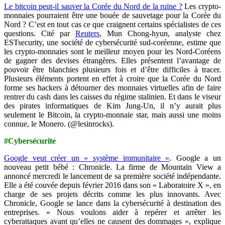
Le bitcoin peut-il sauver la Corée du Nord de la ruine ?
Les crypto-
monnaies pourraient être une bouée de sauvetage pour la Corée du
Nord ? C’est en tout cas ce que craignent certains spécialistes de ces
questions. Cité par
Reuters
, Mun Chong-hyun, analyste chez
ESTsecurity, une société de cybersécurité sud-coréenne, estime que
les crypto-monnaies sont le meilleur moyen pour les Nord-Coréens
de gagner des devises étrangères. Elles présentent l’avantage de
pouvoir être blanchies plusieurs fois et d’être difficiles à tracer.
Plusieurs éléments portent en effet à croire que la Corée du Nord
forme ses hackers à détourner des monnaies virtuelles afin de faire
rentrer du cash dans les caisses du régime stalinien. Et dans le viseur
des pirates informatiques de Kim Jung-Un, il n’y aurait plus
seulement le Bitcoin, la crypto-monnaie star, mais aussi une moins
connue, le Monero. (@lesinrocks).
#Cybersécurite
Google veut créer un « système immunitaire »
. Google a un
nouveau petit bébé : Chronicle. La firme de Mountain View a
annoncé mercredi le lancement de sa première société indépendante.
Elle a été couvée depuis février 2016 dans son « Laboratoire X », en
charge de ses projets décrits comme les plus innovants. Avec
Chronicle, Google se lance dans la cybersécurité à destination des
entreprises. « Nous voulons aider à repérer et arrêter les
cyberattaques avant qu’elles ne causent des dommages », explique