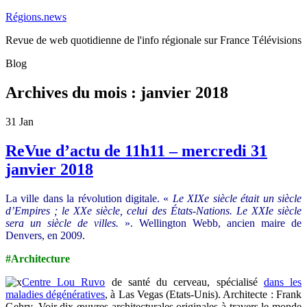
Régions.news
Revue de web quotidienne de l'info régionale sur France Télévisions
Blog
Archives du mois :
janvier 2018
31
Jan
ReVue d’actu de 11h11 – mercredi 31
janvier 2018
La ville dans la révolution digitale. «
Le XIXe siècle était un siècle
d’Empires ; le XXe siècle, celui des États-Nations. Le XXIe siècle
sera un siècle de villes.
». Wellington Webb, ancien maire de
Denvers, en 2009.
#Architecture
Centre Lou Ruvo
de santé du cerveau, spécialisé
dans les
maladies dégénératives
, à Las Vegas (Etats-Unis). Architecte : Frank
Gehry. Voir dix œuvres architecturales originales à travers le monde