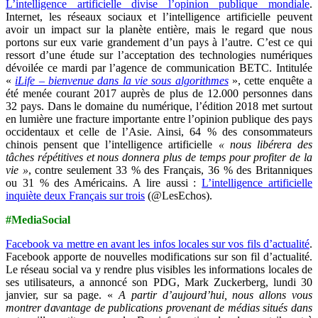
L’intelligence artificielle divise l’opinion publique mondiale
.
Internet, les réseaux sociaux et l’intelligence artificielle peuvent
avoir un impact sur la planète entière, mais le regard que nous
portons sur eux varie grandement d’un pays à l’autre. C’est ce qui
ressort d’une étude sur l’acceptation des technologies numériques
dévoilée ce mardi par l’agence de communication BETC. Intitulée
«
iLife – bienvenue dans la vie sous algorithmes
», cette enquête a
été menée courant 2017 auprès de plus de 12.000 personnes dans
32 pays. Dans le domaine du numérique, l’édition 2018 met surtout
en lumière une fracture importante entre l’opinion publique des pays
occidentaux et celle de l’Asie. Ainsi, 64 % des consommateurs
chinois pensent que l’intelligence artificielle
« nous libérera des
tâches répétitives et nous donnera plus de temps pour profiter de la
vie »
, contre seulement 33 % des Français, 36 % des Britanniques
ou 31 % des Américains. A lire aussi :
L’intelligence artificielle
inquiète deux Français sur trois
(@LesEchos).
#MediaSocial
Facebook va mettre en avant les infos locales sur vos fils d’actualité
.
Facebook apporte de nouvelles modifications sur son fil d’actualité.
Le réseau social va y rendre plus visibles les informations locales de
ses utilisateurs, a annoncé son PDG, Mark Zuckerberg, lundi 30
janvier, sur sa page. «
A partir d’aujourd’hui, nous allons vous
montrer davantage de publications provenant de médias situés dans