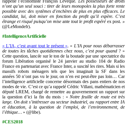
rappelle l’économiste François Lévêque
. Les possesseurs de droits
n’ont qu’un seul souci : tirer de leurs monopoles la plus forte rente
possible avec des systèmes d’enchères de plus en plus efficaces. Le
candidat, lui, doit miser en fonction du profit qu’il espère. C’est
étrange et risqué puisqu’on mise
ante
tout le profit espéré
ex post
. »
(@LeMondefr).
#IntelligenceArtificielle
« L’IA, c’est avant tout le présent »
. «
L’IA pour nous débarrasser
de toutes les tâches quotidiennes chez nous, c’est pour quand
? »
Cette question, lancée sur le ton de la boutade par une spectatrice du
forum Libération organisé le 24 janvier au studio 104 de Radio
France en partenariat avec France Inter, a suscité les rires. Mais si les
massifs robots ménagers tels que les imaginait la SF dans les
années 50 n’ont pas vu le jour, on n’en est peut-être pas loin… Car
l’intelligence artificielle concerne désormais des pans entiers de nos
modes de vie. C’est ce qu’a rappelé Cédric Villani, mathématicien et
député LREM, chargé de remettre au gouvernement un rapport sur
la question d’ici la fin du mois : «
Notre feuille de route est très
large. On doit s’intéresser au secteur industriel, au rapport entre IA
et éducation, à la question de l’emploi, de l’environnement, de
l’éthique…
» (@libe).
#CES2018