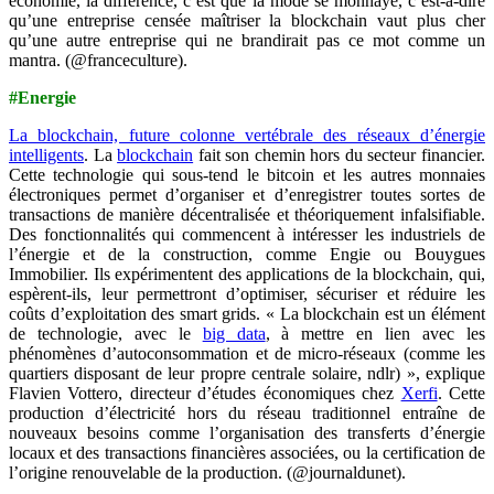
économie, la différence, c’est que la mode se monnaye, c’est-à-dire
qu’une entreprise censée maîtriser la blockchain vaut plus cher
qu’une autre entreprise qui ne brandirait pas ce mot comme un
mantra. (@franceculture).
#Energie
La blockchain, future colonne vertébrale des réseaux d’énergie
intelligents
. La
blockchain
fait son chemin hors du secteur financier.
Cette technologie qui sous-tend le bitcoin et les autres monnaies
électroniques permet d’organiser et d’enregistrer toutes sortes de
transactions de manière décentralisée et théoriquement infalsifiable.
Des fonctionnalités qui commencent à intéresser les industriels de
l’énergie et de la construction, comme Engie ou Bouygues
Immobilier. Ils expérimentent des applications de la blockchain, qui,
espèrent-ils, leur permettront d’optimiser, sécuriser et réduire les
coûts d’exploitation des smart grids. « La blockchain est un élément
de technologie, avec le
big data
, à mettre en lien avec les
phénomènes d’autoconsommation et de micro-réseaux (comme les
quartiers disposant de leur propre centrale solaire, ndlr) », explique
Flavien Vottero, directeur d’études économiques chez
Xerfi
. Cette
production d’électricité hors du réseau traditionnel entraîne de
nouveaux besoins comme l’organisation des transferts d’énergie
locaux et des transactions financières associées, ou la certification de
l’origine renouvelable de la production. (@journaldunet).