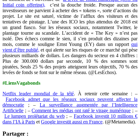
Initial coin offering),
c’est la douche froide. Presque aucun des
investisseurs ne parvient à acheter des « tokens », sorte d’actions du
projet. Le site est saturé, victime de l’afflux des visiteurs et des
tentatives de piratage. L’une des ICO les plus attendus de 2018 est
un grand fiasco. Sur les réseaux sociaux, notamment Twitter, le
plantage tourne au scandale. L’accident de « The Key » n’est pas
isolé. Des échecs comme le sien, il s’en produit des dizaines par
mois, comme le souligne Ernst Young (EY) dans un rapport
qui
vient d’être publié,
et qui alerte sur les risques de ce marché qui pèse
plusieurs milliards de dollars. Les dangers du secteur en 4 chiffres :
Plus de 300.000 dollars par seconde, 10 % des sommes sont
piratées, Seuls 25 % des projets atteignent leurs objectifs, 70 % des
levées de fonds se font sur le même réseau. (@LesEchos).
#LiensVagabonds
Netflix leader mondial de la télé
. À retenir cette semaine : –
Facebook admet que les réseaux sociaux peuvent affecter la
démocratie
; –
La surveillance augmentée par l’Intelligence
Artificielle
; –
Comment les médias ont raté le virage numérique
; –
Le lumpen prolétariat du web
; –
Facebook investit 10 millions €
dans l’IA à Paris
et
Google investit aussi en France
. (@Metamedia).
Partager :