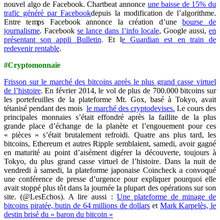
nouvel algo de Facebook. Chartbeat annonce
une baisse de 15% du
trafic généré par Facebook
depuis la modification de l’algorithme.
Entre temps Facebook annonce la création d’une
bourse de
journalisme
.
Facebook
se lance dans l’info locale
, Google aussi,
en
présentant son appli Bulletin
. Et l
e Guardian est en train de
redevenir rentable
.
#Cryptomonnaie
Frisson sur le marché des bitcoins après le plus grand casse virtuel
de l’histoire
. En février 2014, le vol de plus de 700.000 bitcoins sur
les portefeuilles de la plateforme Mt. Gox, basé à Tokyo, avait
tétanisé pendant des mois
le marché des cryptodevises.
Le cours des
principales monnaies s’était effondré après la faillite de la plus
grande place d’échange de la planète et l’engouement pour ces
« pièces » s’était brutalement refroidi. Quatre ans plus tard, les
bitcoins, Ethereum et autres Ripple semblaient, samedi, avoir gagné
en maturité au point d’aisément digérer la découverte, toujours à
Tokyo, du plus grand casse virtuel de l’histoire. Dans la nuit de
vendredi à samedi, la plateforme japonaise Coincheck a convoqué
une conférence de presse d’urgence pour expliquer pourquoi elle
avait stoppé plus tôt dans la journée la plupart des opérations sur son
site. (@LesEchos). A lire aussi :
Une plateforme de minage de
bitcoins piratée, butin de 64 millions de dollars
et
Mark Karpelès, le
destin brisé du « baron du bitcoin »