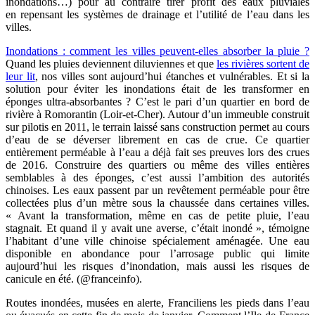
inondations…) pour au contraire tirer profit des eaux pluviales
en repensant les systèmes de drainage et l’utilité de l’eau dans les
villes.
Inondations : comment les villes peuvent-elles absorber la pluie ?
Quand les pluies deviennent diluviennes et que
les rivières sortent de
leur lit
, nos villes sont aujourd’hui étanches et vulnérables. Et si la
solution pour éviter les inondations était de les transformer en
éponges ultra-absorbantes ? C’est le pari d’un quartier en bord de
rivière à Romorantin (Loir-et-Cher). Autour d’un immeuble construit
sur pilotis en 2011, le terrain laissé sans construction permet au cours
d’eau de se déverser librement en cas de crue. Ce quartier
entièrement perméable à l’eau a déjà fait ses preuves lors des crues
de 2016. Construire des quartiers ou même des villes entières
semblables à des éponges, c’est aussi l’ambition des autorités
chinoises. Les eaux passent par un revêtement perméable pour être
collectées plus d’un mètre sous la chaussée dans certaines villes.
« Avant la transformation, même en cas de petite pluie, l’eau
stagnait. Et quand il y avait une averse, c’était inondé », témoigne
l’habitant d’une ville chinoise spécialement aménagée. Une eau
disponible en abondance pour l’arrosage public qui limite
aujourd’hui les risques d’inondation, mais aussi les risques de
canicule en été. (@franceinfo).
Routes inondées, musées en alerte, Franciliens les pieds dans l’eau