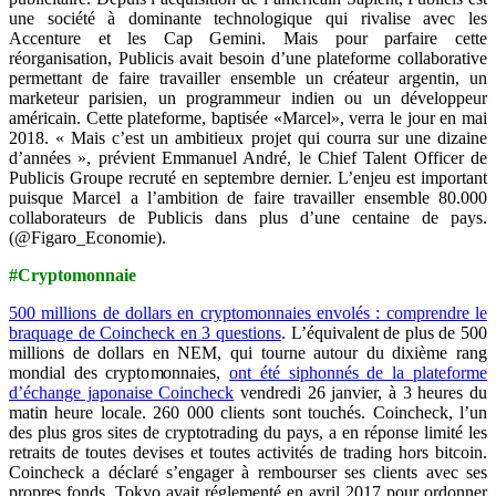
une société à dominante technologique qui rivalise avec les
Accenture et les Cap Gemini. Mais pour parfaire cette
réorganisation, Publicis avait besoin d’une plateforme collaborative
permettant de faire travailler ensemble un créateur argentin, un
marketeur parisien, un programmeur indien ou un développeur
américain. Cette plateforme, baptisée «Marcel», verra le jour en mai
2018. « Mais c’est un ambitieux projet qui courra sur une dizaine
d’années », prévient Emmanuel André, le Chief Talent Officer de
Publicis Groupe recruté en septembre dernier. L’enjeu est important
puisque Marcel a l’ambition de faire travailler ensemble 80.000
collaborateurs de Publicis dans plus d’une centaine de pays.
(@Figaro_Economie).
#Cryptomonnaie
500 millions de dollars en cryptomonnaies envolés : comprendre le
braquage de Coincheck en 3 questions
. L’équivalent de plus de 500
millions de dollars en NEM, qui tourne autour du dixième rang
mondial des cryptomonnaies,
ont été siphonnés de la plateforme
d’échange japonaise Coincheck
vendredi 26 janvier, à 3 heures du
matin heure locale. 260 000 clients sont touchés. Coincheck, l’un
des plus gros sites de cryptotrading du pays, a en réponse limité les
retraits de toutes devises et toutes activités de trading hors bitcoin.
Coincheck a déclaré s’engager à rembourser ses clients avec ses
propres fonds. Tokyo avait réglementé en avril 2017 pour ordonner