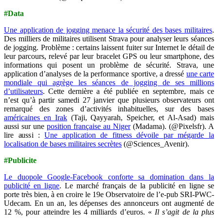
#Data
Une application de jogging menace la sécurité des bases militaires
.
Des milliers de militaires utilisent Strava pour analyser leurs séances
de jogging. Problème : certains laissent fuiter sur Internet le détail de
leur parcours, relevé par leur bracelet GPS ou leur smartphone, des
informations qui posent un problème de sécurité. Strava, une
application d’analyses de la performance sportive, a dressé
une carte
mondiale qui agrège les séances de jogging de ses millions
d’utilisateurs
. Cette dernière a été publiée en septembre, mais ce
n’est qu’à partir samedi 27 janvier que plusieurs observateurs ont
remarqué des zones d’activités inhabituelles, sur des bases
américaines en Irak
(Taji, Qayyarah, Speicher, et Al-Asad) mais
aussi sur une
position française au Niger
(Madama). (@Pixelsfr). A
lire aussi :
Une application de fitness dévoile par mégarde la
localisation de bases militaires secrètes
(@Sciences_Avenir).
#Publicite
Le duopole Google-Facebook conforte sa domination dans la
publicité en ligne
. Le marché français de la publicité en ligne se
porte très bien, à en croire le 19e Observatoire de l’e-pub SRI-PWC-
Udecam. En un an, les dépenses des annonceurs ont augmenté de
12 %, pour atteindre les 4 milliards d’euros. «
Il s’agit de la plus