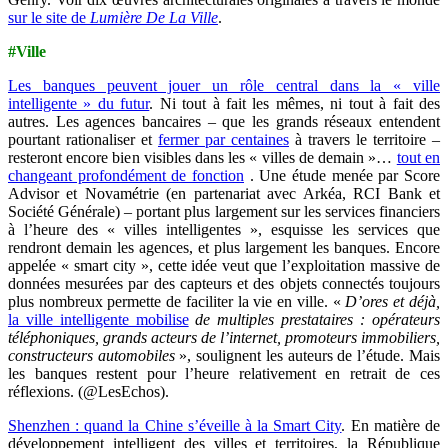
sur le site de
Lumière De La Ville
.
#Ville
Les banques peuvent jouer un rôle central dans la « ville
intelligente » du futur
. Ni tout à fait les mêmes, ni tout à fait des
autres. Les agences bancaires – que les grands réseaux entendent
pourtant rationaliser et
fermer par centaines
à travers le territoire –
resteront encore bien visibles dans les « villes de demain »…
tout en
changeant profondément de fonction
. Une étude menée par Score
Advisor et Novamétrie (en partenariat avec Arkéa, RCI Bank et
Société Générale) – portant plus largement sur les services financiers
à l’heure des « villes intelligentes », esquisse les services que
rendront demain les agences, et plus largement les banques. Encore
appelée « smart city », cette idée veut que l’exploitation massive de
données mesurées par des capteurs et des objets connectés toujours
plus nombreux permette de faciliter la vie en ville. «
D’ores et déjà,
la ville intelligente mobilise
de multiples prestataires : opérateurs
téléphoniques, grands acteurs de l’internet, promoteurs immobiliers,
constructeurs automobiles
», soulignent les auteurs de l’étude. Mais
les banques restent pour l’heure relativement en retrait de ces
réflexions. (@LesEchos).
Shenzhen : quand la Chine s’éveille à la Smart City
. En matière de
développement intelligent des villes et territoires, la République