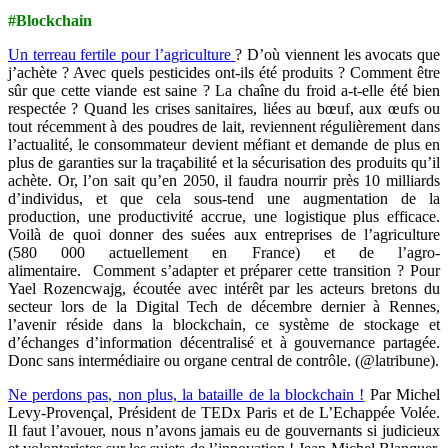
#Blockchain
Un terreau fertile pour l’agriculture
? D’où viennent les avocats que
j’achète ? Avec quels pesticides ont-ils été produits ? Comment être
sûr que cette viande est saine ? La chaîne du froid a-t-elle été bien
respectée ? Quand les crises sanitaires, liées au bœuf, aux œufs ou
tout récemment à des poudres de lait, reviennent régulièrement dans
l’actualité, le consommateur devient méfiant et demande de plus en
plus de garanties sur la traçabilité et la sécurisation des produits qu’il
achète. Or, l’on sait qu’en 2050, il faudra nourrir près 10 milliards
d’individus, et que cela sous-tend une augmentation de la
production, une productivité accrue, une logistique plus efficace.
Voilà de quoi donner des suées aux entreprises de l’agriculture
(580 000 actuellement en France) et de l’agro-
alimentaire. Comment s’adapter et préparer cette transition ? Pour
Yael Rozencwajg, écoutée avec intérêt par les acteurs bretons du
secteur lors de la Digital Tech de décembre dernier à Rennes,
l’avenir réside dans la blockchain, ce système de stockage et
d’échanges d’information décentralisé et à gouvernance partagée.
Donc sans intermédiaire ou organe central de contrôle. (@latribune).
Ne perdons pas, non plus, la bataille de la blockchain !
Par Michel
Levy-Provençal,
Président de TEDx Paris et de L’Echappée Volée
.
Il faut l’avouer, nous n’avons jamais eu de gouvernants si judicieux