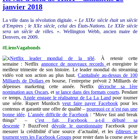
janvier 2018
La ville dans la révolution digitale. «
Le XIXe siècle était un siècle
d’Empires ; le XXe siècle, celui des États-Nations. Le XXIe siècle
sera un siècle de villes.
». Wellington Webb, ancien maire de
Denvers, en 2009.
#LiensVagabonds
Netflix leader mondial de la télé
. À retenir cette
semaine :
Netflix
annonce de nouveaux records
et enregistre le
meilleur trimestre de son histoire. Le leader mondial du streaming
vidéo voit son action au plus haut.
Capitalisée au-dessus de 100
Milliards de Dollars
en bourse, l’entreprise prévoit 2 Milliards de
dépenses marketing cette année. Netflix
décroche sa 1ère
nomination aux Oscars
, et
se lance dans des formats courts
. Pendant
ce temps,
Apple engage le réalisateur de La La Land
pour tourner
une série.
Rupert Murdoch
veut faire payer Facebook
pour les
contenus et garantir une offre de qualité –
pourquoi ce n’est pas une
bonne idée
.
L’année difficile de Facebook
: “Move fast and break
things” –
c
’est fait, Facebook a-t-il débuté sa
descente
? BuzzFeed
dévoile le questionnaire
Facebook pour
mesurer la crédibilité d’une source d’actualité, et les
éditeurs se
tournent vers les Facebook
Groups
pour rester dans la course avec le