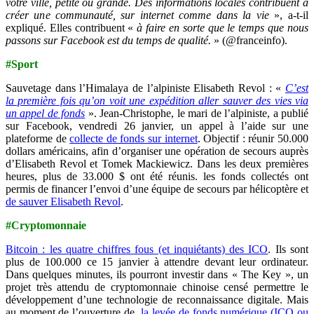
votre ville, petite ou grande. Des informations locales contribuent à
créer une communauté, sur internet comme dans la vie
», a-t-il
expliqué. Elles contribuent «
à faire en sorte que le temps que nous
passons sur Facebook est du temps de qualité.
» (@franceinfo).
#Sport
Sauvetage dans l’Himalaya de l’alpiniste Elisabeth Revol : «
C’est
la première fois qu’on voit une expédition aller sauver des vies via
un appel de fonds
». Jean-Christophe, le mari de l’alpiniste, a publié
sur Facebook, vendredi 26 janvier, un appel à l’aide sur une
plateforme de
collecte de fonds sur internet
. Objectif : réunir 50.000
dollars américains, afin d’organiser une opération de secours auprès
d’Elisabeth Revol et Tomek Mackiewicz. Dans les deux premières
heures, plus de 33.000 $ ont été réunis. les fonds collectés ont
permis de financer l’envoi d’une équipe de secours par hélicoptère et
de sauver Elisabeth Revol
.
#Cryptomonnaie
Bitcoin : les quatre chiffres fous (et inquiétants) des ICO
. Ils sont
plus de 100.000 ce 15 janvier à attendre devant leur ordinateur.
Dans quelques minutes, ils pourront investir dans « The Key », un
projet très attendu de cryptomonnaie chinoise censé permettre le
développement d’une technologie de reconnaissance digitale. Mais
au moment de l’ouverture de
la levée de fonds numérique (ICO ou