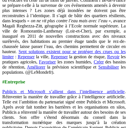
ou évacués en cette fin de mois de janvier. Comment l’Ile-de-France
se prépare-t-elle à la survenue de ces événements amenés à devenir
plus intenses ? Les zones déjà inondées ne doivent pas être
reconstruites à l’identique. Il s’agit de bâtir des quartiers résilients,
dans lesquels «
on ne vit plus contre l’eau mais avec l’eau
», avance
Magali Reghezza-Zitt, géographe à l’Ecole normale supérieure. La
ville de Romorantin-Lanthenay (Loir-et-Cher), par exemple, a
inauguré en 2011 de nouvelles constructions avec des niveaux
surélevés, des habitations au premier étage tandis que le rez-de-
chaussée laisse passer l’eau, des chemins permettent de circuler en
hauteur.
Sept solutions existent pour se protéger des crues ou les
limiter
:
Repenser
la ville,
Repenser
la gestion de risque,
Revoir
les
pratiques agricoles,
Favoriser
les zones humides,
Créer
des bassins
de rétention,
Améliorer
la prévision scientifique et
Sensibiliser
les
populations. (@LeMondefr).
#Entreprise
Publicis et Microsoft s’allient dans l’intelligence artificielle
.
Réinventer la manière de travailler grâce à l’intelligence artificielle.
Telle est l’ambition du partenariat signé entre Publicis et Microsoft.
Après avoir fait tomber les barrières et les organisations en silos,
Publicis a réinventé la manière de travailler autour des besoins de ses
clients. Son offre s’étend désormais du conseil dans la
transformation numérique des marques jusqu’à la création
publicitaire. Depuis l’acquisition de l’américain Sapient, Publicis est