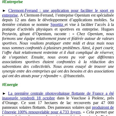
#Entreprise
►
Clermont-Ferrand : une application pour faciliter le sport en
entreprise
. A Clermont-Ferrand, l’entreprise Openium est spécialisée
depuis 12 ans dans le développement d’applications mobiles. Sa
dernière création se nomme
Sportiiz
et vise à faciliter l’accès à la
pratique d’activités physiques et sportives en entreprise. Hugues
Peytavin, gérant d’Openium, raconte : «
Chez Openium, nous
formons une équipe relativement jeune et fédérée autour de valeurs
sportives. Nous voulions pratiquer entre midi et deux mais nous
nous sommes confrontés à plusieurs problèmes. Ainsi, à part courir,
l’offre était relativement restreinte et il était compliqué de réserver,
de s’organiser. Ensuite, nous avons pu voir que différentes
associations sportives étaient confrontées à la réduction des
subventions des collectivités. Nous avons essayé de trouver une
synergie entre des entreprises qui ont des besoins et des associations
qui ont des atouts pour y répondre
». @franceinfo.
#Energie
►
La première centrale photovoltaïque flottante de France a été
inaugurée vendredi 18 octobre
dans le Vaucluse à Piolenc, près
d’Orange. Ce sont 17 hectares de lac recouverts par 47 000
panneaux solaires flottants. Des panneaux solaires qui
produiront de
l’énergie 100% renouvelable pour 4.733 foyers
. «
Cela permet que