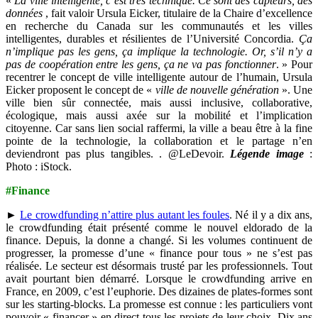
«
La ville intelligente, c’est très technique. Ce sont des capteurs, des
données
, fait valoir Ursula Eicker, titulaire de la Chaire d’excellence
en recherche du Canada sur les communautés et les villes
intelligentes, durables et résilientes de l’Université Concordia.
Ça
n’implique pas les gens, ça implique la technologie. Or, s’il n’y a
pas de coopération entre les gens, ça ne va pas fonctionner
. » Pour
recentrer le concept de ville intelligente autour de l’humain, Ursula
Eicker proposent le concept de «
ville de nouvelle génération
». Une
ville bien sûr connectée, mais aussi inclusive, collaborative,
écologique, mais aussi axée sur la mobilité et l’implication
citoyenne. Car sans lien social raffermi, la ville a beau être à la fine
pointe de la technologie, la collaboration et le partage n’en
deviendront pas plus tangibles. . @LeDevoir.
Légende image
:
Photo : iStock.
#Finance
►
Le crowdfunding n’attire plus autant les foules
.
Né il y a dix ans,
le crowdfunding était présenté comme le nouvel eldorado de la
finance. Depuis, la donne a changé. Si les volumes continuent de
progresser, la promesse d’une « finance pour tous » ne s’est pas
réalisée. Le secteur est désormais trusté par les professionnels. Tout
avait pourtant bien démarré. Lorsque le crowdfunding arrive en
France, en 2009, c’est l’euphorie. Des dizaines de plates-formes sont
sur les starting-blocks. La promesse est connue : les particuliers vont
pouvoir « financer » en direct tous les projets de leur choix. Dix ans