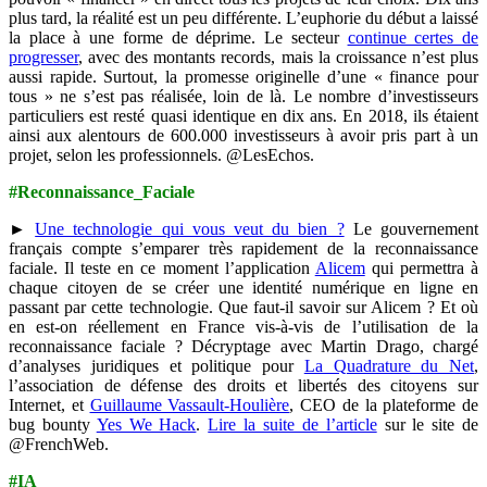
plus tard, la réalité est un peu différente. L’euphorie du début a laissé
la place à une forme de déprime. Le secteur
continue certes de
progresser
, avec des montants records, mais la croissance n’est plus
aussi rapide. Surtout, la promesse originelle d’une « finance pour
tous » ne s’est pas réalisée, loin de là. Le nombre d’investisseurs
particuliers est resté quasi identique en dix ans. En 2018, ils étaient
ainsi aux alentours de 600.000 investisseurs à avoir pris part à un
projet, selon les professionnels. @LesEchos.
#Reconnaissance_Faciale
►
Une technologie qui vous veut du bien ?
Le gouvernement
français compte s’emparer très rapidement de la reconnaissance
faciale. Il teste en ce moment l’application
Alicem
qui permettra à
chaque citoyen de se créer une identité numérique en ligne en
passant par cette technologie. Que faut-il savoir sur Alicem ? Et où
en est-on réellement en France vis-à-vis de l’utilisation de la
reconnaissance faciale ? Décryptage avec Martin Drago, chargé
d’analyses juridiques et politique pour
La Quadrature du Net
,
l’association de défense des droits et libertés des citoyens sur
Internet, et
Guillaume Vassault-Houlière
, CEO de la plateforme de
bug bounty
Yes We Hack
.
Lire la suite de l’article
sur le site de
@FrenchWeb.
#IA