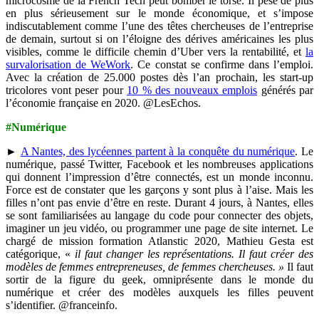
microcosme de la French Tech peut bomber le torse. Il pèse de plus
en plus sérieusement sur le monde économique, et s’impose
indiscutablement comme l’une des têtes chercheuses de l’entreprise
de demain, surtout si on l’éloigne des dérives américaines les plus
visibles, comme le difficile chemin d’Uber vers la rentabilité, et
la
survalorisation de WeWork
. Ce constat se confirme dans l’emploi.
Avec la création de 25.000 postes dès l’an prochain, les start-up
tricolores vont peser pour
10 % des nouveaux emplois
générés par
l’économie française en 2020. @LesEchos.
#Numérique
►
A Nantes, des lycéennes partent à la conquête du numérique
. Le
numérique, passé Twitter, Facebook et les nombreuses applications
qui donnent l’impression d’être connectés, est un monde inconnu.
Force est de constater que les garçons y sont plus à l’aise. Mais les
filles n’ont pas envie d’être en reste. Durant 4 jours, à Nantes, elles
se sont familiarisées au langage du code pour connecter des objets,
imaginer un jeu vidéo, ou programmer une page de site internet. Le
chargé de mission formation Atlanstic 2020, Mathieu Gesta est
catégorique, «
il faut changer les représentations. Il faut créer des
modèles de femmes entrepreneuses, de femmes chercheuses. »
Il faut
sortir de la figure du geek, omniprésente dans le monde du
numérique et créer des modèles auxquels les filles peuvent
s’identifier. @franceinfo.