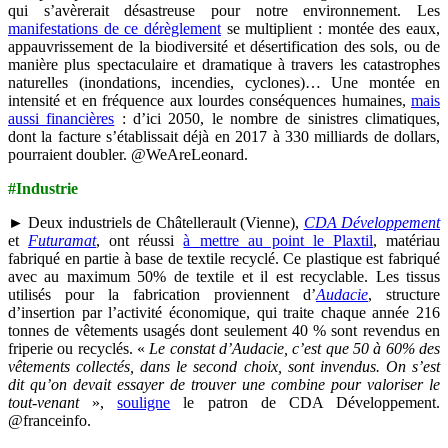
qui s’avèrerait désastreuse pour notre environnement. Les
manifestations de ce dérèglement
se multiplient : montée des eaux,
appauvrissement de la biodiversité et désertification des sols, ou de
manière plus spectaculaire et dramatique à travers les catastrophes
naturelles (inondations, incendies, cyclones)… Une montée en
intensité et en fréquence aux lourdes conséquences humaines,
mais
aussi financières
: d’ici 2050, le nombre de sinistres climatiques,
dont la facture s’établissait déjà en 2017 à 330 milliards de dollars,
pourraient doubler. @WeAreLeonard.
#Industrie
► Deux industriels de Châtellerault (Vienne),
CDA Développement
et
Futuramat
, ont réussi
à mettre au point le Plaxtil
, matériau
fabriqué en partie à base de textile recyclé. Ce plastique est fabriqué
avec au maximum 50% de textile et il est recyclable. Les tissus
utilisés pour la fabrication proviennent d’
Audacie
, structure
d’insertion par l’activité économique, qui traite chaque année 216
tonnes de vêtements usagés dont seulement 40 % sont revendus en
friperie ou recyclés. «
Le constat d’Audacie, c’est que 50 à 60% des
vêtements collectés, dans le second choix, sont invendus. On s’est
dit qu’on devait essayer de trouver une combine pour valoriser le
tout-venant
»,
souligne
le patron de CDA Développement.
@franceinfo.