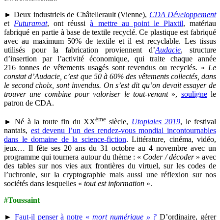
► Deux industriels de Châtellerault (Vienne),
CDA Développement
et
Futuramat
, ont réussi
à mettre au point le Plaxtil
, matériau
fabriqué en partie à base de textile recyclé. Ce plastique est fabriqué
avec au maximum 50% de textile et il est recyclable. Les tissus
utilisés pour la fabrication proviennent d’
Audacie
, structure
d’insertion par l’activité économique, qui traite chaque année
216 tonnes de vêtements usagés sont revendus ou recyclés. «
Le
constat d’Audacie, c’est que 50 à 60% des vêtements collectés, dans
le second choix, sont invendus. On s’est dit qu’on devait essayer de
trouver une combine pour valoriser le tout-venant
»,
souligne
le
patron de CDA.
ème
► Né à la toute fin du XX
siècle,
Utopiales 2019
, le festival
nantais,
est devenu l’un des rendez-vous mondial incontournables
dans le domaine de la science-fiction
. Littérature, cinéma, vidéo,
jeux… Il fête ses 20 ans du 31 octobre au 4 novembre avec un
programme qui tournera autour du thème : «
Coder / décoder
» avec
des tables sur nos vies aux frontières du virtuel, sur les codes de
l’uchronie, sur la cryptographie mais aussi une réflexion sur nos
sociétés dans lesquelles «
tout est information
».
#Toussaint
►
Faut-il penser à notre «
mort numérique » ?
D’ordinaire, gérer