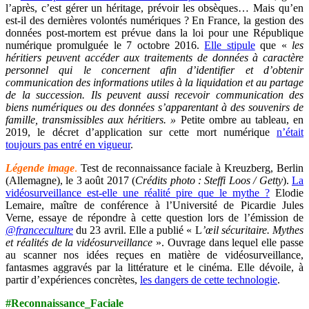
l’après, c’est gérer un héritage, prévoir les obsèques… Mais qu’en
est-il des dernières volontés numériques ? En France, la gestion des
données post-mortem est prévue dans la loi pour une République
numérique promulguée le 7 octobre 2016.
Elle stipule
que «
les
héritiers peuvent accéder aux traitements de données à caractère
personnel qui le concernent afin d’identifier et d’obtenir
communication des informations utiles à la liquidation et au partage
de la succession. Ils peuvent aussi recevoir communication des
biens numériques ou des données s’apparentant à des souvenirs de
famille, transmissibles aux héritiers.
»
Petite ombre au tableau, en
2019, le décret d’application sur cette mort numérique
n’était
toujours pas entré en vigueur
.
Légende image
.
Test de reconnaissance faciale à Kreuzberg, Berlin
(Allemagne), le 3 août 2017 (
Crédits photo : Steffi Loos / Getty
).
La
vidéosurveillance est-elle une réalité pire que le mythe ?
Elodie
Lemaire, maître de conférence à l’Université de Picardie Jules
Verne, essaye de répondre à cette question lors de l’émission de
@franceculture
du 23 avril. Elle a publié « L
’œil sécuritaire. Mythes
et réalités de la vidéosurveillance
». Ouvrage dans lequel elle passe
au scanner nos idées reçues en matière de vidéosurveillance,
fantasmes aggravés par la littérature et le cinéma. Elle dévoile, à
partir d’expériences concrètes,
les dangers de cette technologie
.
#Reconnaissance_Faciale