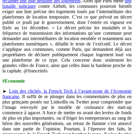
réclamer une liste détaillée des logements
. Alors que Paris mène
une
bataille judiciaire
contre Airbnb, les communes pourront bientôt
exiger une liste précise des logements loués par l’intermédiaire des
plateformes de location temporaire. C’est ce que prévoit un décret
publié ce jeudi par le gouvernement, dont l’entrée en vigueur est
fixée au 1er décembre. « Le décret précise les modalités et la
fréquence de transmission des informations qu’une commune peut
demander aux intermédiaires de location meublée et notamment aux
plateformes numériques », détaille le texte de l’exécutif. Le décret
s’applique aux communes, comme Paris, qui demandent déjà aux
propriétaires de déclarer publiquement chaque logement loué via
une plateforme de ce type. Cela concerne donc seulement les
grandes villes de France, ainsi que celles dans la banlieue proche de
la capitale. @franceinfo.
#Economie
►
Loin des clichés, la French Tech à l’avant-poste de l’économie
française
. Il suffit de se plonger dans les commentaires de plus en
plus grinçants postés sur LinkedIn ou Twitter pour comprendre que
l’image renvoyée par le modèle de croissance des start-up
commence à agacer. A force de mettre en avant des levées de fonds
de plus en plus importantes, ou d’ériger les entrepreneurs au rang de
héros des nouvelles générations, un retour de flamme s’est amorcé
dans une partie de l’opinion. Pourtant, à l’épreuve des faits, le