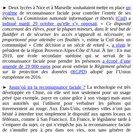
► Deux lycées à Nice et à Marseille souhaitaient mettre en place
un
système
de reconnaissance faciale pour contrôler l’entrée de ses
élèves. La
Commission nationale informatique et libertés
(
Cnil
) a
indiqué mardi 29 octobre qu’elle s’y opposait
. «
Ce dispositif
concernant des élèves, pour la plupart mineurs, dans le seul but de
fluidifier et de sécuriser les accès n’apparaît ni nécessaire, ni
proportionné pour atteindre ces finalités
», estime la Cnil dans un
communiqué «
Cette décision a un siècle de retard
»,
a réagi
le
président de la région Provence-Alpes-Côte d’Azur. À lire : En mai
2019, une école secondaire suédoise qui se servait de la
reconnaissance faciale pour prendre les présences
a écopé d’une
amende de 19 000 euros
pour avoir enfreint le
Règlement général
sur la protection des données
(
RGPD
) adopté par l’Union
européenne en 2016.
►
Jusqu’où ira la reconnaissance faciale ?
La technologie est très
développée en Chine, où elle sert non seulement pour un usage
privé (par exemple, payer en caisse grâce à son visage) mais aussi
aux autorités qui l’utilisent pour verbaliser les piétons qui
traverseraient au rouge. Aux États-Unis, certaines villes n’ont pas
hésité à interdire tout simplement le dispositif aux agents locaux et
fédéraux, comme à San Francisco. En France, le législateur tarde à
s’emparer du sujet, ce qui n’empêche pas la reconnaissance faciale
de s’installer peu à peu dans nos vies, non sans générer de