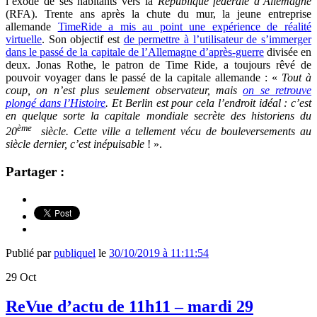
l’exode de ses habitants vers la
République fédérale d’Allemagne
(RFA). Trente ans après la chute du mur, la jeune entreprise
allemande
TimeRide a mis au point une expérience de réalité
virtuelle
. Son objectif est
de permettre à l’utilisateur de s’immerger
dans le passé de la capitale de l’Allemagne d’après-guerre
divisée en
deux. Jonas Rothe, le patron de Time Ride, a toujours rêvé de
pouvoir voyager dans le passé de la capitale allemande : «
Tout à
coup, on n’est plus seulement observateur, mais
on se retrouve
plongé dans l’Histoire
. Et Berlin est pour cela l’endroit idéal : c’est
en quelque sorte la capitale mondiale secrète des historiens du
ème
20
siècle. Cette ville a tellement vécu de bouleversements au
siècle dernier, c’est inépuisable
! ».
Partager :
Publié par
publiquel
le
30/10/2019 à 11:11:54
29
Oct
ReVue d’actu de 11h11 – mardi 29