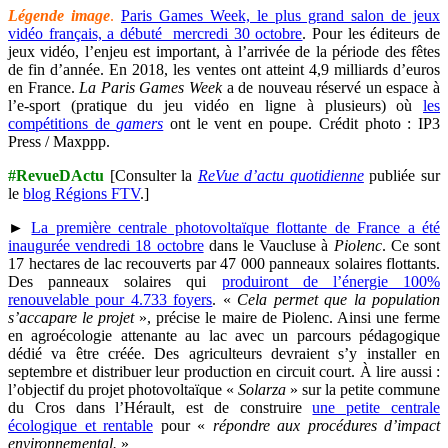
Légende image
.
Paris Games Week, le plus grand salon de jeux
vidéo français, a débuté mercredi 30 octobre
. Pour les éditeurs de
jeux vidéo, l’enjeu est important, à l’arrivée de la période des fêtes
de fin d’année. En 2018, les ventes ont atteint 4,9 milliards d’euros
en France.
La Paris Games Week
a de nouveau réservé un espace à
l’e-sport (pratique du jeu vidéo en ligne à plusieurs) où
les
compétitions de
gamers
ont le vent en poupe. Crédit photo : IP3
Press / Maxppp.
#RevueDActu
[Consulter la
ReVue d’actu quotidienne
publiée sur
le
blog Régions FTV
.]
►
La première centrale photovoltaïque flottante de France a été
inaugurée vendredi 18 octobre
dans le Vaucluse à
Piolenc
. Ce sont
17 hectares de lac recouverts par 47 000 panneaux solaires flottants.
Des panneaux solaires qui
produiront de l’énergie 100%
renouvelable pour 4.733 foyers
. «
Cela permet que la population
s’accapare le projet
», précise le maire de Piolenc. Ainsi une ferme
en agroécologie attenante au lac avec un parcours pédagogique
dédié va être créée. Des agriculteurs devraient s’y installer en
septembre et distribuer leur production en circuit court. À lire aussi :
l’objectif du projet photovoltaïque «
Solarza
» sur la petite commune
du Cros dans l’Hérault, est de construire
une petite centrale
écologique et rentable
pour «
répondre aux procédures d’impact
environnemental.
»