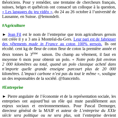
théoriciens. Pour y remédier, une trentaine de chercheurs français,
suisses, belges et québécois ont consacré un colloque à la question,
« Les langages du jeu vidéo »
, du 24 au 26 octobre à l’université de
Lausanne, en Suisse. @lemondefr.
#Agriculture
►
Jean Fil
est le nom de l’entreprise que trois agriculteurs gersois
ont créée il y a 3 ans à Montréal-du-Gers.
Leur pari est de fabriquer
des vêtements
made in France
au coton 100% gersois.
Ils ont
récolté. cent kg de fleur de coton fleur de coton la première année et
ème
deux tonnes la 3
saison. Du champ au vêtement, il faut en
moyenne 6 mois pour obtenir un polo. «
Notre polo fait environ
2 000 kilomètres au total, quand un polo classique acheté dans
n’importe quelle grande enseigne parcourt plus de 20 000
kilomètres. L’impact carbone n’est pas du tout le même
», souligne
un des responsables de la société. @franceinfo.
#Entreprise
► Pierre angulaire de l’économie et de la représentation sociale, les
entreprises ont aujourd’hui un rôle qui mute parallèlement aux
enjeux sociaux et environnementaux. Pour Pascal Demurger,
directeur général de la MAIF et auteur de
L’entreprise du XXIe
siècle sera politique ou ne sera plus
, soit l’entreprise devient