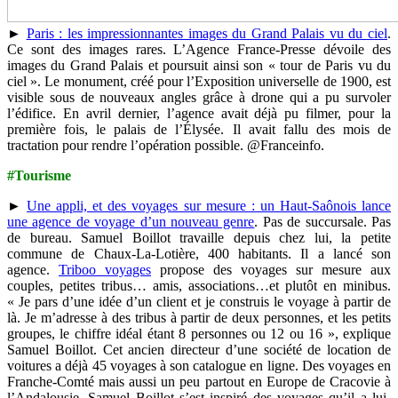
►
Paris : les impressionnantes images du Grand Palais vu du ciel
.
Ce sont des images rares. L’Agence France-Presse dévoile des
images du Grand Palais et poursuit ainsi son « tour de Paris vu du
ciel ». Le monument, créé pour l’Exposition universelle de 1900, est
visible sous de nouveaux angles grâce à drone qui a pu survoler
l’édifice. En avril dernier, l’agence avait déjà pu filmer, pour la
première fois, le palais de l’Élysée. Il avait fallu des mois de
tractation pour rendre l’opération possible. @Franceinfo.
#Tourisme
►
Une appli, et des voyages sur mesure : un Haut-Saônois lance
une agence de voyage d’un nouveau genre
. Pas de succursale. Pas
de bureau. Samuel Boillot travaille depuis chez lui, la petite
commune de Chaux-La-Lotière, 400 habitants. Il a lancé son
agence.
Triboo voyages
propose des voyages sur mesure aux
couples, petites tribus… amis, associations…et plutôt en minibus.
« Je pars d’une idée d’un client et je construis le voyage à partir de
là. Je m’adresse à des tribus à partir de deux personnes, et les petits
groupes, le chiffre idéal étant 8 personnes ou 12 ou 16 », explique
Samuel Boillot. Cet ancien directeur d’une société de location de
voitures a déjà 45 voyages à son catalogue en ligne. Des voyages en
Franche-Comté mais aussi un peu partout en Europe de Cracovie à
l’Andalousie. Samuel Boillot s’est inspiré des voyages qu’il a lui-