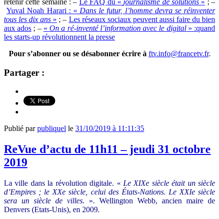
retenir cette semaine : –
Le FAQ du «
journalisme de solutions
»
; –
Yuval Noah Harari : «
Dans le futur, l’homme devra se réinventer
tous les dix ans
»
; –
Les réseaux sociaux peuvent aussi faire du bien
aux ados
; –
«
On a ré-inventé l’information avec le digital
» :quand
les starts-up révolutionnent la presse
Pour s’abonner ou se désabonner écrire à
ftv.info@francetv.fr
.
Partager :
Publié par
publiquel
le
31/10/2019 à 11:11:35
ReVue d’actu de 11h11 – jeudi 31 octobre
2019
La ville dans la révolution digitale. «
Le XIXe siècle était un siècle
d’Empires ; le XXe siècle, celui des États-Nations. Le XXIe siècle
sera un siècle de villes.
». Wellington Webb, ancien maire de
Denvers (Etats-Unis), en 2009.