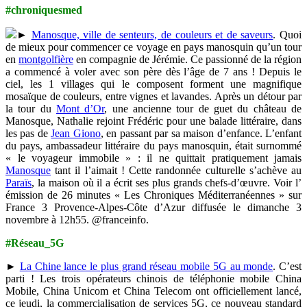
#chroniquesmed
►
Manosque, ville de senteurs, de couleurs et de saveurs
. Quoi
de mieux pour commencer ce voyage en pays manosquin qu’un tour
en
montgolfière
en compagnie de Jérémie. Ce passionné de la région
a commencé à voler avec son père dès l’âge de 7 ans ! Depuis le
ciel, les 1 villages qui le composent forment une magnifique
mosaïque de couleurs, entre vignes et lavandes. Après un détour par
la tour du
Mont d’Or
, une ancienne tour de guet du château de
Manosque, Nathalie rejoint Frédéric pour une balade littéraire, dans
les pas de
Jean Giono
, en passant par sa maison d’enfance. L’enfant
du pays, ambassadeur littéraire du pays manosquin, était surnommé
« le voyageur immobile » : il ne quittait pratiquement jamais
Manosque
tant il l’aimait ! Cette randonnée culturelle s’achève au
Paraïs
, la maison où il a écrit ses plus grands chefs-d’œuvre. Voir l’
émission de 26 minutes « Les Chroniques Méditerranéennes » sur
France 3 Provence-Alpes-Côte d’Azur diffusée le dimanche 3
novembre à 12h55. @franceinfo.
#Réseau_5G
►
La Chine lance le plus grand réseau mobile 5G au monde
. C’est
parti ! Les trois opérateurs chinois de téléphonie mobile China
Mobile, China Unicom et China Telecom ont officiellement lancé,
ce jeudi, la commercialisation de services 5G, ce nouveau standard