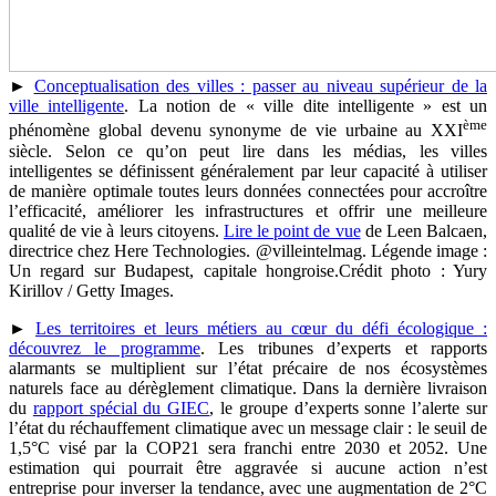
►
Conceptualisation des villes : passer au niveau supérieur de la
ville intelligente
. La notion de « ville dite intelligente » est un
ème
phénomène global devenu synonyme de vie urbaine au XXI
siècle. Selon ce qu’on peut lire dans les médias, les villes
intelligentes se définissent généralement par leur capacité à utiliser
de manière optimale toutes leurs données connectées pour accroître
l’efficacité, améliorer les infrastructures et offrir une meilleure
qualité de vie à leurs citoyens.
Lire le point de vue
de Leen Balcaen,
directrice chez Here Technologies. @villeintelmag. Légende image :
Un regard sur Budapest, capitale hongroise.Crédit photo : Yury
Kirillov / Getty Images.
►
Les territoires et leurs métiers au cœur du défi écologique :
découvrez le programme
. Les tribunes d’experts et rapports
alarmants se multiplient sur l’état précaire de nos écosystèmes
naturels face au dérèglement climatique. Dans la dernière livraison
du
rapport spécial du GIEC
, le groupe d’experts sonne l’alerte sur
l’état du réchauffement climatique avec un message clair : le seuil de
1,5°C visé par la COP21 sera franchi entre 2030 et 2052. Une
estimation qui pourrait être aggravée si aucune action n’est
entreprise pour inverser la tendance, avec une augmentation de 2°C