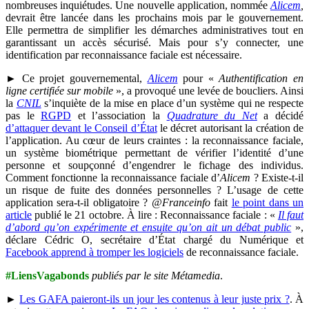
nombreuses inquiétudes. Une nouvelle application, nommée
Alicem
,
devrait être lancée dans les prochains mois par le gouvernement.
Elle permettra de simplifier les démarches administratives tout en
garantissant un accès sécurisé. Mais pour s’y connecter, une
identification par reconnaissance faciale est nécessaire.
► Ce projet gouvernemental,
Alicem
pour «
Authentification en
ligne certifiée sur mobile
», a provoqué une levée de boucliers. Ainsi
la
CNIL
s’inquiète de la mise en place d’un système qui ne respecte
pas le
RGPD
et l’association la
Quadrature du Net
a décidé
d’attaquer devant le Conseil d’État
le décret autorisant la création de
l’application. Au cœur de leurs craintes : la reconnaissance faciale,
un système biométrique permettant de vérifier l’identité d’une
personne et soupçonné d’engendrer le fichage des individus.
Comment fonctionne la reconnaissance faciale d’
Alicem
? Existe-t-il
un risque de fuite des données personnelles ? L’usage de cette
application sera-t-il obligatoire ?
@Franceinfo
fait
le point dans un
article
publié le 21 octobre. À lire : Reconnaissance faciale : «
Il faut
d’abord qu’on expérimente et ensuite qu’on ait un débat public
»,
déclare Cédric O, secrétaire d’État chargé du Numérique et
Facebook apprend à tromper les logiciels
de reconnaissance faciale.
#LiensVagabonds
publiés par le site Métamedia
.
►
Les GAFA paieront-ils un jour les contenus à leur juste prix ?
. À