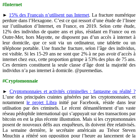
#Internet
►
15% des Français n’utilisent pas Internet
. La fracture numérique
perdure dans l’Hexagone. C’est ce qui ressort d’une étude de l’Insee
sur l’utilisation d’Internet, en France, en 2019. Selon cette étude,
12% des individus de quatre ans et plus, résidant en France ou en
Outre-Mer, hors Mayotte, ne disposent pas d’un accès à internet à
leur domicile, que ce soit via un ordinateur, une tablette ou un
téléphone portable. Une franche fracture, selon l’âge des individus,
est visible. Si les 15-29 ans ne sont que 2% à ne pas avoir d’accès à
internet chez eux, cette proportion grimpe à 53% des plus de 75 ans.
Ces derniers constituent la seule classe d’âge dont la majorité des
individus n’a pas internet à domicile. @puremedias.
#Cryptomonnaie
►
Cryptomonnaies et activités criminelles : fantasme ou réalité ?
L’une des principales craintes générées par les cryptomonnaies, et
notamment
le projet Libra
initié par Facebook, réside dans leur
utilisation par des criminels. Le récent démantèlement d’un vaste
réseau pédophile international qui s’appuyait sur des transactions par
bitcoin en est la plus récente illustration. Mais si les cryptomonnaies
posent de nouveaux défis aux enquêteurs, ils doivent être relativisés.
La semaine dernière, le secrétaire américain au Trésor Steven
Mnuchin a réitéré son opposition pour l’heure au lancement de la