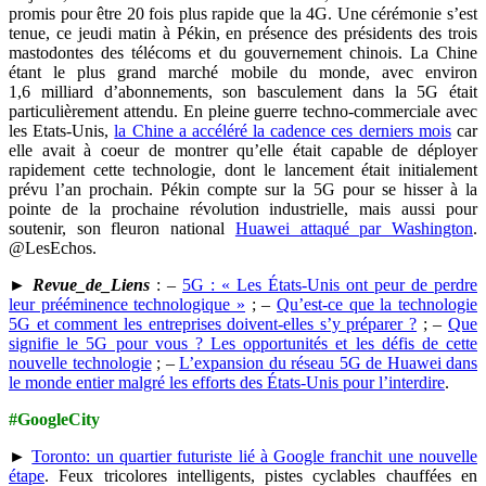
promis pour être 20 fois plus rapide que la 4G. Une cérémonie s’est
tenue, ce jeudi matin à Pékin, en présence des présidents des trois
mastodontes des télécoms et du gouvernement chinois. La Chine
étant le plus grand marché mobile du monde, avec environ
1,6 milliard d’abonnements, son basculement dans la 5G était
particulièrement attendu. En pleine guerre techno-commerciale avec
les Etats-Unis,
la Chine a accéléré la cadence ces derniers mois
car
elle avait à coeur de montrer qu’elle était capable de déployer
rapidement cette technologie, dont le lancement était initialement
prévu l’an prochain. Pékin compte sur la 5G pour se hisser à la
pointe de la prochaine révolution industrielle, mais aussi pour
soutenir, son fleuron national
Huawei attaqué par Washington
.
@LesEchos.
►
Revue_de_Liens
: –
5G : « Les États-Unis ont peur de perdre
leur prééminence technologique »
; –
Qu’est-ce que la technologie
5G et comment les entreprises doivent-elles s’y préparer ?
; –
Que
signifie le 5G pour vous ? Les opportunités et les défis de cette
nouvelle technologie
; –
L’expansion du réseau 5G de Huawei dans
le monde entier malgré les efforts des États-Unis pour l’interdire
.
#GoogleCity
►
Toronto: un quartier futuriste lié à Google franchit une nouvelle
étape
. Feux tricolores intelligents, pistes cyclables chauffées en