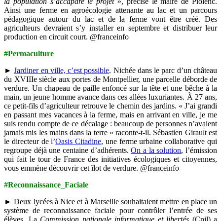
la population s’accapare le projet
», précise le maire de Piolenc.
Ainsi une ferme en agroécologie attenante au lac et un parcours
pédagogique autour du lac et de la ferme vont être créé. Des
agriculteurs devraient s’y installer en septembre et distribuer leur
production en circuit court. @franceinfo
#Permaculture
►
Jardiner en ville, c’est possible
. Nichée dans le parc d’un château
du XVIIIe siècle aux portes de Montpellier, une parcelle déborde de
verdure. Un chapeau de paille enfoncé sur la tête et une bêche à la
main, un jeune homme avance dans ces allées luxuriantes. À 27 ans,
ce petit-fils d’agriculteur retrouve le chemin des jardins. « J’ai grandi
en passant mes vacances à la ferme, mais en arrivant en ville, je me
suis rendu compte de ce décalage : beaucoup de personnes n’avaient
jamais mis les mains dans la terre » raconte-t-il. Sébastien Girault est
le directeur de l’
Oasis Citadine
, une ferme urbaine collaborative qui
regroupe déjà une centaine d’adhérents.
On a la solution
, l’émission
qui fait le tour de France des initiatives écologiques et citoyennes,
vous emmène découvrir cet îlot de verdure. @franceinfo
#Reconnaissance_Faciale
► Deux lycées à Nice et à Marseille souhaitaient mettre en place un
système de reconnaissance faciale pour contrôler l’entrée de ses
élèves. La
Commission nationale informatique et libertés
(Cnil) a