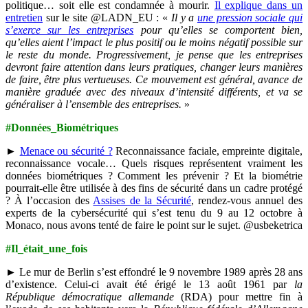
politique… soit elle est condamnée à mourir.
Il explique dans un
entretien
sur le site @LADN_EU : «
Il y a
une pression sociale qui
s’exerce sur les entreprises
pour qu’elles se comportent bien,
qu’elles aient l’impact le plus positif ou le moins négatif possible sur
le reste du monde. Progressivement, je pense que les entreprises
devront faire attention dans leurs pratiques, changer leurs manières
de faire, être plus vertueuses. Ce mouvement est général, avance de
manière graduée avec des niveaux d’intensité différents, et va se
généraliser à l’ensemble des entreprises.
»
#Données_Biométriques
►
Menace ou sécurité ?
Reconnaissance faciale, empreinte digitale,
reconnaissance vocale… Quels risques représentent vraiment les
données biométriques ? Comment les prévenir ? Et la biométrie
pourrait-elle être utilisée à des fins de sécurité dans un cadre protégé
? À l’occasion des
Assises de la Sécurité
, rendez-vous annuel des
experts de la cybersécurité qui s’est tenu du 9 au 12 octobre à
Monaco, nous avons tenté de faire le point sur le sujet. @usbeketrica
#Il_était_une_fois
► Le mur de Berlin s’est effondré le 9 novembre 1989 après 28 ans
d’existence. Celui-ci avait été érigé le 13 août 1961 par
la
République démocratique allemande
(RDA) pour mettre fin à