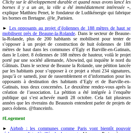
Clichy sur le développement durable et quand nous avons lancé les
bornes il y a un an, la ville a été immédiatement intéressée
»,
explique Matthieu Penet, le fondateur de Ludikénergie qui fabrique
les bornes en Bretagne. @le_Parisien.
►
Les opposants au projet d’éoliennes de 188 mètres de haut se
mobilisent près de Beaune-la-Rolande
. Dans le secteur de Beaune-
la-Rolande, plus de 200 habitants se mobilisent pour tenter de
s’opposer à un projet de construction de huit éoliennes de 188
mètres de haut dans les communes d’Egly et Barville-en-Gatinais,
dans le Loiret. 8 éoliennes de 188 mètres de hauteur, voilà le projet
porté par une société allemande, Abowind, qui inquiète le nord du
Gâtinais. Dans le secteur de Beaune la Rolande, une pétition lancée
par les habitants pour s’opposer à ce projet a réuni 234 signatures,
jusqu’à ce samedi, jour de rassemblement et d’information pour les
opposants à destination des habitants d’Egly et de Barville-en-
Gatinais, tous deux concernées. Le deuxième rendez-vous après la
création de l’association. La pétition a été intégrée à l’enquête
publique qui s’est achevée mardi 28 octobre. Cela fait plusieurs
années que les riverains du Beaunois entendent parler de projets de
parcs éoliens. @franceinfo.
#Logement
►
Airbnb : les communes comme Paris vont bientôt pouvoir