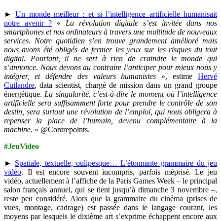
►
Un monde meilleur : et si l’intelligence artificielle humanisait
notre avenir ?
«
La révolution digitale s’est invitée dans nos
smartphones et nos ordinateurs à travers une multitude de nouveaux
services. Notre quotidien s’en trouve grandement amélioré mais
nous avons été obligés de fermer les yeux sur les risques du tout
digital. Pourtant, il ne sert à rien de craindre le monde qui
s’annonce. Nous devons au contraire l’anticiper pour mieux nous y
intégrer, et défendre des valeurs humanistes
», estime
Hervé
Cuilandre
, data scientist, chargé de mission dans un grand groupe
énergétique.
La singularité, c’est-à-dire le moment où l’intelligence
artificielle sera suffisamment forte pour prendre le contrôle de son
destin, sera surtout une révolution de l’emploi, qui nous obligera à
repenser la place de l’humain, devenu complémentaire à la
machine.
» @Contrepoints.
#JeuVideo
►
Spatiale, textuelle, oulipesque… L’étonnante grammaire du jeu
vidéo
. Il est encore souvent incompris, parfois méprisé. Le jeu
vidéo, actuellement à l’affiche de la Paris Games Week – le principal
salon français annuel, qui se tient jusqu’à dimanche 3 novembre –,
reste peu considéré. Alors que la grammaire du cinéma (prises de
vues, montage, cadrage) est passée dans le langage courant, les
moyens par lesquels le dixième art s’exprime échappent encore aux