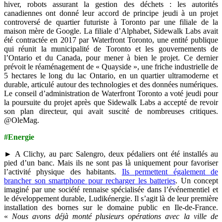
hiver, robots assurant la gestion des déchets : les autorités
canadiennes ont donné leur accord de principe jeudi à un projet
controversé de quartier futuriste à Toronto par une filiale de la
maison mère de Google. La filiale d’Alphabet, Sidewalk Labs avait
été contractée en 2017 par Waterfront Toronto, une entité publique
qui réunit la municipalité de Toronto et les gouvernements de
l’Ontario et du Canada, pour mener à bien le projet. Ce dernier
prévoit le réaménagement de « Quayside », une friche industrielle de
5 hectares le long du lac Ontario, en un quartier ultramoderne et
durable, articulé autour des technologies et des données numériques.
Le conseil d’administration de Waterfront Toronto a voté jeudi pour
la poursuite du projet après que Sidewalk Labs a accepté de revoir
son plan directeur, qui avait suscité de nombreuses critiques.
@OleMag.
#Energie
► A Clichy, au parc Salengro, deux pédaliers ont été installés au
pied d’un banc. Mais ils ne sont pas là uniquement pour favoriser
l’activité physique des habitants.
Ils permettent également de
brancher son smartphone pour recharger les batteries
. Un concept
imaginé par une société rennaise spécialisée dans l’événementiel et
le développement durable, Ludikénergie. Il s’agit là de leur première
installation des bornes sur le domaine public en Ile-de-France.
«
Nous avons déjà monté plusieurs opérations avec la ville de