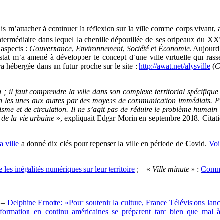
s m’attacher à continuer la réflexion sur la ville comme corps vivant, 
ntermédiaire dans lequel la chenille dépouillée de ses oripeaux du XX
s aspects :
Gouvernance
,
Environnement
,
Société
et
Économie
. Aujourd
nstat m’a amené à développer le concept d’une ville virtuelle qui rass
ra hébergée dans un futur proche sur le site :
http://awat.net/alysville
(
C
; il faut comprendre la ville dans son complexe territorial spécifique 
exion les unes aux autres par des moyens de communication immédiats. 
sme et de circulation. Il ne s’agit pas de réduire le problème humain à 
s de la vie urbaine
», expliquait Edgar Morin en septembre 2018. Citatio
a ville
a donné dix clés pour repenser la ville en période de
C
ovid.
Voi
e les inégalités numériques sur leur territoire
; – «
Ville minute
» :
Comme
: –
Delphine Ernotte: «Pour soutenir la culture, France Télévisions la
formation en continu américaines se préparent tant bien que mal à l