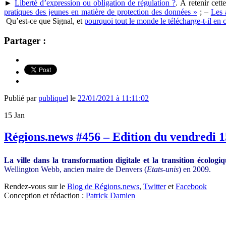
►
Liberté d’expression ou obligation de régulation ?
. À retenir cet
pratiques des jeunes en matière de protection des données »
; –
Les 
Qu’est-ce que Signal, et
pourquoi tout le monde le télécharge-t-il e
Partager :
Publié par
publiquel
le
22/01/2021 à 11:11:02
15
Jan
Régions.news #456 – Edition du vendredi 1
La ville dans la transformation digitale et la transition écologi
Wellington Webb, ancien maire de Denvers (
Etats-unis
) en 2009.
Rendez-vous sur le
Blog de Régions.news
,
Twitter
et
Facebook
Conception et rédaction :
Patrick Damien