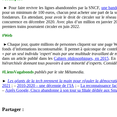
► Pour faire revivre les lignes abandonnées par la SNCF,
une bande
pour un minimum de 100 euros, chacun peut acheter une part de la soc
fondateurs. En attendant, pour avoir le droit de circuler sur le réseau
concurrence en décembre 2020. Avec plus d’un million en janvier 
premiers trains pourraient circuler en juin 2022.
#Web
►Chaque jour, quatre millions de personnes cliquent sur une page Wiki
fonds d’informations incontournable. Il permet à quiconque de contribu
«
par un seul individu ‘expert’ mais par une multitude travaillant de 
dans un article publié dans les
Cahiers philosophiques, en 2015
. En
hiérarchisée donnant tous pouvoirs à une minorité d’experts. Considé
#LiensVagabonds
publiés par le site Métamedia.
►
Les géants de la tech prennent la main pour réguler la démocrati
2021
; –
2010-2020 – une décennie de l’IA
; –
La reconnaissance faci
–
Après Google, Cisco abandonne à son tour sa filiale dédiée aux Sma
Partager :