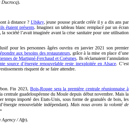
le Ducrocq
).
sont à distance ?
Ubikey
, jeune pousse picarde créée il y a dix ans par
ls étaient présents
. Imaginez un tableau blanc remplacé par un écran
 la société l’avait imaginée avant la crise sanitaire pour une utilisation
nclusif pour les personnes âgées ouvrira en janvier 2021 son premier
répondre aux besoins des restaurateurs
, grâce à la mise en place d’une
éoliennes de Martigné-Ferchaud et Coësmes
. Ils réclamaient l’annulation
te source d’énergie renouvelable reste inexploitée en Alsace
. C’est
stissements risquent de se faire attendre.
arbon. Fin 2023,
Bois-Rouge sera la première centrale réunionnaise à
de la centrale guadeloupéenne du Moule depuis début novembre. Mais la
ier temps importé des Etats-Unis, sous forme de granulés de bois, les
d’énergie renouvelable indépendant).
Mais nous avons la volonté de
 »
 Agency / Afp
).