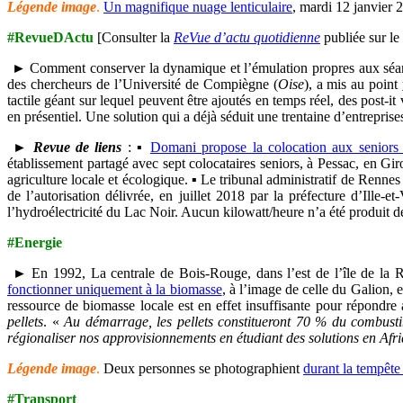
Légende image
.
Un magnifique nuage lenticulaire
, mardi 12 janvier 
#RevueDActu
[Consulter la
ReVue d’actu quotidienne
publiée sur le
► Comment conserver la dynamique et l’émulation propres aux séances
des chercheurs de l’Université de Compiègne (
Oise
), a mis au point
tactile géant sur lequel peuvent être ajoutés en temps réel, des post-it 
en présentiel. Une solution qui a déjà séduit une trentaine d’entrepr
►
Revue de liens
: ▪
Domani propose la colocation aux seniors p
établissement partagé avec sept colocataires seniors, à Pessac, en Gi
agriculture locale et écologique. ▪ Le tribunal administratif de Rennes 
de l’autorisation délivrée, en juillet 2018 par la préfecture d’Ille-e
l’hydroélectricité du Lac Noir. Aucun kilowatt/heure n’a été produit de
#Energie
► En 1992, La centrale de Bois-Rouge, dans l’est de l’île de la Ré
fonctionner uniquement à la biomasse
, à l’image de celle du Galion,
ressource de biomasse locale est en effet insuffisante pour répondre
pellets
. «
Au démarrage, les pellets constitueront 70 % du combustib
régionaliser nos approvisionnements en étudiant des solutions en Afri
Légende image
.
Deux personnes se photographient
durant la tempêt
#Transport