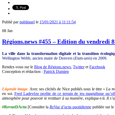
Publié par
publiquel
le
15/01/2021 à 11:11:54
08
Jan
Régions.news #455 – Edition du vendredi 8
La ville dans la transformation digitale et la transition écologi
Wellington Webb, ancien maire de Denvers (
Etats-unis
) en 2009.
Rendez-vous sur le
Blog de Régions.news
,
Twitter
et
Facebook
Conception et rédaction :
Patrick Damien
Légende image
.
Avec ses clichés de Nice publiés sous le titre «
La m
en soi.
Fred Ladevèze profite de ce terrain de jeu magnifique qu’off
atmosphère pour pouvoir le restituer à sa manière
, explique-t-il.
Il s’
#RevueDActu
[Consulter la
ReVue d’actu quotidienne
publiée sur le