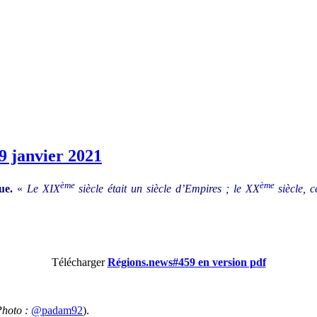
9 janvier 2021
ème
ème
que.
«
Le XIX
siècle était un siècle d’Empires ; le XX
siècle, c
Télécharger
Régions.news#459 en version pdf
Photo :
@padam92
).