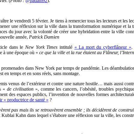
ier. (
Photo :
@padam92
).
aître le vendredi 5 février. Je tiens à remercier tous les lecteurs et les 
 mener une réflexion sur la ville dans la transformation numérique et la
ndances du jour avec la volonté de créer une hybridation entre la ville c
nouvelle année,
Patrick Damien
ticle dans le
New York Times
intitulé
« La mort du cyberflâneur »
.
tie à une époque où «
ce que la ville et la rue étaient au Flâneur, l’Inter
es promenades dans New York par temps de pandémie. Les déambulations 
st en temps et en sons réels, sans montage.
is venus de l’extérieur et contre une nature hostile… mais aussi contre
es «
de civilisation
», comme les cancers, l’obésité, troubles psychiques
nt des espaces publics, l’invention de nouvelles formes architectural
ir « productrice de santé »
?
rouvèrent pas mais ils se retrouvèrent ensemble ; ils décidèrent de const
Kublai Kahn dans lequel s’élabore une réflexion sur la ville, les constr