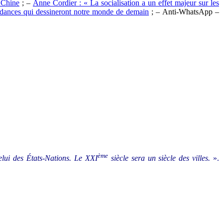
a Chine
; –
Anne Cordier : « La socialisation a un effet majeur sur les
ndances qui dessineront notre monde de demain
; – Anti-WhatsApp –
ème
elui des États-Nations. Le XXI
siècle sera un siècle des villes.
».