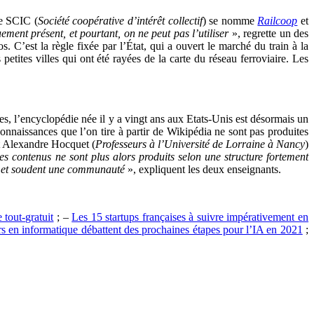
te SCIC (
Société coopérative d’intérêt collectif
) se nomme
Railcoop
et
uement présent, et pourtant, on ne peut pas l’utiliser
», regrette un des
s. C’est la règle fixée par l’État, qui a ouvert le marché du train à la
etites villes qui ont été rayées de la carte du réseau ferroviaire. Les
s, l’encyclopédie née il y a vingt ans aux Etats-Unis est désormais un
connaissances que l’on tire à partir de Wikipédia ne sont pas produites
t Alexandre Hocquet (
Professeurs à l’Université de Lorraine à Nancy
)
es contenus ne sont plus alors produits selon une structure fortement
if et soudent une communauté
», expliquent les deux enseignants.
 tout-gratuit
; –
Les 15 startups françaises à suivre impérativement en
s en informatique débattent des prochaines étapes pour l’IA en 2021
;