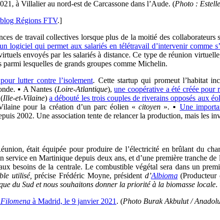
2021, à Villalier au nord-est de Carcassone dans l’Aude. (
Photo : Estel
blog Régions FTV
.]
 de travail collectives lorsque plus de la moitié des collaborateurs 
un logiciel qui permet aux salariés en télétravail d’intervenir comme s’i
virtuels envoyés par les salariés à distance. Ce type de réunion virtuelle,
ises parmi lesquelles de grands groupes comme Michelin.
our lutter contre l’isolement
. Cette startup qui promeut l’habitat i
ronde. ▪ A Nantes (
Loire-Atlantique
),
une coopérative a été créée pour 
(
Ille-et-Vilaine
)
a débouté les trois couples de riverains opposés aux 
t-Vilaine pour la création d’un parc éolien «
citoyen
». ▪
Une importan
puis 2002. Une association tente de relancer la production, mais les inve
union, était équipée pour produire de l’électricité en brûlant du ch
 en service en Martinique depuis deux ans, et d’une première tranche 
 aux besoins de la centrale. Le combustible végétal sera dans un prem
le utilisé,
précise Frédéric Moyne, président
d’
Albioma
(Producteur 
que du Sud et nous souhaitons donner la priorité à la biomasse locale
.
e
Filomena
à Madrid, le 9 janvier 2021
. (
Photo Burak Akbulut / Anadolu