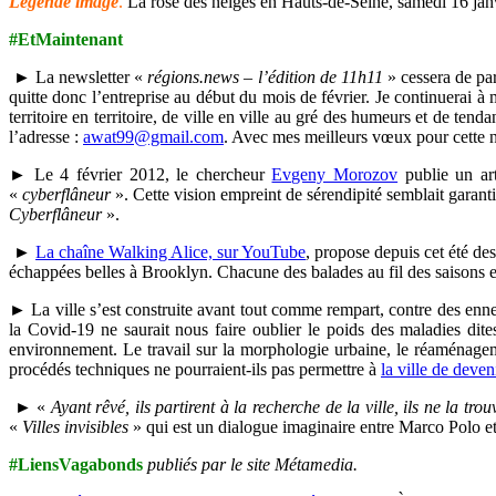
Légende image
.
La rose des neiges en Hauts-de-Seine, samedi 16 janv
#EtMaintenant
► La newsletter «
régions.news – l’édition de 11h11
» cessera de par
quitte donc l’entreprise au début du mois de février. Je continuerai à
territoire en territoire, de ville en ville au gré des humeurs et de te
l’adresse :
awat99@gmail.com
. Avec mes meilleurs vœux pour cette 
► Le 4 février 2012, le chercheur
Evgeny Morozov
publie un ar
«
cyberflâneur
». Cette vision empreint de sérendipité semblait garan
Cyberflâneur
».
►
La chaîne Walking Alice, sur YouTube
, propose depuis cet été d
échappées belles à Brooklyn. Chacune des balades au fil des saisons e
► La ville s’est construite avant tout comme rempart, contre des ennem
la Covid-19 ne saurait nous faire oublier le poids des maladies dit
environnement. Le travail sur la morphologie urbaine, le réaménageme
procédés techniques ne pourraient-ils pas permettre à
la ville de deven
► «
Ayant rêvé, ils partirent à la recherche de la ville, ils ne la t
«
Villes invisibles
» qui est un dialogue imaginaire entre Marco Polo et 
#LiensVagabonds
publiés par le site Métamedia.