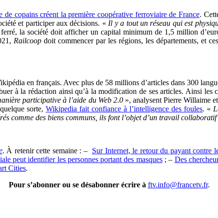
 de copains créent la première coopérative ferroviaire de France
. Cet
iété et participer aux décisions. «
Il y a tout un réseau qui est physiq
 ferré, la société doit afficher un capital minimum de 1,5 million d’euro
2021,
Railcoop
doit commencer par les régions, les départements, et ces p
pédia en français. Avec plus de 58 millions d’articles dans 300 langue
er à la rédaction ainsi qu’à la modification de ses articles. Ainsi les 
manière participative à l’aide du Web 2.0
», analysent Pierre Willaime e
 quelque sorte,
Wikipedia fait confiance à l’intelligence des foules
. «
L
rés comme des biens communs, ils font l’objet d’un travail collaborat
e
. À retenir cette semaine : –
Sur Internet, le retour du payant contre le
ale peut identifier les personnes portant des masques
; –
Des chercheur
rt Cities
.
Pour s’abonner ou se désabonner écrire à
ftv.info@francetv.fr
.