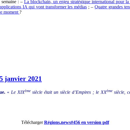
te semaine : –
La blockchain, un enjeu stratégique international pour l
applications IA qui vont transformer les médias
; –
Quatre grandes te
n ce moment
?
5 janvier 2021
ème
ème
que.
«
Le XIX
siècle était un siècle d’Empires ; le XX
siècle, c
Télécharger
Régions.news#456 en version pdf