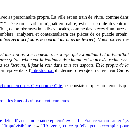
avec sa personnalité propre. La ville est en train de vivre, comme dans
ème
siècle où la voiture régnait en maitre, est en passe de devenir un
’hui, de nombreuses initiatives locales, comme des pièces d’un puzzle,
emblera, analysera et contextualisera ces pièces de ce puzzle urbain,
e lien sera actif dans le courant du mois de février
). Vous pouvez me
et aussi dans son contexte plus large, qui est national et aujourd’hui
Parce qu’actuellement la tendance dominante est la pensée réductrice,
ses facteurs, il faut la voir dans tous ses aspects. Et le propre de la
n reprise dans l’
introduction
du dernier ouvrage du chercheur Carlos
ci donc en dix «
C
» comme
C
ité
, les constats et questionnements qui
nt les Suédois réinventent leurs rues
.
nce début février une chaîne éphémère»
; –
La France va consacrer 1,8
’imprévisibilité
; –
l’IA verte, et ce qu’elle peut accomplir pour