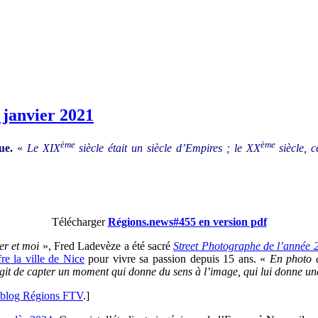
 janvier 2021
ème
ème
que.
«
Le XIX
siècle était un siècle d’Empires ; le XX
siècle, c
Télécharger
Régions.news#455 en version pdf
er et moi
», Fred Ladevèze a été sacré
Street Photographe de l’année 
re la ville de Nice
pour vivre sa passion depuis 15 ans. «
En photo d
agit de capter un moment qui donne du sens à l’image, qui lui donne un
blog Régions FTV
.]