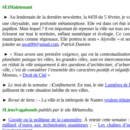
#EtMaintenant
► Au lendemain de la dernière newsletter, la #459 du 5 février, je vai
une chrysalide, une profonde métamorphose. Elle est dans cet état i
papillon. Mais lequel ? il est important de repenser la ville sur tous se
éclosent sur tout le territoire, mêlant numérique et écologie. Ce co
municipaux comme régionaux. Elle portera le nom «
Alysville
» et se
joindre au
awat99@gmail.com
.
Patrick Damien
► «
Nous avons une première exigence, qui est la contextualisation 
planétaire puisque les villes, les grandes villes, sont en interconn
on réduit la ville uniquement à des questions d’architecture, d’urbani
ville, c’est de considérer l’ensemble des caractères positifs et négatif
Moreno, «
Droit de Cité
»
►
Le mot de la semaine :
C
onfinement
. En mai, le site
Lumières de l
jaillissent de cette situation inédite de nos villes.
►
Revue de liens
: – La ville et la métropole de Nantes
veulent réduir
#LiensVagabonds
publiés par le site Métamedia.
►
Google ou la politique de la canonnière
. À retenir cette semaine 
milliard d’euros aux technologies quantiques
; –
Les chaînes d’in