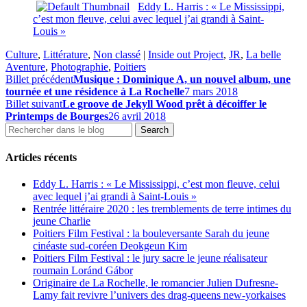
Eddy L. Harris : « Le Mississippi,
c’est mon fleuve, celui avec lequel j’ai grandi à Saint-
Louis »
Culture
,
Littérature
,
Non classé
|
Inside out Project
,
JR
,
La belle
Aventure
,
Photographie
,
Poitiers
Billet précédent
Musique : Dominique A, un nouvel album, une
tournée et une résidence à La Rochelle
7 mars 2018
Billet suivant
Le groove de Jekyll Wood prêt à décoiffer le
Printemps de Bourges
26 avril 2018
Articles récents
Eddy L. Harris : « Le Mississippi, c’est mon fleuve, celui
avec lequel j’ai grandi à Saint-Louis »
Rentrée littéraire 2020 : les tremblements de terre intimes du
jeune Charlie
Poitiers Film Festival : la bouleversante Sarah du jeune
cinéaste sud-coréen Deokgeun Kim
Poitiers Film Festival : le jury sacre le jeune réalisateur
roumain Loránd Gábor
Originaire de La Rochelle, le romancier Julien Dufresne-
Lamy fait revivre l’univers des drag-queens new-yorkaises