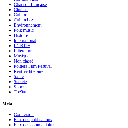
Chanson française
Cinéma
Culture
Culturebox
Environnement
Folk music
Histoire
International
LGBTI+
Littérature
Musique
Non classé
Poitiers Film Festival
Rentrée littéraire
Santé
Société
Sports
Théâtre
Méta
Connexion
Flux des publications
Flux des commentaires