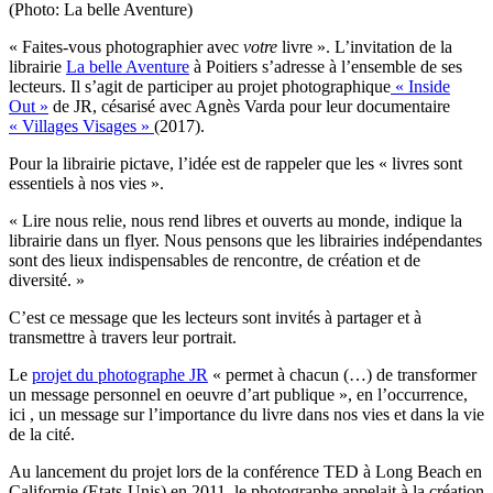
(Photo: La belle Aventure)
« Faites-vous photographier avec
votre
livre ». L’invitation de la
librairie
La belle Aventure
à Poitiers s’adresse à l’ensemble de ses
lecteurs. Il s’agit de participer au projet photographique
« Inside
Out »
de JR, césarisé avec Agnès Varda pour leur documentaire
« Villages Visages »
(2017).
Pour la librairie pictave, l’idée est de rappeler que les « livres sont
essentiels à nos vies ».
« Lire nous relie, nous rend libres et ouverts au monde, indique la
librairie dans un flyer. Nous pensons que les librairies indépendantes
sont des lieux indispensables de rencontre, de création et de
diversité. »
C’est ce message que les lecteurs sont invités à partager et à
transmettre à travers leur portrait.
Le
projet du photographe JR
« permet à chacun (…) de transformer
un message personnel en oeuvre d’art publique », en l’occurrence,
ici , un message sur l’importance du livre dans nos vies et dans la vie
de la cité.
Au lancement du projet lors de la conférence TED à Long Beach en
Californie (Etats-Unis) en 2011, le photographe appelait à
la création