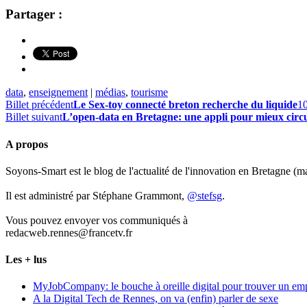
Partager :
data
,
enseignement
|
médias
,
tourisme
Billet précédent
Le Sex-toy connecté breton recherche du liquide
1
Billet suivant
L’open-data en Bretagne: une appli pour mieux circ
A propos
Soyons-Smart est le blog de l'actualité de l'innovation en Bretagne (
Il est administré par Stéphane Grammont,
@stefsg
.
Vous pouvez envoyer vos communiqués à
redacweb.rennes@francetv.fr
Les + lus
MyJobCompany: le bouche à oreille digital pour trouver un em
A la Digital Tech de Rennes, on va (enfin) parler de sexe