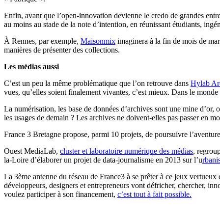
Enfin, avant que l’
open-innovation
devienne le credo de grandes entre
au moins au stade de la note d’intention, en réunissant étudiants, ingé
À Rennes,
par
exemple
,
Maisonmix
imaginera
à
la
fin
de mois de mars
manières de présenter des collections.
Les médias aussi
C’est un peu la même problématique que l’on retrouve dans
Hylab
Arc
vues, qu’
elles
soient finalement vivantes, c’est mieux.
Dans le monde c
La numérisation, les base de données d’archives sont une mine d’or, on 
les usages de demain ?
Les archives ne doivent-elles pas passer en m
France 3 Bretagne propose, parmi 10
projets
, de poursuivre l’aventur
Ouest MediaLab,
cluster et laboratoire numérique des médias
, regrou
la-Loire d’élaborer un projet de data-journalisme en 2013 sur l’u
rbani
La 3ème antenne du réseau de France3 à se prêter à ce jeux vertueux 
développeurs, designers et entrepreneurs vont défricher, chercher, inn
voulez participer à son financement,
c’est tout à fait possible.