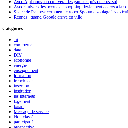
Avec Agriloops, on cultivera des gambas près de chez soi
Avec Guivers, les accros au shopping deviennent accros à la sol
Space de Rennes: comment le robot Spoutnic soulage les avicul
Rennes : quand Google arrive en ville
Catégories
art
commerce
data
DIY
économie
énergie
enseignement
formation
french tech
insertion
institution
les internets
logement
loisirs
Message de service
Non classé
participatif
prospective