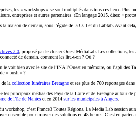
prises, les «
workshops
» se sont multipliés dans tous ces lieux.
Plus mod
nieurs,
entreprises
et autres partenaires.
(En langage 2015,
dites
:
«
proto
 la maison de demain, sous l’égide de la
CCI
et du
Labfab
.
Avant cela
hives 2.0
, proposé par le cluster Ouest
MédiaLab
.
Les collections, les
onnecté de demain, comment les lira-t-on ?
Où ?
le voit bien avec le site de l’
INA
l’Ouest en mémoire, ou l’
apli
des Tab
ode «
push
» ?
e de la
collection Itinéraires Bretagne
et ses plus de 700 reportages dans
pe les principaux médias des Pays de la Loire et de Bretagne autour de pr
sme de l’île de Nantes
et en 2014
sur les municipales à Angers
.
du workshop, c’est France3 Toutes Régions. La Media Lab session aura l
over ensemble pour trouver des solutions en 48 heures. C’est en partenar