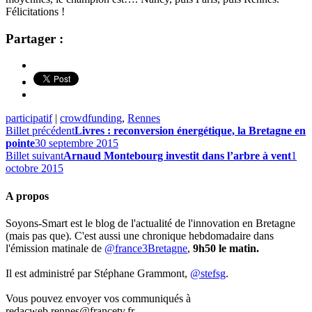
Félicitations !
Partager :
participatif
|
crowdfunding
,
Rennes
Billet précédent
Livres : reconversion énergétique, la Bretagne en
pointe
30 septembre 2015
Billet suivant
Arnaud Montebourg investit dans l’arbre à vent
1
octobre 2015
A propos
Soyons-Smart est le blog de l'actualité de l'innovation en Bretagne
(mais pas que). C'est aussi une chronique hebdomadaire dans
l'émission matinale de
@france3Bretagne
,
9h50 le matin.
Il est administré par Stéphane Grammont,
@stefsg
.
Vous pouvez envoyer vos communiqués à
redacweb.rennes@francetv.fr