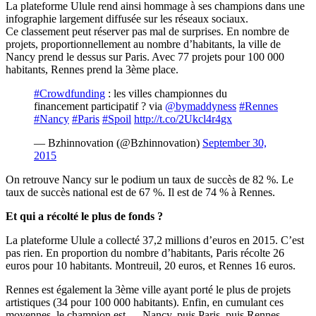
La plateforme Ulule rend ainsi hommage à ses champions dans une
infographie largement diffusée sur les réseaux sociaux.
Ce classement peut réserver
pas
mal
de surprises.
En nombre de
projets, proportionnellement au nombre d’habitants, la ville de
Nancy prend le dessus sur Paris.
Avec 77 projets pour 100 000
habitants, Rennes prend la
3ème
place.
#Crowdfunding
: les villes championnes du
financement participatif ? via
@bymaddyness
#Rennes
#Nancy
#Paris
#Spoil
http://t.co/2Ukcl4r4gx
— Bzhinnovation (@Bzhinnovation)
September 30,
2015
On retrouve Nancy sur le podium un taux de succès de 82 %.
Le
taux de succès national est de 67 %.
Il est de 74 % à Rennes.
Et qui a récolté le plus de fonds ?
La plateforme Ulule a collecté 37,2 millions d’euros en 2015.
C’est
pas rien.
En proportion du nombre d’
habitants
, Paris récolte 26
euros
pour 10
habitants
.
Montreuil, 20
euros
, et Rennes 16
euros
.
Rennes est également la
3ème
ville ayant porté le plus de projets
artistiques
(34 pour 100 000 habitants)
.
Enfin, en cumulant ces
moyennes, le champion est…
.
Nancy,
puis
Paris,
puis
Rennes.