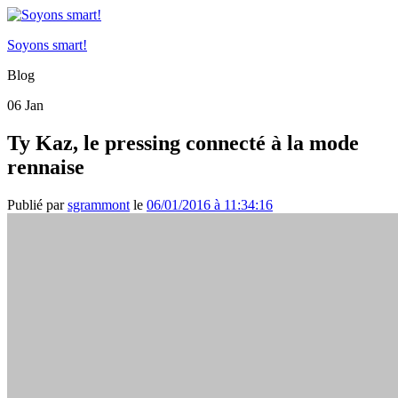
Soyons smart!
Blog
06
Jan
Ty Kaz, le pressing connecté à la mode
rennaise
Publié par
sgrammont
le
06/01/2016 à 11:34:16