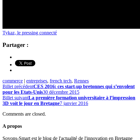
Tykaz, le pressing connecté
Partager :
commerce
|
entreprises
,
french tech
,
Rennes
Billet précédent
CES 2016: ces start-up bretonnes qui s’envolent
pour les Etats-Unis
30 décembre 2015
Billet suivant
La première formation universitaire à l’impression
3D voit le jour en Bretagne
7 janvier 2016
Comments are closed.
A propos
Soyons-Smart est le blog de l'actualité de l'innovation en Bretagne