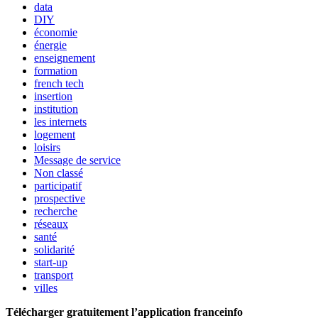
data
DIY
économie
énergie
enseignement
formation
french tech
insertion
institution
les internets
logement
loisirs
Message de service
Non classé
participatif
prospective
recherche
réseaux
santé
solidarité
start-up
transport
villes
Télécharger gratuitement l’application franceinfo