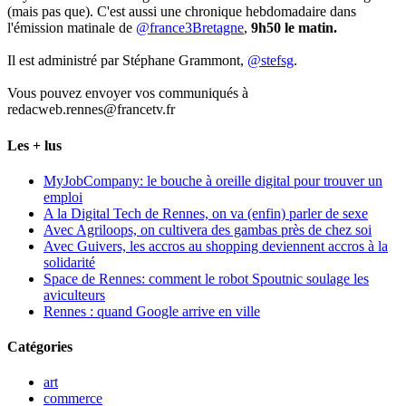
(mais pas que). C'est aussi une chronique hebdomadaire dans
l'émission matinale de
@france3Bretagne
,
9h50 le matin.
Il est administré par Stéphane Grammont,
@stefsg
.
Vous pouvez envoyer vos communiqués à
redacweb.rennes@francetv.fr
Les + lus
MyJobCompany: le bouche à oreille digital pour trouver un
emploi
A la Digital Tech de Rennes, on va (enfin) parler de sexe
Avec Agriloops, on cultivera des gambas près de chez soi
Avec Guivers, les accros au shopping deviennent accros à la
solidarité
Space de Rennes: comment le robot Spoutnic soulage les
aviculteurs
Rennes : quand Google arrive en ville
Catégories
art
commerce