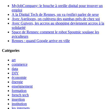
MyJobCompany: le bouche à oreille digital pour trouver un
emploi
A la Digital Tech de Rennes, on va (enfin) parler de sexe
Avec Agriloops, on cultivera des gambas près de chez soi
Avec Guivers, les accros au shopping deviennent accros à la
solidarité
Space de Rennes: comment le robot Spoutnic soulage les
aviculteurs
Rennes : quand Google arrive en ville
Catégories
art
commerce
data
DIY
économie
énergie
enseignement
formation
french tech
insertion
institution
les internets