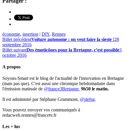
Partager :
économie
,
insertion
|
DIY
,
Rennes
Billet précédent
Voiture autonome : on veut faire la sieste !
28
septembre 2016
Billet suivant
Des émoticônes pour la Bretagne, c’est possible
3
octobre 2016
A propos
Soyons-Smart est le blog de l'actualité de l'innovation en Bretagne
(mais pas que). C'est aussi une chronique hebdomadaire dans
l'émission matinale de
@france3Bretagne
,
9h50 le matin.
Il est administré par Stéphane Grammont,
@stefsg
.
Vous pouvez envoyer vos communiqués à
redacweb.rennes@francetv.fr
Les + lus