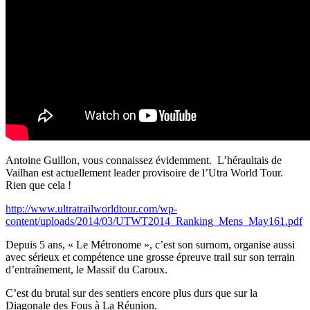
Antoine Guillon, vous connaissez évidemment. L’héraultais de
Vailhan est actuellement leader provisoire de l’Utra World Tour.
Rien que cela !
http://www.ultratrailworldtour.com/wp-
content/uploads/2014/03/UTWT2014_Ranking_Mens_May161.pdf
Depuis 5 ans, « Le Métronome », c’est son surnom, organise aussi
avec sérieux et compétence une grosse épreuve trail sur son terrain
d’entraînement, le Massif du Caroux.
C’est du brutal sur des sentiers encore plus durs que sur la
Diagonale des Fous à La Réunion.