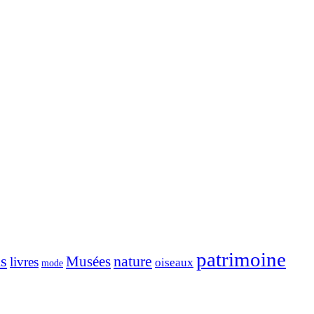
patrimoine
ns
nature
Musées
livres
oiseaux
mode