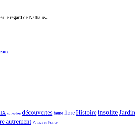
r le regard de Nathalie...
deaux
ux
insolite
Jardi
découvertes
Histoire
flore
faune
collection
re autrement
Voyage en France