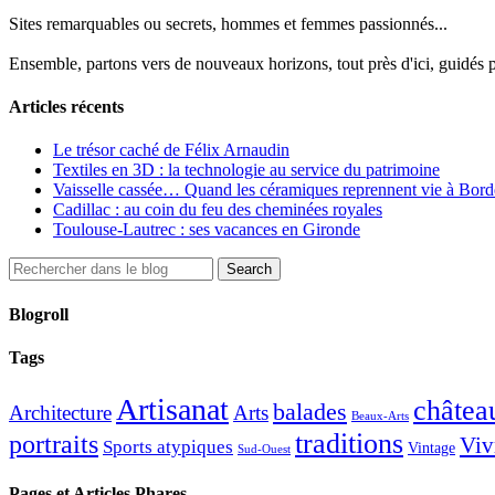
Sites remarquables ou secrets, hommes et femmes passionnés...
Ensemble, partons vers de nouveaux horizons, tout près d'ici, guidés pa
Articles récents
Le trésor caché de Félix Arnaudin
Textiles en 3D : la technologie au service du patrimoine
Vaisselle cassée… Quand les céramiques reprennent vie à Bor
Cadillac : au coin du feu des cheminées royales
Toulouse-Lautrec : ses vacances en Gironde
Blogroll
Tags
Artisanat
châtea
balades
Architecture
Arts
Beaux-Arts
traditions
portraits
Viv
Sports atypiques
Vintage
Sud-Ouest
Pages et Articles Phares