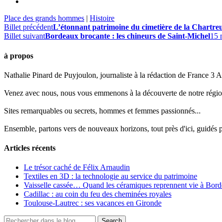
Place des grands hommes
|
Histoire
Billet précédent
L’étonnant patrimoine du cimetière de la Chartre
Billet suivant
Bordeaux brocante : les chineurs de Saint-Michel
15 
à propos
Nathalie Pinard de Puyjoulon, journaliste à la rédaction de France 3 Aq
Venez avec nous, nous vous emmenons à la découverte de notre régio
Sites remarquables ou secrets, hommes et femmes passionnés...
Ensemble, partons vers de nouveaux horizons, tout près d'ici, guidés pa
Articles récents
Le trésor caché de Félix Arnaudin
Textiles en 3D : la technologie au service du patrimoine
Vaisselle cassée… Quand les céramiques reprennent vie à Bor
Cadillac : au coin du feu des cheminées royales
Toulouse-Lautrec : ses vacances en Gironde