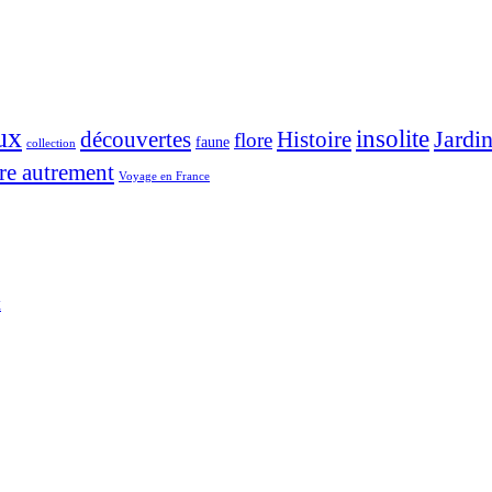
ux
insolite
Jardi
découvertes
Histoire
flore
faune
collection
re autrement
Voyage en France