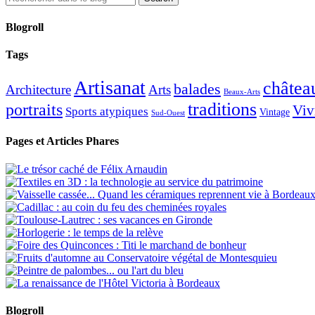
Blogroll
Tags
Artisanat
châtea
balades
Architecture
Arts
Beaux-Arts
traditions
portraits
Viv
Sports atypiques
Vintage
Sud-Ouest
Pages et Articles Phares
Blogroll