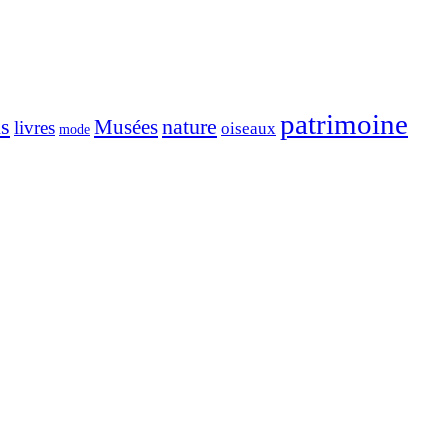
patrimoine
ns
nature
Musées
livres
oiseaux
mode