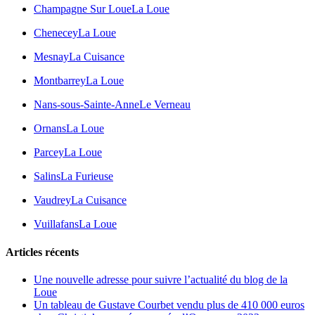
Champagne Sur Loue
La Loue
Chenecey
La Loue
Mesnay
La Cuisance
Montbarrey
La Loue
Nans-sous-Sainte-Anne
Le Verneau
Ornans
La Loue
Parcey
La Loue
Salins
La Furieuse
Vaudrey
La Cuisance
Vuillafans
La Loue
Articles récents
Une nouvelle adresse pour suivre l’actualité du blog de la
Loue
Un tableau de Gustave Courbet vendu plus de 410 000 euros