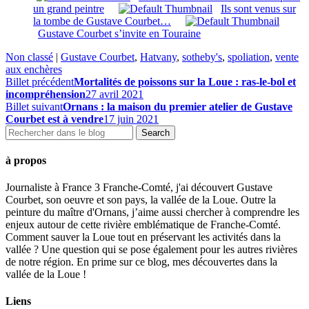
un grand peintre
Ils sont venus sur
la tombe de Gustave Courbet…
Gustave Courbet s’invite en Touraine
Non classé
|
Gustave Courbet
,
Hatvany
,
sotheby's
,
spoliation
,
vente
aux enchères
Billet précédent
Mortalités de poissons sur la Loue : ras-le-bol et
incompréhension
27 avril 2021
Billet suivant
Ornans : la maison du premier atelier de Gustave
Courbet est à vendre
17 juin 2021
à propos
Journaliste à France 3 Franche-Comté, j'ai découvert Gustave
Courbet, son oeuvre et son pays, la vallée de la Loue. Outre la
peinture du maître d'Ornans, j’aime aussi chercher à comprendre les
enjeux autour de cette rivière emblématique de Franche-Comté.
Comment sauver la Loue tout en préservant les activités dans la
vallée ? Une question qui se pose également pour les autres rivières
de notre région. En prime sur ce blog, mes découvertes dans la
vallée de la Loue !
Liens