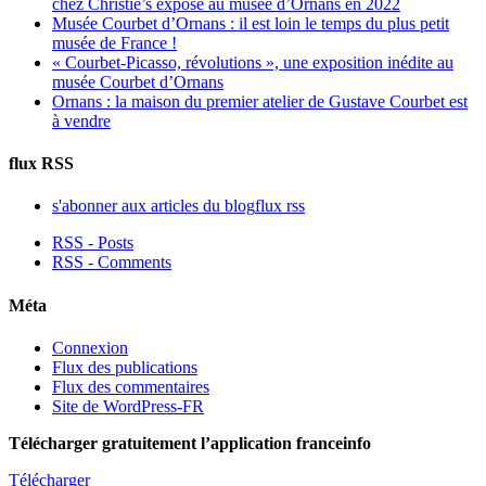
chez Christie’s exposé au musée d’Ornans en 2022
Musée Courbet d’Ornans : il est loin le temps du plus petit
musée de France !
« Courbet-Picasso, révolutions », une exposition inédite au
musée Courbet d’Ornans
Ornans : la maison du premier atelier de Gustave Courbet est
à vendre
flux RSS
s'abonner aux articles du blog
flux rss
RSS - Posts
RSS - Comments
Méta
Connexion
Flux des publications
Flux des commentaires
Site de WordPress-FR
Télécharger gratuitement l’application franceinfo
Télécharger