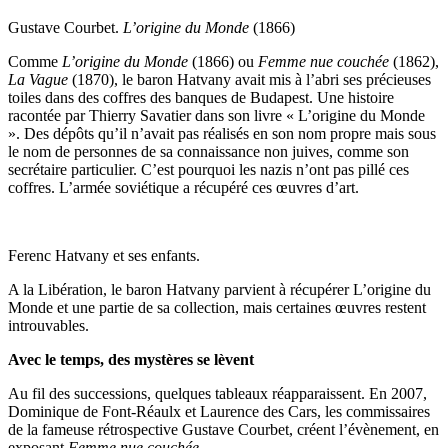
Gustave Courbet.
L’origine du Monde
(1866)
Comme
L’origine du Monde
(1866) ou
Femme nue couchée
(1862),
La Vague
(1870), le baron Hatvany avait mis à l’abri ses précieuses
toiles dans des coffres des banques de Budapest. Une histoire
racontée par Thierry Savatier dans son livre « L’origine du Monde
». Des dépôts qu’il n’avait pas réalisés en son nom propre mais sous
le nom de personnes de sa connaissance non juives, comme son
secrétaire particulier. C’est pourquoi les nazis n’ont pas pillé ces
coffres. L’armée soviétique a récupéré ces œuvres d’art.
Ferenc Hatvany et ses enfants.
A la Libération, le baron Hatvany parvient à récupérer L’origine du
Monde et une partie de sa collection, mais certaines œuvres restent
introuvables.
Avec le temps, des mystères se lèvent
Au fil des successions, quelques tableaux réapparaissent. En 2007,
Dominique de Font-Réaulx et Laurence des Cars, les commissaires
de la fameuse rétrospective Gustave Courbet, créent l’évènement, en
exposant
Femme nue couchée
.