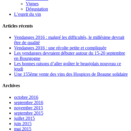
Vignes
Dégustation
L’esprit du vin
Articles récents
Vendanges 2016 : malgré les difficultés, le millésime devrait
être de qualité
Vendanges 2016 : une récolte petite et compliquée
Les vendanges devraient débuter autour du 15-20 septembre
en Bourgogne
Les bonnes raisons d’aller goûter le beaujolais nouveau ce
jeudi
Une 155ème vente des vins des Hospices de Beaune solidaire
Archives
octobre 2016
septembre 2016
novembre 2015
septembre 2015
juillet 2015
juin 2015
mai 2015