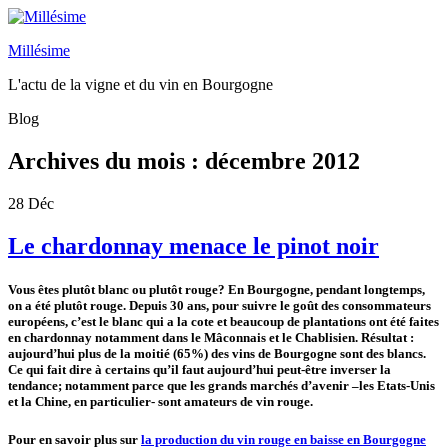
Millésime
L'actu de la vigne et du vin en Bourgogne
Blog
Archives du mois :
décembre 2012
28
Déc
Le chardonnay menace le pinot noir
Vous êtes plutôt blanc ou plutôt rouge? En Bourgogne, pendant longtemps,
on a été plutôt rouge. Depuis 30 ans, pour suivre le goût des consommateurs
européens, c’est le blanc qui a la cote et beaucoup de plantations ont été faites
en chardonnay notamment dans le Mâconnais et le Chablisien. Résultat :
aujourd’hui plus de la moitié (65%) des vins de Bourgogne sont des blancs.
Ce qui fait dire à certains qu’il faut aujourd’hui peut-être inverser la
tendance; notamment parce que les grands marchés d’avenir –les Etats-Unis
et la Chine, en particulier- sont amateurs de vin rouge.
Pour en savoir plus sur
la production du vin rouge en baisse en Bourgogne