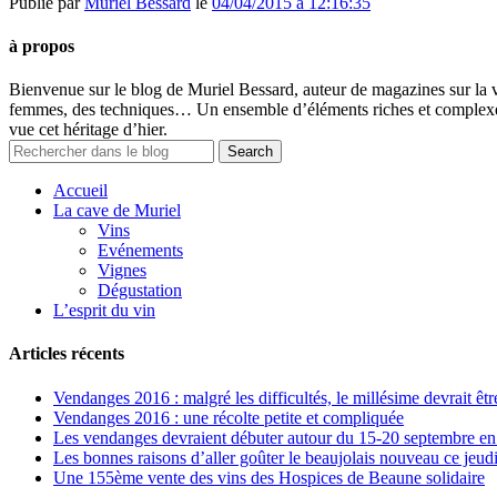
Publié par
Muriel Bessard
le
04/04/2015 à 12:16:35
à propos
Bienvenue sur le blog de Muriel Bessard, auteur de magazines sur la v
femmes, des techniques… Un ensemble d’éléments riches et complexes q
vue cet héritage d’hier.
Accueil
La cave de Muriel
Vins
Evénements
Vignes
Dégustation
L’esprit du vin
Articles récents
Vendanges 2016 : malgré les difficultés, le millésime devrait êtr
Vendanges 2016 : une récolte petite et compliquée
Les vendanges devraient débuter autour du 15-20 septembre e
Les bonnes raisons d’aller goûter le beaujolais nouveau ce jeud
Une 155ème vente des vins des Hospices de Beaune solidaire