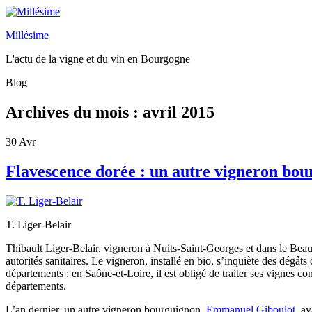
Millésime
L'actu de la vigne et du vin en Bourgogne
Blog
Archives du mois :
avril 2015
30
Avr
Flavescence dorée : un autre vigneron bour
T. Liger-Belair
Thibault Liger-Belair, vigneron à Nuits-Saint-Georges et dans le Beaujo
autorités sanitaires. Le vigneron, installé en bio, s’inquiète des dégâ
départements : en Saône-et-Loire, il est obligé de traiter ses vignes co
départements.
L’an dernier, un autre vigneron bourguignon,
Emmanuel Giboulot
, av