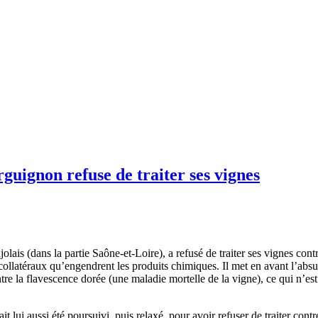
guignon refuse de traiter ses vignes
lais (dans la partie Saône-et-Loire), a refusé de traiter ses vignes con
ts collatéraux qu’engendrent les produits chimiques. Il met en avant l’ab
ntre la flavescence dorée (une maladie mortelle de la vigne), ce qui n’est
ait lui aussi été poursuivi, puis relaxé, pour avoir refuser de traiter cont