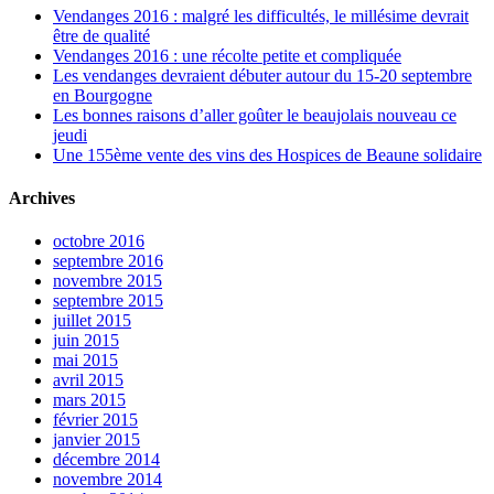
Vendanges 2016 : malgré les difficultés, le millésime devrait
être de qualité
Vendanges 2016 : une récolte petite et compliquée
Les vendanges devraient débuter autour du 15-20 septembre
en Bourgogne
Les bonnes raisons d’aller goûter le beaujolais nouveau ce
jeudi
Une 155ème vente des vins des Hospices de Beaune solidaire
Archives
octobre 2016
septembre 2016
novembre 2015
septembre 2015
juillet 2015
juin 2015
mai 2015
avril 2015
mars 2015
février 2015
janvier 2015
décembre 2014
novembre 2014