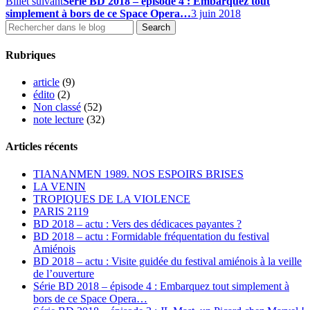
Billet suivant
Série BD 2018 – épisode 4 : Embarquez tout
simplement à bors de ce Space Opera…
3 juin 2018
Rubriques
article
(9)
édito
(2)
Non classé
(52)
note lecture
(32)
Articles récents
TIANANMEN 1989. NOS ESPOIRS BRISES
LA VENIN
TROPIQUES DE LA VIOLENCE
PARIS 2119
BD 2018 – actu : Vers des dédicaces payantes ?
BD 2018 – actu : Formidable fréquentation du festival
Amiénois
BD 2018 – actu : Visite guidée du festival amiénois à la veille
de l’ouverture
Série BD 2018 – épisode 4 : Embarquez tout simplement à
bors de ce Space Opera…