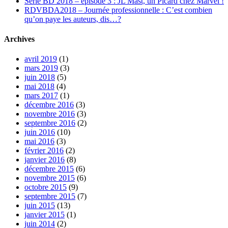
Série BD 2018 – épisode 3 : JL Mast, un Picard chez Marvel !
RDVBDA2018 – Journée professionnelle : C’est combien
qu’on paye les auteurs, dis…?
Archives
avril 2019
(1)
mars 2019
(3)
juin 2018
(5)
mai 2018
(4)
mars 2017
(1)
décembre 2016
(3)
novembre 2016
(3)
septembre 2016
(2)
juin 2016
(10)
mai 2016
(3)
février 2016
(2)
janvier 2016
(8)
décembre 2015
(6)
novembre 2015
(6)
octobre 2015
(9)
septembre 2015
(7)
juin 2015
(13)
janvier 2015
(1)
juin 2014
(2)