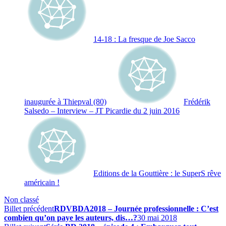
14-18 : La fresque de Joe Sacco
inaugurée à Thiepval (80)
Frédérik
Salsedo – Interview – JT Picardie du 2 juin 2016
Editions de la Gouttière : le SuperS rêve
américain !
Non classé
Billet précédent
RDVBDA2018 – Journée professionnelle : C’est
combien qu’on paye les auteurs, dis…?
30 mai 2018