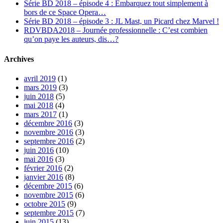
Série BD 2018 – épisode 4 : Embarquez tout simplement à
bors de ce Space Opera…
Série BD 2018 – épisode 3 : JL Mast, un Picard chez Marvel !
RDVBDA2018 – Journée professionnelle : C’est combien
qu’on paye les auteurs, dis…?
Archives
avril 2019
(1)
mars 2019
(3)
juin 2018
(5)
mai 2018
(4)
mars 2017
(1)
décembre 2016
(3)
novembre 2016
(3)
septembre 2016
(2)
juin 2016
(10)
mai 2016
(3)
février 2016
(2)
janvier 2016
(8)
décembre 2015
(6)
novembre 2015
(6)
octobre 2015
(9)
septembre 2015
(7)
juin 2015
(13)