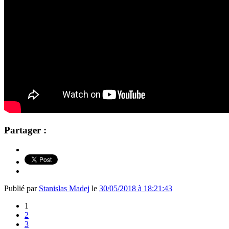
Partager :
Publié par
Stanislas Madej
le
30/05/2018 à 18:21:43
1
2
3