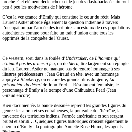
proche. Cet élément déclencheur et le jeu des flash-backs éclaireront
peu à peu les motivations de l’héroïne.
C’est la vengeance d’Emily qui constitue le cœur du récit. Mais
Laurent Astier aborde également la question indienne à travers
l’occupation par l’armée des territoires ancestraux de ces populations
autochtones comme pour faire un trait d’union entre tous les
opprimés de la conquête de l’Ouest.
Ce western, sorti dans la foulée d’
Undertaker
, de
L’homme qui
n’aimait pas les armes à feu
, ou de
Stern
, tire largement son épingle
du jeu. Laurent Astier ne manque pas de rendre hommage à ses
illustres prédécesseurs : Jean Giraud en tête, avec un hommage
appuyé à
Blueberry
, ou encore les grands films du genre,
La
prisonnière du désert
de John Ford… Résolument féministe, le
personnage d’Emily a la trempe d’une Chihuahua Pearl (Jean
Giraud encore).
Bien documentée, la bande dessinée reprend les grandes figures du
genre : le saloon et ses entraineuses, la poursuite de l’héroïne, la
traversée des territoires indiens, l’armée américaine et son sergent
brutal et abruti… Quelques figures historiques croisent également le
chemin d’Emily : la photographe Annette Rose Hume, les agents
Pinkerton…