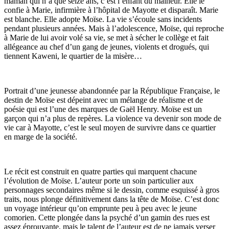
maman qui n’a que seize ans, c’est l’enfant du malheur. Elle le
confie à Marie, infirmière à l’hôpital de Mayotte et disparaît. Marie
est blanche. Elle adopte Moïse. La vie s’écoule sans incidents
pendant plusieurs années. Mais à l’adolescence, Moïse, qui reproche
à Marie de lui avoir volé sa vie, se met à sécher le collège et fait
allégeance au chef dʼun gang de jeunes, violents et drogués, qui
tiennent Kaweni, le quartier de la misère…
Portrait d’une jeunesse abandonnée par la République Française, le
destin de Moïse est dépeint avec un mélange de réalisme et de
poésie qui est l’une des marques de Gaël Henry. Moïse est un
garçon qui n’a plus de repères. La violence va devenir son mode de
vie car à Mayotte, c’est le seul moyen de survivre dans ce quartier
en marge de la société.
Le récit est construit en quatre parties qui marquent chacune
l’évolution de Moïse. L’auteur porte un soin particulier aux
personnages secondaires même si le dessin, comme esquissé à gros
traits, nous plonge définitivement dans la tête de Moïse. C’est donc
un voyage intérieur qu’on emprunte peu à peu avec le jeune
comorien. Cette plongée dans la psyché d’un gamin des rues est
assez éprouvante, mais le talent de l’auteur est de ne jamais verser