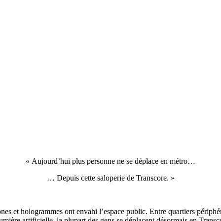
« Aujourd’hui plus personne ne se déplace en métro…
… Depuis cette saloperie de Transcore. »
rones et hologrammes ont envahi l’espace public. Entre quartiers périph
umière artificielle, la plupart des gens se déplacent désormais en Trans