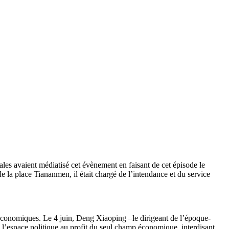
es avaient médiatisé cet évènement en faisant de cet épisode le
a place Tiananmen, il était chargé de l’intendance et du service
économiques. Le 4 juin, Deng Xiaoping –le dirigeant de l’époque-
l’espace politique au profit du seul champ économique, interdisant