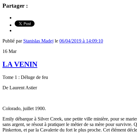
Partager :
Publié par
Stanislas Madej
le
06/04/2019 à 14:09:10
16
Mar
LA VENIN
Tome 1 : Déluge de feu
De Laurent Astier
Colorado, juillet 1900.
Emily débarque à Silver Creek, une petite ville minière, pour se marier
sans argent, se résout à pratiquer le métier de sa mère pour survivre. 
Pinkerton, et par la Cavalerie du fort le plus proche. Cet élément décle