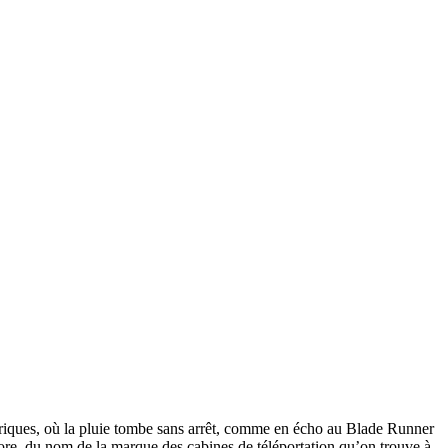
ériques, où la pluie tombe sans arrêt, comme en écho au Blade Runner
core, du nom de la marque des cabines de téléportation qu’on trouve à