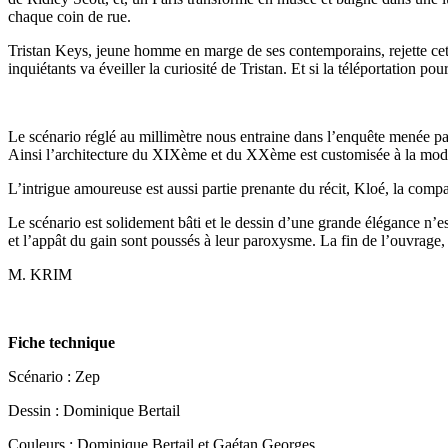
chaque coin de rue.
Tristan Keys, jeune homme en marge de ses contemporains, rejette cette
inquiétants va éveiller la curiosité de Tristan. Et si la téléportation po
Le scénario réglé au millimètre nous entraine dans l’enquête menée par 
Ainsi l’architecture du XIXème et du XXème est customisée à la mode d
L’intrigue amoureuse est aussi partie prenante du récit, Kloé, la comp
Le scénario est solidement bâti et le dessin d’une grande élégance n’es
et l’appât du gain sont poussés à leur paroxysme. La fin de l’ouvrage,
M. KRIM
Fiche technique
Scénario : Zep
Dessin : Dominique Bertail
Couleurs : Dominique Bertail et Gaétan Georges