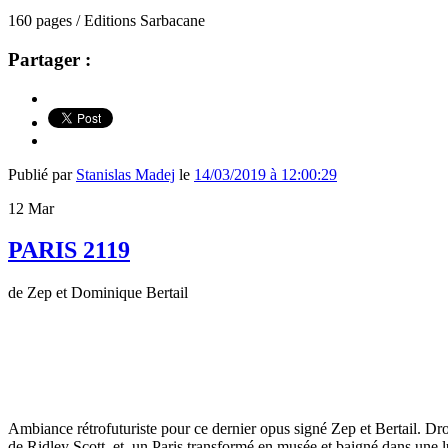
160 pages / Editions Sarbacane
Partager :
Publié par
Stanislas Madej
le
14/03/2019 à 12:00:29
12
Mar
PARIS 2119
de Zep et Dominique Bertail
Ambiance rétrofuturiste pour ce dernier opus signé Zep et Bertail. D
de Ridley Scott, et, un Paris transformé en musée et baigné dans une l