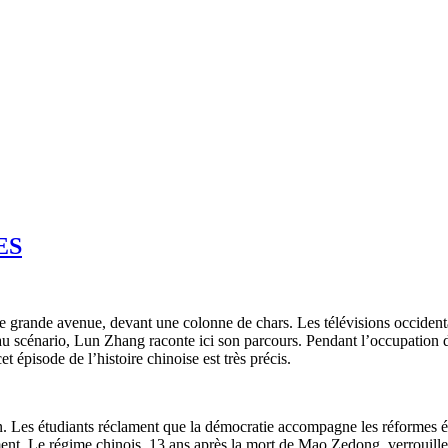
ES
 grande avenue, devant une colonne de chars. Les télévisions occidental
cénario, Lun Zhang raconte ici son parcours. Pendant l’occupation de l
t épisode de l’histoire chinoise est très précis.
n. Les étudiants réclament que la démocratie accompagne les réformes 
ent. Le régime chinois, 13 ans après la mort de Mao Zedong, verrouille 