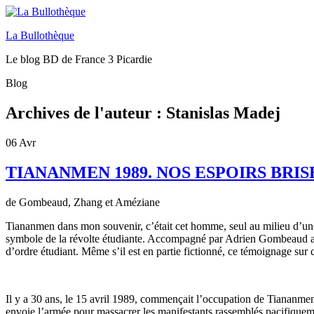
La Bullothèque
Le blog BD de France 3 Picardie
Blog
Archives de l'auteur :
Stanislas Madej
06
Avr
TIANANMEN 1989. NOS ESPOIRS BRIS
de Gombeaud, Zhang et Améziane
Tiananmen dans mon souvenir, c’était cet homme, seul au milieu d’une
symbole de la révolte étudiante. Accompagné par Adrien Gombeaud au s
d’ordre étudiant. Même s’il est en partie fictionné, ce témoignage sur ce
Il y a 30 ans, le 15 avril 1989, commençait l’occupation de Tiananme
envoie l’armée pour massacrer les manifestants rassemblés pacifiquem