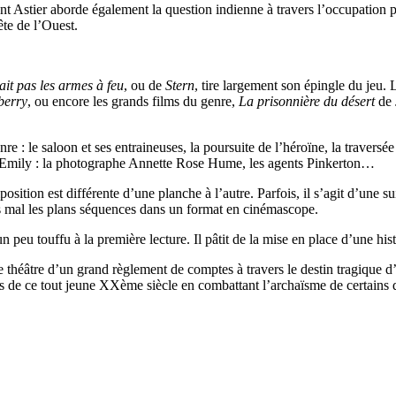
t Astier aborde également la question indienne à travers l’occupation p
te de l’Ouest.
it pas les armes à feu
, ou de
Stern
, tire largement son épingle du jeu.
berry
, ou encore les grands films du genre,
La prisonnière du désert
de 
: le saloon et ses entraineuses, la poursuite de l’héroïne, la traversée d
d’Emily : la photographe Annette Rose Hume, les agents Pinkerton…
tion est différente d’une planche à l’autre. Parfois, il s’agit d’une su
ns mal les plans séquences dans un format en cinémascope.
peu touffu à la première lecture. Il pâtit de la mise en place d’une his
 le théâtre d’un grand règlement de comptes à travers le destin tragiqu
s de ce tout jeune XXème siècle en combattant l’archaïsme de certains de