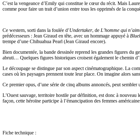
C’est la vengeance d’Emily qui constitue le cœur du récit. Mais Lauren
comme pour faire un trait d’union entre tous les opprimés de la conquê
Ce western, sorti dans la foulée d’
Undertaker
, de
L’homme qui n’aima
prédécesseurs : Jean Giraud en tête, avec un hommage appuyé à
Blue
trempe d’une Chihuahua Pearl (Jean Giraud encore).
Bien documentée, la bande dessinée reprend les grandes figures du genre 
abruti… Quelques figures historiques croisent également le chemin 
Le découpage se distingue par son aspect cinématographique. La composi
cases où les paysages prennent toute leur place. On imagine alors sa
Ce premier opus, d’une série de cinq albums annoncés, peut sembler un 
L’Ouest sauvage, territoire hostile par définition, est donc à nouveau
façon, cette héroïne participe à l’émancipation des femmes américaine
Fiche technique :