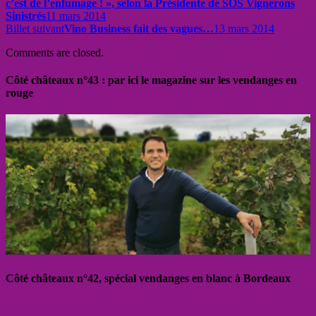
c’est de l’enfumage ! », selon la Présidente de SOS Vignerons
Sinistrés
11 mars 2014
Billet suivant
Vino Business fait des vagues…
13 mars 2014
Comments are closed.
Côté châteaux n°43 : par ici le magazine sur les vendanges en
rouge
Côté châteaux n°42, spécial vendanges en blanc à Bordeaux