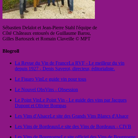
Sébastien Delalot et Jean-Pierre Stahl l'équipe de
Côté Châteaux entourés de Guillaume Barou,
Gilles Bartoszek et Romain Claveille © MPT
Blogroll
La Revue du Vin de France
La RVF - Le meilleur du vin
depuis 1927 - Denis Saverot, directeur, éditorialiste.
Le Figaro Vin
Le guide vin pour tous
Le Nouvel Obs
Vins - Obsession
Le Point Vin
Le Point Vin - Le guide des vins par Jacques
Dupont et Olivier Bompas
Les Vins d'Alsace
Le site des Grands Vins Blancs d'Alsace
Les Vins de Bordeaux
Le site des Vins de Bordeaux - CIVB
Les Vins de Bourgogne
Le site officiel des Vins de Bourgogne