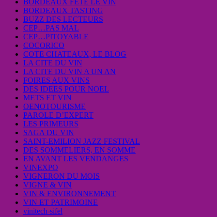
BORDEAUX FETE LE VIN
BORDEAUX TASTING
BUZZ DES LECTEURS
CEP…PAS MAL
CEP…PITOYABLE
COCORICO
COTE CHATEAUX, LE BLOG
LA CITE DU VIN
LA CITE DU VIN A UN AN
FOIRES AUX VINS
DES IDEES POUR NOEL
METS ET VIN
OENOTOURISME
PAROLE D’EXPERT
LES PRIMEURS
SAGA DU VIN
SAINT-EMILION JAZZ FESTIVAL
DES SOMMELIERS, EN SOMME
EN AVANT LES VENDANGES
VINEXPO
VIGNERON DU MOIS
VIGNE & VIN
VIN & ENVIRONNEMENT
VIN ET PATRIMOINE
vinitech-sifel