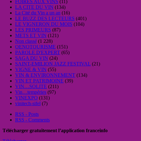
FOIRES AUX VINS
(11)
LA CITE DU VIN
(134)
La Cité du Vin a un an
(16)
LE BUZZ DES LECTEURS
(401)
LE VIGNERON DU MOIS
(104)
LES PRIMEURS
(87)
METS ET VIN
(121)
Non classé
(1 228)
OENOTOURISME
(151)
PAROLE D'EXPERT
(65)
SAGA DU VIN
(24)
SAINT-EMILION JAZZ FESTIVAL
(21)
VIGNE & VIN
(55)
VIN & ENVIRONNEMENT
(134)
VIN ET PATRIMOINE
(39)
VIN…SOLITE
(211)
Vin…tempéries
(97)
VINEXPO
(131)
vinitech-sifel
(7)
RSS - Posts
RSS - Comments
Télécharger gratuitement l’application franceinfo