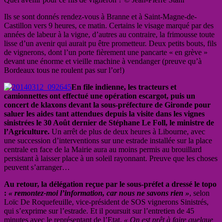
Ils se sont donnés rendez-vous à Branne et à Saint-Magne-de-
Castillon vers 9 heures, ce matin. Certains le visage marqué par des
années de labeur à la vigne, d’autres au contraire, la frimousse toute
lisse d’un avenir qui aurait pu être prometteur. Deux petits bouts, fils
de vignerons, dont l’un porte fièrement une pancarte « en grève »
devant une énorme et vieille machine à vendanger (preuve qu’à
Bordeaux tous ne roulent pas sur l’or!)
En file indienne, les tracteurs et
camionnettes ont effectué une opération escargot, puis un
concert de klaxons devant la sous-préfecture de Gironde pour
saluer les aides tant attendues depuis la visite dans les vignes
sinistrées le 30 Août dernier de Stéphane Le Foll, le ministre de
l’Agriculture.
Un arrêt de plus de deux heures à Libourne, avec
une succession d’interventions sur une estrade installée sur la place
centrale en face de la Mairie aura au moins permis au brouillard
persistant à laisser place à un soleil rayonnant. Preuve que les choses
peuvent s’arranger…
Au retour, la délégation reçue par le sous-préfet a dressé le topo
:
« remontez-moi l’information, car nous ne savons rien »
, selon
Loïc De Roquefeuille, vice-président de SOS vignerons Sinistrés,
qui s’exprime sur l’estrade. Et il poursuit sur l’entretien de 45
minutes avec le représentant de l’Etat.
« On est prêt à faire quelque