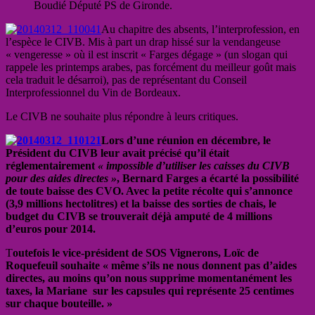
Boudié Député PS de Gironde.
Au chapitre des absents, l’interprofession, en
l’espèce le CIVB. Mis à part un drap hissé sur la vendangeuse
« vengeresse » où il est inscrit « Farges dégage » (un slogan qui
rappele les printemps arabes, pas forcément du meilleur goût mais
cela traduit le désarroi), pas de représentant du Conseil
Interprofessionnel du Vin de Bordeaux.
Le CIVB ne souhaite plus répondre à leurs critiques.
Lors d’une réunion en décembre, le
Président du CIVB leur avait précisé qu’il était
réglementairement
« impossible d’utiliser les caisses du CIVB
pour des aides directes »
, Bernard Farges a écarté la possibilité
de toute baisse des CVO. Avec la petite récolte qui s’annonce
(3,9 millions hectolitres) et la baisse des sorties de chais, le
budget du CIVB se trouverait déjà amputé de 4 millions
d’euros pour 2014.
T
outefois le vice-président de SOS Vignerons, Loïc de
Roquefeuil souhaite « même s’ils ne nous donnent pas d’aides
directes, au moins qu’on nous supprime momentanément les
taxes, la Mariane sur les capsules qui représente 25 centimes
sur chaque bouteille. »