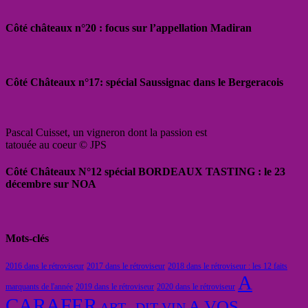
Côté châteaux n°20 : focus sur l’appellation Madiran
Côté Châteaux n°17: spécial Saussignac dans le Bergeracois
Pascal Cuisset, un vigneron dont la passion est
tatouée au coeur © JPS
Côté Châteaux N°12 spécial BORDEAUX TASTING : le 23
décembre sur NOA
Mots-clés
2016 dans le rétroviseur
2017 dans le rétroviseur
2018 dans le rétroviseur : les 12 faits
A
marquants de l'année
2019 dans le rétroviseur
2020 dans le rétroviseur
CARAFER
A VOS
ART...DIT VIN