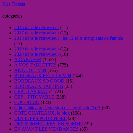
Mes Tweets
categories
2016 dans le rétroviseur
(11)
2017 dans le rétroviseur
(13)
2018 dans le rétroviseur : les 12 faits marquants de l'année
(13)
2019 dans le rétroviseur
(12)
2020 dans le rétroviseur
(10)
A CARAFER
(3 553)
A VOS TABLETTES
(775)
ART…DIT VIN
(165)
BORDEAUX FETE LE VIN
(144)
BORDEAUX SO GOOD
(15)
BORDEAUX TASTING
(33)
CEP…PAS MAL
(1 721)
CEP…PITOYABLE
(238)
COCORICO
(123)
Côté Châteaux, l'émission des terroirs de NoA
(60)
COTE CHATEAUX, le blog
(108)
DES IDEES POUR NOEL
(28)
DES SOMMELIERS, EN SOMME
(32)
EN AVANT LES VENDANGES
(85)