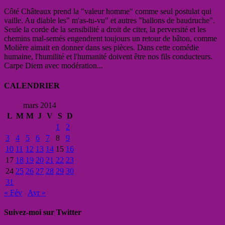
Côté Châteaux prend la "valeur homme" comme seul postulat qui
vaille. Au diable les" m'as-tu-vu" et autres "ballons de baudruche".
Seule la corde de la sensibilité a droit de citer, la perversité et les
chemins mal-semés engendrent toujours un retour de bâton, comme
Molière aimait en donner dans ses pièces. Dans cette comédie
humaine, l'humilité et l'humanité doivent être nos fils conducteurs.
Carpe Diem avec modération...
CALENDRIER
mars 2014
L
M
M
J
V
S
D
1
2
3
4
5
6
7
8
9
10
11
12
13
14
15
16
17
18
19
20
21
22
23
24
25
26
27
28
29
30
31
« Fév
Avr »
Suivez-moi sur Twitter