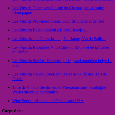
Les Vins de Champagne
Le site du Champagne - Comité
Champagne
Les Vins de Provence
Comme un air de cigales et de rosé
Les Vins du Beaujolais
Qui a le plus Beaujeu...
Les Vins du Jura
Côtes du Jura, Vin Jaune, Vin de Paille...
Les Vins du Rhône
Les Vins Côtes du Rhône et de la Vallée
du Rhône
Les Vins du Soir
Les Vins vus par le grand quotidien belge Le
Soir
Les Vins du Val de Loire
Les Vins de la Vallée des Rois de
France
Terre de Vins
Le site du vin, de l'oenotourisme - Rodolphe
Wartel directeur, éditorialiste.
Wine Spectator
La revue référence aux USA
Carpe diem