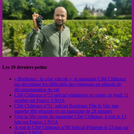
Les 10 derniers potins
« Bordeaux : la crise viticole », le magazine Côté Châteaux
qui décortique les difficultés des vignerons en période de
déconsommation de vin
Côté Châteaux n°53 spécial vendanges en rouge, ce jeudi 31
octobre sur France 3 NOA
Côté Châteaux n°51, spécial Bordeaux Fête le Vin: une
superbe fête résumée en un magazine de 28 minutes
Vive la 50e cuvée du magazine Côté Châteaux, à voir le 13
juin sur France 3 NOA
A voir le Côté Châteaux n°49 Spécial Primeurs le 23 mai sur
France 3 NOA