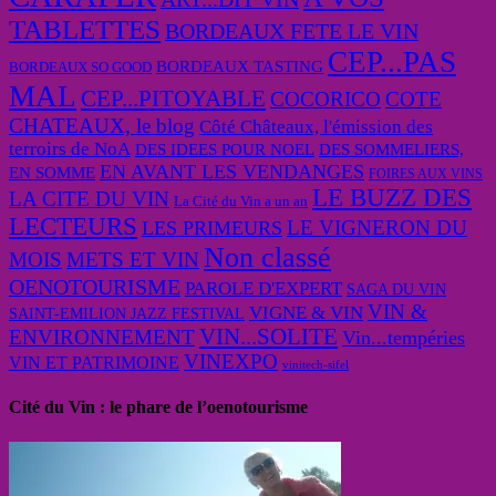
TABLETTES
BORDEAUX FETE LE VIN
CEP...PAS
BORDEAUX TASTING
BORDEAUX SO GOOD
MAL
CEP...PITOYABLE
COCORICO
COTE
CHATEAUX, le blog
Côté Châteaux, l'émission des
terroirs de NoA
DES IDEES POUR NOEL
DES SOMMELIERS,
EN AVANT LES VENDANGES
EN SOMME
FOIRES AUX VINS
LE BUZZ DES
LA CITE DU VIN
La Cité du Vin a un an
LECTEURS
LE VIGNERON DU
LES PRIMEURS
Non classé
MOIS
METS ET VIN
OENOTOURISME
PAROLE D'EXPERT
SAGA DU VIN
VIN &
VIGNE & VIN
SAINT-EMILION JAZZ FESTIVAL
VIN...SOLITE
ENVIRONNEMENT
Vin...tempéries
VINEXPO
VIN ET PATRIMOINE
vinitech-sifel
Cité du Vin : le phare de l’oenotourisme