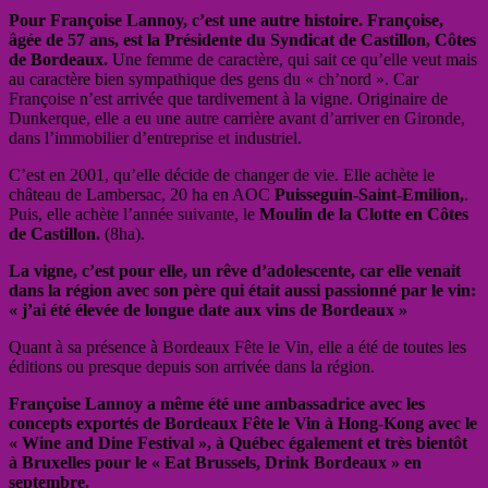
Pour Françoise Lannoy, c’est une autre histoire. Françoise,
âgée de 57 ans, est la Présidente du Syndicat de Castillon, Côtes
de Bordeaux.
Une femme de caractère, qui sait ce qu’elle veut mais
au caractère bien sympathique des gens du « ch’nord ». Car
Françoise n’est arrivée que tardivement à la vigne. Originaire de
Dunkerque, elle a eu une autre carrière avant d’arriver en Gironde,
dans l’immobilier d’entreprise et industriel.
C’est en 2001, qu’elle décide de changer de vie. Elle achète le
château de Lambersac, 20 ha en AOC
Puisseguin-Saint-Emilion,
.
Puis, elle achète l’année suivante, le
Moulin de la Clotte en Côtes
de Castillon.
(8ha).
La vigne, c’est pour elle, un rêve d’adolescente, car elle venait
dans la région avec son père qui était aussi passionné par le vin:
« j’ai été élevée de longue date aux vins de Bordeaux »
Quant à sa présence à Bordeaux Fête le Vin, elle a été de toutes les
éditions ou presque depuis son arrivée dans la région.
Françoise Lannoy a même été une ambassadrice avec les
concepts exportés de Bordeaux Fête le Vin à Hong-Kong avec le
« Wine and Dine Festival », à Québec également et très bientôt
à Bruxelles pour le « Eat Brussels, Drink Bordeaux » en
septembre.