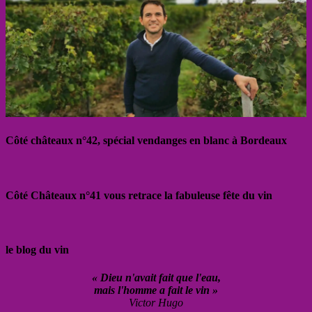
Côté châteaux n°42, spécial vendanges en blanc à Bordeaux
Côté Châteaux n°41 vous retrace la fabuleuse fête du vin
le blog du vin
« Dieu n'avait fait que l'eau,
mais l'homme a fait le vin »
Victor Hugo