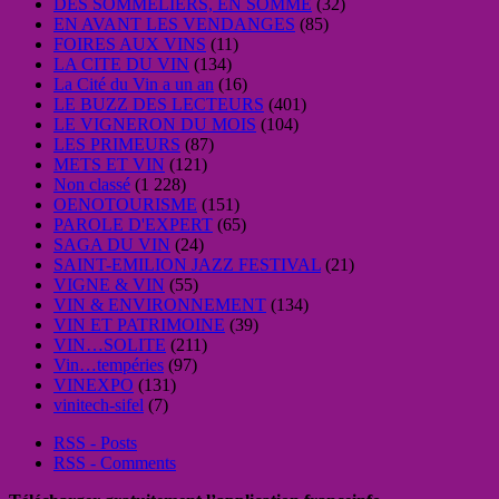
DES SOMMELIERS, EN SOMME
(32)
EN AVANT LES VENDANGES
(85)
FOIRES AUX VINS
(11)
LA CITE DU VIN
(134)
La Cité du Vin a un an
(16)
LE BUZZ DES LECTEURS
(401)
LE VIGNERON DU MOIS
(104)
LES PRIMEURS
(87)
METS ET VIN
(121)
Non classé
(1 228)
OENOTOURISME
(151)
PAROLE D'EXPERT
(65)
SAGA DU VIN
(24)
SAINT-EMILION JAZZ FESTIVAL
(21)
VIGNE & VIN
(55)
VIN & ENVIRONNEMENT
(134)
VIN ET PATRIMOINE
(39)
VIN…SOLITE
(211)
Vin…tempéries
(97)
VINEXPO
(131)
vinitech-sifel
(7)
RSS - Posts
RSS - Comments