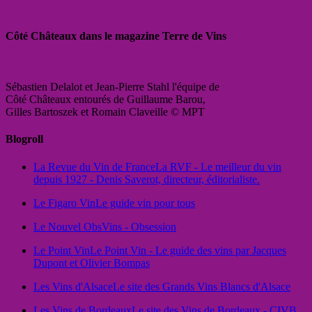
Côté Châteaux dans le magazine Terre de Vins
Sébastien Delalot et Jean-Pierre Stahl l'équipe de
Côté Châteaux entourés de Guillaume Barou,
Gilles Bartoszek et Romain Claveille © MPT
Blogroll
La Revue du Vin de France
La RVF - Le meilleur du vin
depuis 1927 - Denis Saverot, directeur, éditorialiste.
Le Figaro Vin
Le guide vin pour tous
Le Nouvel Obs
Vins - Obsession
Le Point Vin
Le Point Vin - Le guide des vins par Jacques
Dupont et Olivier Bompas
Les Vins d'Alsace
Le site des Grands Vins Blancs d'Alsace
Les Vins de Bordeaux
Le site des Vins de Bordeaux - CIVB