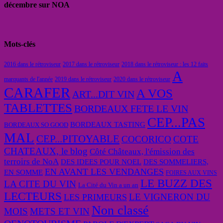
décembre sur NOA
Mots-clés
2016 dans le rétroviseur
2017 dans le rétroviseur
2018 dans le rétroviseur : les 12 faits
A
marquants de l'année
2019 dans le rétroviseur
2020 dans le rétroviseur
CARAFER
A VOS
ART...DIT VIN
TABLETTES
BORDEAUX FETE LE VIN
CEP...PAS
BORDEAUX TASTING
BORDEAUX SO GOOD
MAL
CEP...PITOYABLE
COCORICO
COTE
CHATEAUX, le blog
Côté Châteaux, l'émission des
terroirs de NoA
DES IDEES POUR NOEL
DES SOMMELIERS,
EN AVANT LES VENDANGES
EN SOMME
FOIRES AUX VINS
LE BUZZ DES
LA CITE DU VIN
La Cité du Vin a un an
LECTEURS
LE VIGNERON DU
LES PRIMEURS
Non classé
MOIS
METS ET VIN