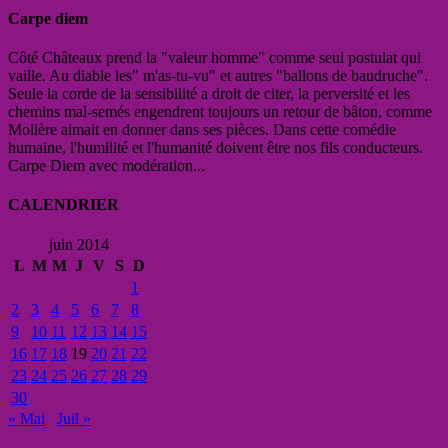
Carpe diem
Côté Châteaux prend la "valeur homme" comme seul postulat qui
vaille. Au diable les" m'as-tu-vu" et autres "ballons de baudruche".
Seule la corde de la sensibilité a droit de citer, la perversité et les
chemins mal-semés engendrent toujours un retour de bâton, comme
Molière aimait en donner dans ses pièces. Dans cette comédie
humaine, l'humilité et l'humanité doivent être nos fils conducteurs.
Carpe Diem avec modération...
CALENDRIER
juin 2014
L
M
M
J
V
S
D
1
2
3
4
5
6
7
8
9
10
11
12
13
14
15
16
17
18
19
20
21
22
23
24
25
26
27
28
29
30
« Mai
Juil »