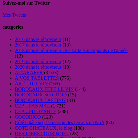
Suivez-moi sur Twitter
Mes Tweets
categories
2016 dans le rétroviseur
(11)
2017 dans le rétroviseur
(13)
2018 dans le rétroviseur : les 12 faits marquants de l'année
(13)
2019 dans le rétroviseur
(12)
2020 dans le rétroviseur
(10)
A CARAFER
(3 553)
A VOS TABLETTES
(775)
ART…DIT VIN
(165)
BORDEAUX FETE LE VIN
(144)
BORDEAUX SO GOOD
(15)
BORDEAUX TASTING
(33)
CEP…PAS MAL
(1 721)
CEP…PITOYABLE
(238)
COCORICO
(123)
Côté Châteaux, l'émission des terroirs de NoA
(60)
COTE CHATEAUX, le blog
(108)
DES IDEES POUR NOEL
(28)