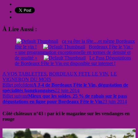
À Lire Aussi :
ça va être la fête…et même Bordeaux
fête le vin !
Bordeaux Fête le Vin :
« une programmation exceptionnelle en termes de densité et
de qualité »
Le Pass Dégustations
de Bordeaux Fête le Vin est disponible sur internet !
A VOS TABLETTES
,
BORDEAUX FETE LE VIN
,
LE
VIGNERON DU MOIS
Billet précédent
A J-4 de Bordeaux Fête le Vin, dégustation de
spécialités hongkongaises
22 juin 2014
Billet suivant
Mieux que les soldes, 25 % de rabais sur le pass
dégustations en ligne pour Bordeaux Fête le Vin
23 juin 2014
Côté châteaux n°43 : par ici le magazine sur les vendanges en
rouge