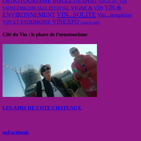
OENOTOURISME
PAROLE D'EXPERT
SAGA DU VIN
VIN &
VIGNE & VIN
SAINT-EMILION JAZZ FESTIVAL
VIN...SOLITE
ENVIRONNEMENT
Vin...tempéries
VINEXPO
VIN ET PATRIMOINE
vinitech-sifel
Cité du Vin : le phare de l’oenotourisme
LES AMIS DE COTE CHATEAUX
onFacebook