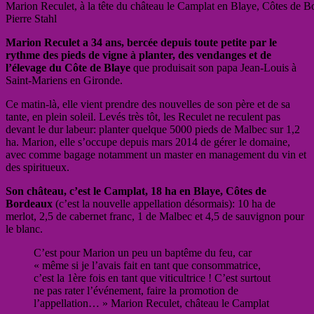
Marion Reculet, à la tête du château le Camplat en Blaye, Côtes de 
Pierre Stahl
Marion Reculet a 34 ans, bercée depuis toute petite par le
rythme des pieds de vigne à planter, des vendanges et de
l’élevage du Côte de Blaye
que produisait son papa Jean-Louis à
Saint-Mariens en Gironde.
Ce matin-là, elle vient prendre des nouvelles de son père et de sa
tante, en plein soleil. Levés très tôt, les Reculet ne reculent pas
devant le dur labeur: planter quelque 5000 pieds de Malbec sur 1,2
ha. Marion, elle s’occupe depuis mars 2014 de gérer le domaine,
avec comme bagage notamment un master en management du vin et
des spiritueux.
Son château, c’est le Camplat, 18 ha en Blaye, Côtes de
Bordeaux
(c’est la nouvelle appellation désormais): 10 ha de
merlot, 2,5 de cabernet franc, 1 de Malbec et 4,5 de sauvignon pour
le blanc.
C’est pour Marion un peu un baptême du feu, car
« même si je l’avais fait en tant que consommatrice,
c’est la 1ère fois en tant que viticultrice ! C’est surtout
ne pas rater l’événement, faire la promotion de
l’appellation… » Marion Reculet, château le Camplat