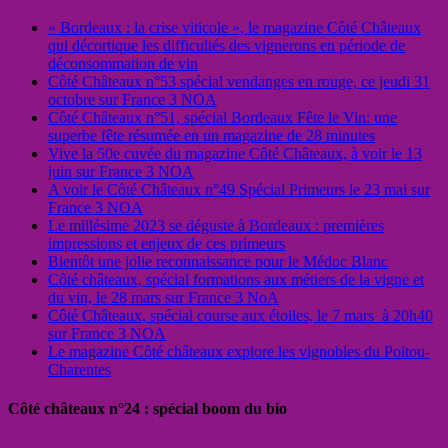
« Bordeaux : la crise viticole », le magazine Côté Châteaux
qui décortique les difficultés des vignerons en période de
déconsommation de vin
Côté Châteaux n°53 spécial vendanges en rouge, ce jeudi 31
octobre sur France 3 NOA
Côté Châteaux n°51, spécial Bordeaux Fête le Vin: une
superbe fête résumée en un magazine de 28 minutes
Vive la 50e cuvée du magazine Côté Châteaux, à voir le 13
juin sur France 3 NOA
A voir le Côté Châteaux n°49 Spécial Primeurs le 23 mai sur
France 3 NOA
Le millésime 2023 se déguste à Bordeaux : premières
impressions et enjeux de ces primeurs
Bientôt une jolie reconnaissance pour le Médoc Blanc
Côté châteaux, spécial formations aux métiers de la vigne et
du vin, le 28 mars sur France 3 NoA
Côté Châteaux, spécial course aux étoiles, le 7 mars à 20h40
sur France 3 NOA
Le magazine Côté châteaux explore les vignobles du Poitou-
Charentes
Côté châteaux n°24 : spécial boom du bio