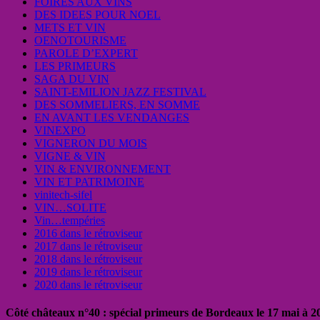
FOIRES AUX VINS
DES IDEES POUR NOEL
METS ET VIN
OENOTOURISME
PAROLE D’EXPERT
LES PRIMEURS
SAGA DU VIN
SAINT-EMILION JAZZ FESTIVAL
DES SOMMELIERS, EN SOMME
EN AVANT LES VENDANGES
VINEXPO
VIGNERON DU MOIS
VIGNE & VIN
VIN & ENVIRONNEMENT
VIN ET PATRIMOINE
vinitech-sifel
VIN…SOLITE
Vin…tempéries
2016 dans le rétroviseur
2017 dans le rétroviseur
2018 dans le rétroviseur
2019 dans le rétroviseur
2020 dans le rétroviseur
Côté châteaux n°40 : spécial primeurs de Bordeaux le 17 mai à 