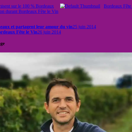
 misent sur le 100 % Bordeaux
Bordeaux Fête 
on durant Bordeaux Fête le Vin
rdeaux et partagent leur amour du vin
25 juin 2014
ordeaux Fête le Vin
26 juin 2014
uge