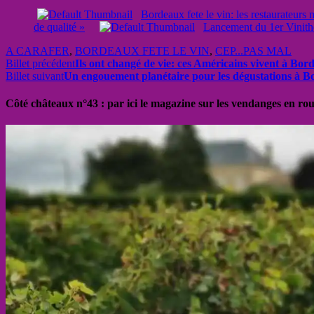
Bordeaux fete le vin: les restaurateurs
de qualité »
Lancement du 1er Vinith
A CARAFER
,
BORDEAUX FETE LE VIN
,
CEP...PAS MAL
Billet précédent
Ils ont changé de vie: ces Américains vivent à Bo
Billet suivant
Un engouement planétaire pour les dégustations à B
Côté châteaux n°43 : par ici le magazine sur les vendanges en ro