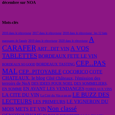
décembre sur NOA
Mots-clés
2016 dans le rétroviseur
2017 dans le rétroviseur
2018 dans le rétroviseur : les 12 faits
A
marquants de l'année
2019 dans le rétroviseur
2020 dans le rétroviseur
CARAFER
A VOS
ART...DIT VIN
TABLETTES
BORDEAUX FETE LE VIN
CEP...PAS
BORDEAUX TASTING
BORDEAUX SO GOOD
MAL
CEP...PITOYABLE
COCORICO
COTE
CHATEAUX, le blog
Côté Châteaux, l'émission des
terroirs de NoA
DES IDEES POUR NOEL
DES SOMMELIERS,
EN AVANT LES VENDANGES
EN SOMME
FOIRES AUX VINS
LE BUZZ DES
LA CITE DU VIN
La Cité du Vin a un an
LECTEURS
LE VIGNERON DU
LES PRIMEURS
Non classé
MOIS
METS ET VIN