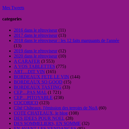
Mes Tweets
categories
2016 dans le rétroviseur
(11)
2017 dans le rétroviseur
(13)
2018 dans le rétroviseur : les 12 faits marquants de l'année
(13)
2019 dans le rétroviseur
(12)
2020 dans le rétroviseur
(10)
A CARAFER
(3 553)
A VOS TABLETTES
(775)
ART…DIT VIN
(165)
BORDEAUX FETE LE VIN
(144)
BORDEAUX SO GOOD
(15)
BORDEAUX TASTING
(33)
CEP…PAS MAL
(1 721)
CEP…PITOYABLE
(238)
COCORICO
(123)
Côté Châteaux, l'émission des terroirs de NoA
(60)
COTE CHATEAUX, le blog
(108)
DES IDEES POUR NOEL
(28)
DES SOMMELIERS, EN SOMME
(32)
EN AVANT LES VENDANGES
(85)