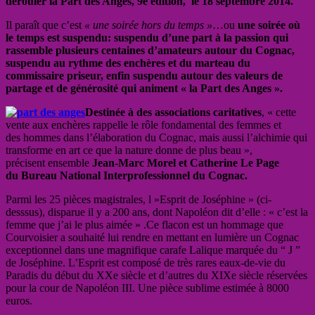
dérouler la Part des Anges, 9e édition, le 18 septembre 2014.
Il paraît que c’est
« une soirée hors du temps »
…ou
une soirée où
le temps est suspendu: suspendu d’une part à la passion qui
rassemble plusieurs centaines d’amateurs autour du Cognac,
suspendu au rythme des enchères et du marteau du
commissaire priseur, enfin suspendu autour des valeurs de
partage et de générosité qui animent « la Part des Anges ».
Destinée à des associations caritatives
, « cette
vente aux enchères rappelle le rôle fondamental des femmes et
des hommes dans l’élaboration du Cognac, mais aussi l’alchimie qui
transforme en art ce que la nature donne de plus beau »,
précisent ensemble
Jean-Marc Morel et Catherine Le Page
du Bureau National Interprofessionnel du Cognac.
Parmi les 25 pièces magistrales, l »Esprit de Joséphine » (ci-
desssus), disparue il y a 200 ans, dont Napoléon dit d’elle : « c’est la
femme que j’ai le plus aimée » .Ce flacon est un hommage que
Courvoisier a souhaité lui rendre en mettant en lumière un Cognac
exceptionnel dans une magnifique carafe Lalique marquée du “ J ”
de Joséphine. L’Esprit est composé de très rares eaux-de-vie du
Paradis du début du XXe siècle et d’autres du XIXe siècle réservées
pour la cour de Napoléon III. Une pièce sublime estimée à 8000
euros.