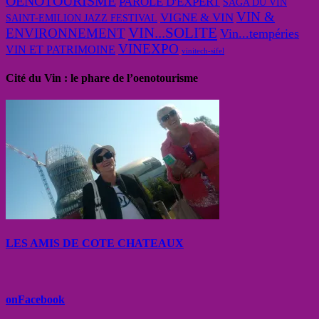
OENOTOURISME
PAROLE D'EXPERT
SAGA DU VIN
VIN &
VIGNE & VIN
SAINT-EMILION JAZZ FESTIVAL
VIN...SOLITE
ENVIRONNEMENT
Vin...tempéries
VINEXPO
VIN ET PATRIMOINE
vinitech-sifel
Cité du Vin : le phare de l’oenotourisme
LES AMIS DE COTE CHATEAUX
onFacebook