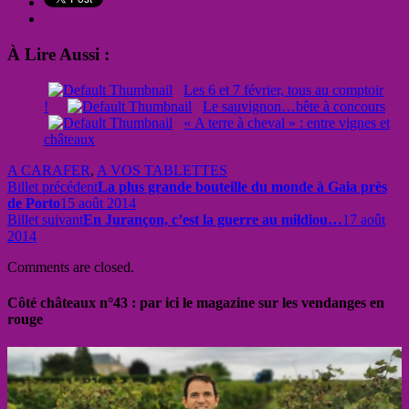
À Lire Aussi :
Les 6 et 7 février, tous au comptoir
!
Le sauvignon…bête à concours
« A terre à cheval » : entre vignes et
châteaux
A CARAFER
,
A VOS TABLETTES
Billet précédent
La plus grande bouteille du monde à Gaia près
de Porto
15 août 2014
Billet suivant
En Jurançon, c’est la guerre au mildiou…
17 août
2014
Comments are closed.
Côté châteaux n°43 : par ici le magazine sur les vendanges en
rouge