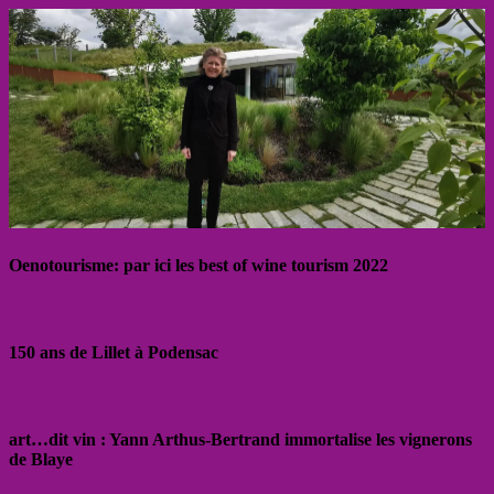
Oenotourisme: par ici les best of wine tourism 2022
150 ans de Lillet à Podensac
art…dit vin : Yann Arthus-Bertrand immortalise les vignerons
de Blaye