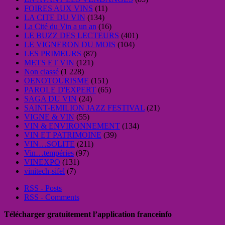
FOIRES AUX VINS
(11)
LA CITE DU VIN
(134)
La Cité du Vin a un an
(16)
LE BUZZ DES LECTEURS
(401)
LE VIGNERON DU MOIS
(104)
LES PRIMEURS
(87)
METS ET VIN
(121)
Non classé
(1 228)
OENOTOURISME
(151)
PAROLE D'EXPERT
(65)
SAGA DU VIN
(24)
SAINT-EMILION JAZZ FESTIVAL
(21)
VIGNE & VIN
(55)
VIN & ENVIRONNEMENT
(134)
VIN ET PATRIMOINE
(39)
VIN…SOLITE
(211)
Vin…tempéries
(97)
VINEXPO
(131)
vinitech-sifel
(7)
RSS - Posts
RSS - Comments
Télécharger gratuitement l’application franceinfo