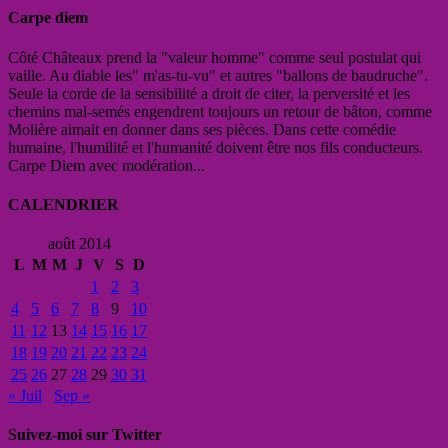
Carpe diem
Côté Châteaux prend la "valeur homme" comme seul postulat qui
vaille. Au diable les" m'as-tu-vu" et autres "ballons de baudruche".
Seule la corde de la sensibilité a droit de citer, la perversité et les
chemins mal-semés engendrent toujours un retour de bâton, comme
Molière aimait en donner dans ses pièces. Dans cette comédie
humaine, l'humilité et l'humanité doivent être nos fils conducteurs.
Carpe Diem avec modération...
CALENDRIER
août 2014
L
M
M
J
V
S
D
1
2
3
4
5
6
7
8
9
10
11
12
13
14
15
16
17
18
19
20
21
22
23
24
25
26
27
28
29
30
31
« Juil
Sep »
Suivez-moi sur Twitter