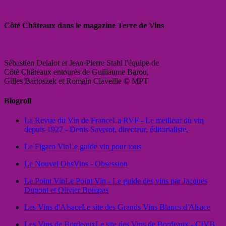
Côté Châteaux dans le magazine Terre de Vins
Sébastien Delalot et Jean-Pierre Stahl l'équipe de
Côté Châteaux entourés de Guillaume Barou,
Gilles Bartoszek et Romain Claveille © MPT
Blogroll
La Revue du Vin de France
La RVF - Le meilleur du vin
depuis 1927 - Denis Saverot, directeur, éditorialiste.
Le Figaro Vin
Le guide vin pour tous
Le Nouvel Obs
Vins - Obsession
Le Point Vin
Le Point Vin - Le guide des vins par Jacques
Dupont et Olivier Bompas
Les Vins d'Alsace
Le site des Grands Vins Blancs d'Alsace
Les Vins de Bordeaux
Le site des Vins de Bordeaux - CIVB