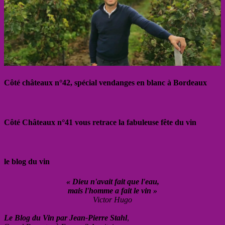
Côté châteaux n°42, spécial vendanges en blanc à Bordeaux
Côté Châteaux n°41 vous retrace la fabuleuse fête du vin
le blog du vin
« Dieu n'avait fait que l'eau,
mais l'homme a fait le vin »
Victor Hugo
Le Blog du Vin par Jean-Pierre Stahl
,