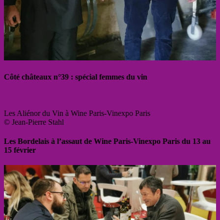
Côté châteaux n°39 : spécial femmes du vin
Les Aliénor du Vin à Wine Paris-Vinexpo Paris
© Jean-Pierre Stahl
Les Bordelais à l’assaut de Wine Paris-Vinexpo Paris du 13 au
15 février