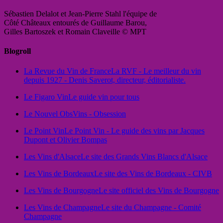
Sébastien Delalot et Jean-Pierre Stahl l'équipe de
Côté Châteaux entourés de Guillaume Barou,
Gilles Bartoszek et Romain Claveille © MPT
Blogroll
La Revue du Vin de France
La RVF - Le meilleur du vin
depuis 1927 - Denis Saverot, directeur, éditorialiste.
Le Figaro Vin
Le guide vin pour tous
Le Nouvel Obs
Vins - Obsession
Le Point Vin
Le Point Vin - Le guide des vins par Jacques
Dupont et Olivier Bompas
Les Vins d'Alsace
Le site des Grands Vins Blancs d'Alsace
Les Vins de Bordeaux
Le site des Vins de Bordeaux - CIVB
Les Vins de Bourgogne
Le site officiel des Vins de Bourgogne
Les Vins de Champagne
Le site du Champagne - Comité
Champagne