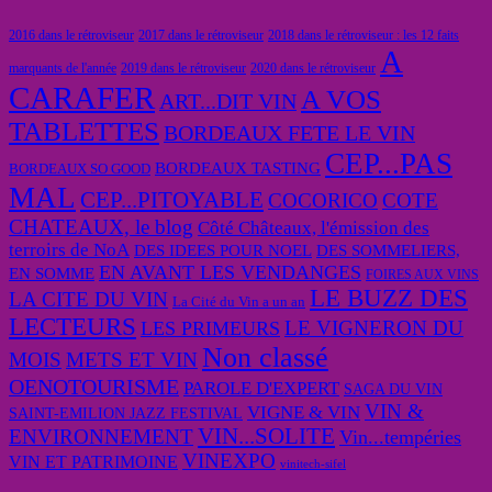
2016 dans le rétroviseur
2017 dans le rétroviseur
2018 dans le rétroviseur : les 12 faits
A
marquants de l'année
2019 dans le rétroviseur
2020 dans le rétroviseur
CARAFER
A VOS
ART...DIT VIN
TABLETTES
BORDEAUX FETE LE VIN
CEP...PAS
BORDEAUX TASTING
BORDEAUX SO GOOD
MAL
CEP...PITOYABLE
COCORICO
COTE
CHATEAUX, le blog
Côté Châteaux, l'émission des
terroirs de NoA
DES IDEES POUR NOEL
DES SOMMELIERS,
EN AVANT LES VENDANGES
EN SOMME
FOIRES AUX VINS
LE BUZZ DES
LA CITE DU VIN
La Cité du Vin a un an
LECTEURS
LE VIGNERON DU
LES PRIMEURS
Non classé
MOIS
METS ET VIN
OENOTOURISME
PAROLE D'EXPERT
SAGA DU VIN
VIN &
VIGNE & VIN
SAINT-EMILION JAZZ FESTIVAL
VIN...SOLITE
ENVIRONNEMENT
Vin...tempéries
VINEXPO
VIN ET PATRIMOINE
vinitech-sifel