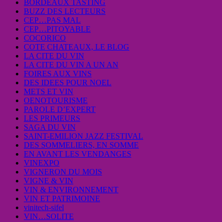
BORDEAUX TASTING
BUZZ DES LECTEURS
CEP…PAS MAL
CEP…PITOYABLE
COCORICO
COTE CHATEAUX, LE BLOG
LA CITE DU VIN
LA CITE DU VIN A UN AN
FOIRES AUX VINS
DES IDEES POUR NOEL
METS ET VIN
OENOTOURISME
PAROLE D’EXPERT
LES PRIMEURS
SAGA DU VIN
SAINT-EMILION JAZZ FESTIVAL
DES SOMMELIERS, EN SOMME
EN AVANT LES VENDANGES
VINEXPO
VIGNERON DU MOIS
VIGNE & VIN
VIN & ENVIRONNEMENT
VIN ET PATRIMOINE
vinitech-sifel
VIN…SOLITE