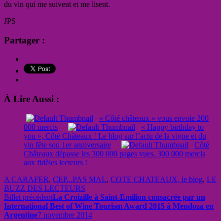
du vin qui me suivent et me lisent.
JPS
Partager :
À Lire Aussi :
« Côté châteaux » vous envoie 200
000 mercis
« Happy birthday to
you », Côté Châteaux ! Le blog sur l’actu de la vigne et du
vin fête son 1er anniversaire
Côté
Châteaux dépasse les 300 000 pages vues. 300 000 mercis
aux fidèles lecteurs !
A CARAFER
,
CEP...PAS MAL
,
COTE CHATEAUX, le blog
,
LE
BUZZ DES LECTEURS
Billet précédent
La Croizille à Saint-Emilion consacrée par un
International Best of Wine Tourism Award 2015 à Mendoza en
Argentine
7 novembre 2014