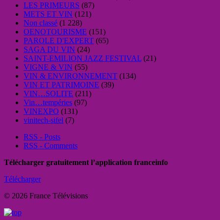
LES PRIMEURS
(87)
METS ET VIN
(121)
Non classé
(1 228)
OENOTOURISME
(151)
PAROLE D'EXPERT
(65)
SAGA DU VIN
(24)
SAINT-EMILION JAZZ FESTIVAL
(21)
VIGNE & VIN
(55)
VIN & ENVIRONNEMENT
(134)
VIN ET PATRIMOINE
(39)
VIN…SOLITE
(211)
Vin…tempéries
(97)
VINEXPO
(131)
vinitech-sifel
(7)
RSS - Posts
RSS - Comments
Télécharger gratuitement l’application franceinfo
Télécharger
© 2026 France Télévisions