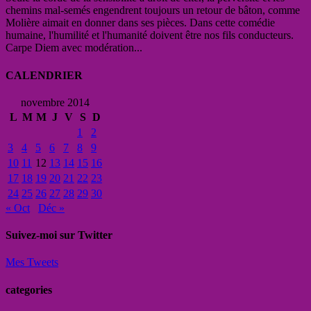
chemins mal-semés engendrent toujours un retour de bâton, comme
Molière aimait en donner dans ses pièces. Dans cette comédie
humaine, l'humilité et l'humanité doivent être nos fils conducteurs.
Carpe Diem avec modération...
CALENDRIER
novembre 2014
L
M
M
J
V
S
D
1
2
3
4
5
6
7
8
9
10
11
12
13
14
15
16
17
18
19
20
21
22
23
24
25
26
27
28
29
30
« Oct
Déc »
Suivez-moi sur Twitter
Mes Tweets
categories