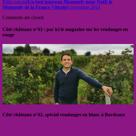
Billet suivant
Un tout nouveau Monopoly pour Noël: le
Monopoly de la France Viticole
8 novembre 2014
Comments are closed.
Côté châteaux n°43 : par ici le magazine sur les vendanges en
rouge
Côté châteaux n°42, spécial vendanges en blanc à Bordeaux