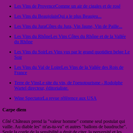
Les Vins de Provence
Comme un air de cigales et de rosé
Les Vins du Beaujolais
Qui a le plus Beaujeu...
Les Vins du Jura
Côtes du Jura, Vin Jaune, Vin de Paille...
Les Vins du Rhône
Les Vins Côtes du Rhône et de la Vallée
du Rhône
Les Vins du Soir
Les Vins vus par le grand quotidien belge Le
Soir
Les Vins du Val de Loire
Les Vins de la Vallée des Rois de
France
Terre de Vins
Le site du vin, de l'oenotourisme - Rodolphe
Wartel directeur, éditorialiste.
Wine Spectator
La revue référence aux USA
Carpe diem
Côté Châteaux prend la "valeur homme" comme seul postulat qui
vaille. Au diable les" m'as-tu-vu" et autres "ballons de baudruche".
Seule la corde de la sensibilité a droit de citer, la perversité et les