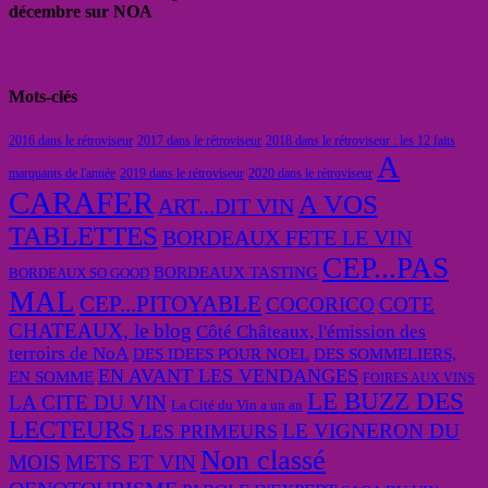
décembre sur NOA
Mots-clés
2016 dans le rétroviseur
2017 dans le rétroviseur
2018 dans le rétroviseur : les 12 faits
A
marquants de l'année
2019 dans le rétroviseur
2020 dans le rétroviseur
CARAFER
A VOS
ART...DIT VIN
TABLETTES
BORDEAUX FETE LE VIN
CEP...PAS
BORDEAUX TASTING
BORDEAUX SO GOOD
MAL
CEP...PITOYABLE
COCORICO
COTE
CHATEAUX, le blog
Côté Châteaux, l'émission des
terroirs de NoA
DES IDEES POUR NOEL
DES SOMMELIERS,
EN AVANT LES VENDANGES
EN SOMME
FOIRES AUX VINS
LE BUZZ DES
LA CITE DU VIN
La Cité du Vin a un an
LECTEURS
LE VIGNERON DU
LES PRIMEURS
Non classé
MOIS
METS ET VIN