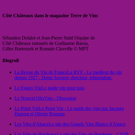
Côté Châteaux dans le magazine Terre de Vins
Sébastien Delalot et Jean-Pierre Stahl l'équipe de
Côté Châteaux entourés de Guillaume Barou,
Gilles Bartoszek et Romain Claveille © MPT
Blogroll
La Revue du Vin de France
La RVF - Le meilleur du vin
depuis 1927 - Denis Saverot, directeur, éditorialiste.
Le Figaro Vin
Le guide vin pour tous
Le Nouvel Obs
Vins - Obsession
Le Point Vin
Le Point Vin - Le guide des vins par Jacques
Dupont et Olivier Bompas
Les Vins d'Alsace
Le site des Grands Vins Blancs d'Alsace
Les Vins de Bordeaux
Le site des Vins de Bordeaux - CIVB