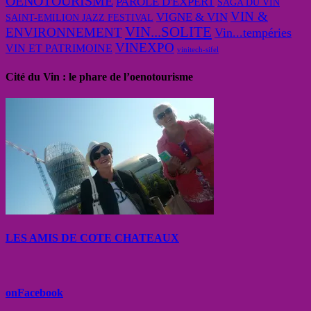
OENOTOURISME
PAROLE D'EXPERT
SAGA DU VIN
VIN &
VIGNE & VIN
SAINT-EMILION JAZZ FESTIVAL
VIN...SOLITE
ENVIRONNEMENT
Vin...tempéries
VINEXPO
VIN ET PATRIMOINE
vinitech-sifel
Cité du Vin : le phare de l’oenotourisme
LES AMIS DE COTE CHATEAUX
onFacebook