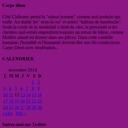
Carpe diem
Côté Châteaux prend la "valeur homme" comme seul postulat qui
vaille. Au diable les" m'as-tu-vu" et autres "ballons de baudruche".
Seule la corde de la sensibilité a droit de citer, la perversité et les
chemins mal-semés engendrent toujours un retour de bâton, comme
Molière aimait en donner dans ses pièces. Dans cette comédie
humaine, l'humilité et l'humanité doivent être nos fils conducteurs.
Carpe Diem avec modération...
CALENDRIER
novembre 2014
L
M
M
J
V
S
D
1
2
3
4
5
6
7
8
9
10
11
12
13
14
15
16
17
18
19
20
21
22
23
24
25
26
27
28
29
30
« Oct
Déc »
Suivez-moi sur Twitter