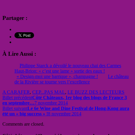
Partager :
À Lire Aussi :
Philippe Starck a dévoilé le nouveau chai des Carmes
Haut-Brion: « c’est une lame » sortie des eaux !
« Design-moi une barrique », champagne !
Le château
de la Rivière se tourne vers l’excellence
A CARAFER
,
CEP...PAS MAL
,
LE BUZZ DES LECTEURS
Billet précédent
Côté Châteaux, 1er blog des blogs de France 3
en septembre…
7 novembre 2014
Billet suivant
Le 6e Wine and Dine Festival de Hong-Kong aura
été un « big success » !
8 novembre 2014
Comments are closed.