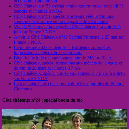
déconsommation de vin
Côté Châteaux n°53 spécial vendanges en rouge, ce jeudi 31
octobre sur France 3 NOA
Côté Châteaux n°51, spécial Bordeaux Fête le Vin: une
superbe fête résumée en un magazine de 28 minutes
Vive la 50e cuvée du magazine Côté Châteaux, à voir le 13
juin sur France 3 NOA
A voir le Côté Châteaux n°49 Spécial Primeurs le 23 mai sur
France 3 NOA
Le millésime 2023 se déguste à Bordeaux : premières
impressions et enjeux de ces primeurs
Bientôt une jolie reconnaissance pour le Médoc Blanc
Côté châteaux, spécial formations aux métiers de la vigne et
du vin, le 28 mars sur France 3 NoA
Côté Châteaux, spécial course aux étoiles, le 7 mars à 20h40
sur France 3 NOA
Le magazine Côté châteaux explore les vignobles du Poitou-
Charentes
Côté châteaux n°24 : spécial boom du bio