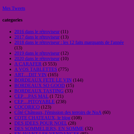
Mes Tweets
categories
2016 dans le rétroviseur
(11)
2017 dans le rétroviseur
(13)
2018 dans le rétroviseur : les 12 faits marquants de l'année
(13)
2019 dans le rétroviseur
(12)
2020 dans le rétroviseur
(10)
A CARAFER
(3 553)
A VOS TABLETTES
(775)
ART…DIT VIN
(165)
BORDEAUX FETE LE VIN
(144)
BORDEAUX SO GOOD
(15)
BORDEAUX TASTING
(33)
CEP…PAS MAL
(1 721)
CEP…PITOYABLE
(238)
COCORICO
(123)
Côté Châteaux, l'émission des terroirs de NoA
(60)
COTE CHATEAUX, le blog
(108)
DES IDEES POUR NOEL
(28)
DES SOMMELIERS, EN SOMME
(32)
EN AVANT LES VENDANGES
(85)