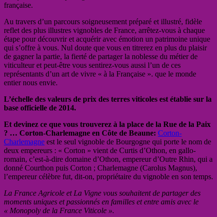
française.
Au travers d’un parcours soigneusement préparé et illustré, fidèle
reflet des plus illustres vignobles de France, arrêtez-vous à chaque
étape pour découvrir et acquérir avec émotion un patrimoine unique
qui s’offre à vous. Nul doute que vous en titrerez en plus du plaisir
de gagner la partie, la fierté de partager la noblesse du métier de
viticulteur et peut-être vous sentirez-vous aussi l’un de ces
représentants d’un art de vivre « à la Française ». que le monde
entier nous envie.
L’échelle des valeurs de prix des terres viticoles est établie sur la
base officielle de 2014.
Et devinez ce que vous trouverez à la place de la Rue de la Paix
? … Corton-Charlemagne en Côte de Beaune:
Corton-
Charlemagne
est le seul vignoble de Bourgogne qui porte le nom de
deux empereurs : « Corton » vient de Curtis d’Othon, en gallo-
romain, c’est-à-dire domaine d’Othon, empereur d’Outre Rhin, qui a
donné Courthon puis Corton ; Charlemagne (Carolus Magnus),
l’empereur célèbre fut, dit-on, propriétaire du vignoble en son temps.
La France Agricole et La Vigne vous souhaitent de partager des
moments uniques et passionnés en familles et entre amis avec le
« Monopoly de la France Viticole ».