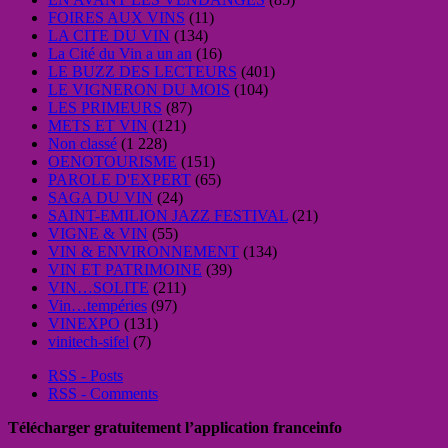
FOIRES AUX VINS
(11)
LA CITE DU VIN
(134)
La Cité du Vin a un an
(16)
LE BUZZ DES LECTEURS
(401)
LE VIGNERON DU MOIS
(104)
LES PRIMEURS
(87)
METS ET VIN
(121)
Non classé
(1 228)
OENOTOURISME
(151)
PAROLE D'EXPERT
(65)
SAGA DU VIN
(24)
SAINT-EMILION JAZZ FESTIVAL
(21)
VIGNE & VIN
(55)
VIN & ENVIRONNEMENT
(134)
VIN ET PATRIMOINE
(39)
VIN…SOLITE
(211)
Vin…tempéries
(97)
VINEXPO
(131)
vinitech-sifel
(7)
RSS - Posts
RSS - Comments
Télécharger gratuitement l’application franceinfo