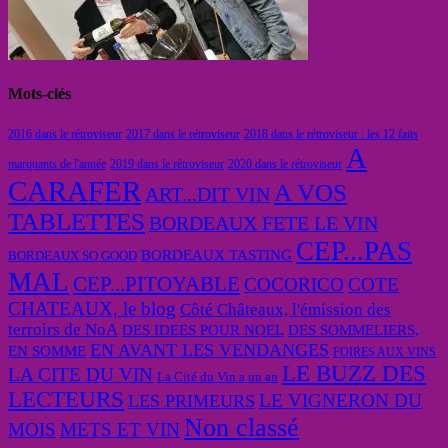
Mots-clés
2016 dans le rétroviseur
2017 dans le rétroviseur
2018 dans le rétroviseur : les 12 faits
A
marquants de l'année
2019 dans le rétroviseur
2020 dans le rétroviseur
CARAFER
A VOS
ART...DIT VIN
TABLETTES
BORDEAUX FETE LE VIN
CEP...PAS
BORDEAUX TASTING
BORDEAUX SO GOOD
MAL
CEP...PITOYABLE
COCORICO
COTE
CHATEAUX, le blog
Côté Châteaux, l'émission des
terroirs de NoA
DES IDEES POUR NOEL
DES SOMMELIERS,
EN AVANT LES VENDANGES
EN SOMME
FOIRES AUX VINS
LE BUZZ DES
LA CITE DU VIN
La Cité du Vin a un an
LECTEURS
LE VIGNERON DU
LES PRIMEURS
Non classé
MOIS
METS ET VIN