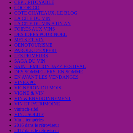
CEP…PITOYABLE
COCORICO
COTE CHATEAUX, LE BLOG
LA CITE DU VIN
LA CITE DU VIN A UN AN
FOIRES AUX VINS
DES IDEES POUR NOEL
METS ET VIN
OENOTOURISME
PAROLE D’EXPERT
LES PRIMEURS
SAGA DU VIN
SAINT-EMILION JAZZ FESTIVAL
DES SOMMELIERS, EN SOMME
EN AVANT LES VENDANGES
VINEXPO
VIGNERON DU MOIS
VIGNE & VIN
VIN & ENVIRONNEMENT
VIN ET PATRIMOINE
vinitech-sifel
VIN…SOLITE
Vin…tempéries
2016 dans le rétroviseur
2017 dans le rétroviseur