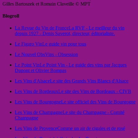
Gilles Bartoszek et Romain Claveille © MPT
Blogroll
La Revue du Vin de France
La RVF - Le meilleur du vin
depuis 1927 - Denis Saverot, directeur, éditorialiste.
Le Figaro Vin
Le guide vin pour tous
Le Nouvel Obs
Vins - Obsession
Le Point Vin
Le Point Vin - Le guide des vins par Jacques
Dupont et Olivier Bompas
Les Vins d'Alsace
Le site des Grands Vins Blancs d'Alsace
Les Vins de Bordeaux
Le site des Vins de Bordeaux - CIVB
Les Vins de Bourgogne
Le site officiel des Vins de Bourgogne
Les Vins de Champagne
Le site du Champagne - Comité
Champagne
Les Vins de Provence
Comme un air de cigales et de rosé