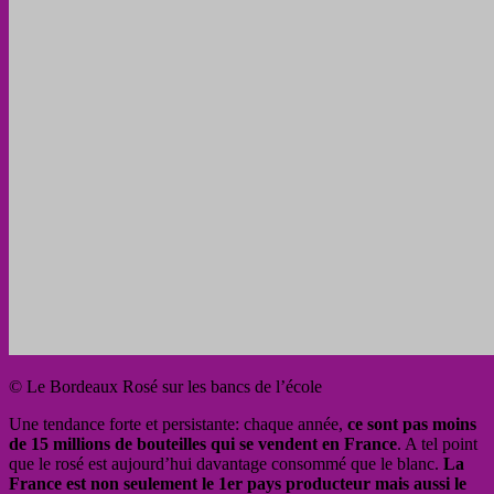
© Le Bordeaux Rosé sur les bancs de l’école
Une tendance forte et persistante: chaque année,
ce sont pas moins
de 15 millions de bouteilles qui se vendent en France
. A tel point
que le rosé est aujourd’hui davantage consommé que le blanc.
La
France est non seulement le 1er pays producteur mais aussi le