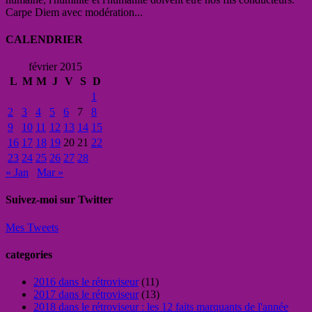
Carpe Diem avec modération...
CALENDRIER
février 2015
L
M
M
J
V
S
D
1
2
3
4
5
6
7
8
9
10
11
12
13
14
15
16
17
18
19
20
21
22
23
24
25
26
27
28
« Jan
Mar »
Suivez-moi sur Twitter
Mes Tweets
categories
2016 dans le rétroviseur
(11)
2017 dans le rétroviseur
(13)
2018 dans le rétroviseur : les 12 faits marquants de l'année