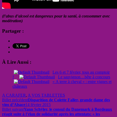
(l’abus d’alcool est dangereux pour la santé, à consommer avec
modération)
Partager :
À Lire Aussi :
Les 6 et 7 février, tous au comptoir
!
Le sauvignon…bête à concours
« A terre à cheval » : entre vignes et
châteaux
A CARAFER
,
A VOS TABLETTES
Billet précédent
Disparition de Colette Faller, grande dame des
vins d’Alsace
14 février 2015
Billet suivant
Yann Schÿler, le consul du Danemark à Bordeaux
réagit suite à l’élan de solidarité après les attentats: « les