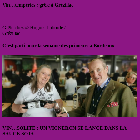
Vin…tempéries : grêle à Grézillac
Grêle chez © Hugues Laborde à
Grézillac
C’est parti pour la semaine des primeurs à Bordeaux
VIN…SOLITE : UN VIGNERON SE LANCE DANS LA
SAUCE SOJA