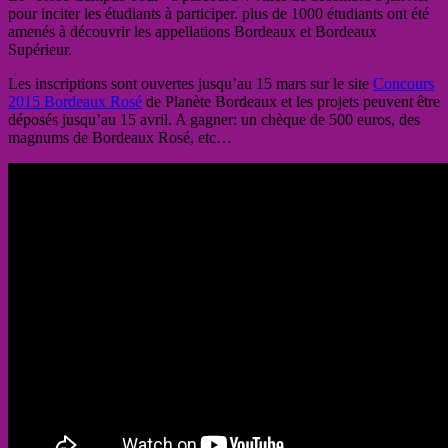
pour inciter les étudiants à participer. plus de 1000 étudiants ont été
amenés à découvrir les appellations Bordeaux et Bordeaux
Supérieur.
Les inscriptions sont ouvertes jusqu’au 15 mars sur le site
Concours
2015 Bordeaux Rosé
de Planète Bordeaux et les projets peuvent être
déposés jusqu’au 15 avril. A gagner: un chèque de 500 euros, des
magnums de Bordeaux Rosé, etc…