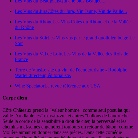
Les Vins du Beaujolais
Qui a le plus Beaujeu...
Les Vins du Jura
Côtes du Jura, Vin Jaune, Vin de Paille...
Les Vins du Rhône
Les Vins Côtes du Rhône et de la Vallée
du Rhône
Les Vins du Soir
Les Vins vus par le grand quotidien belge Le
Soir
Les Vins du Val de Loire
Les Vins de la Vallée des Rois de
France
Terre de Vins
Le site du vin, de l'oenotourisme - Rodolphe
Wartel directeur, éditorialiste.
Wine Spectator
La revue référence aux USA
Carpe diem
Côté Châteaux prend la "valeur homme" comme seul postulat qui
vaille. Au diable les" m'as-tu-vu" et autres "ballons de baudruche".
Seule la corde de la sensibilité a droit de citer, la perversité et les
chemins mal-semés engendrent toujours un retour de bâton, comme
Molière aimait en donner dans ses pièces. Dans cette comédie
humaine, l'humilité et l'humanité doivent être nos fils conducteurs.