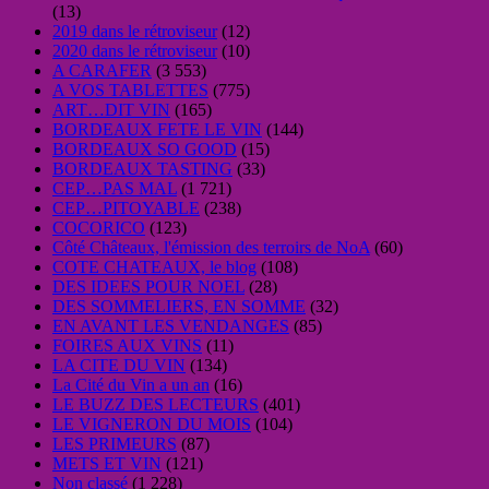
(13)
2019 dans le rétroviseur
(12)
2020 dans le rétroviseur
(10)
A CARAFER
(3 553)
A VOS TABLETTES
(775)
ART…DIT VIN
(165)
BORDEAUX FETE LE VIN
(144)
BORDEAUX SO GOOD
(15)
BORDEAUX TASTING
(33)
CEP…PAS MAL
(1 721)
CEP…PITOYABLE
(238)
COCORICO
(123)
Côté Châteaux, l'émission des terroirs de NoA
(60)
COTE CHATEAUX, le blog
(108)
DES IDEES POUR NOEL
(28)
DES SOMMELIERS, EN SOMME
(32)
EN AVANT LES VENDANGES
(85)
FOIRES AUX VINS
(11)
LA CITE DU VIN
(134)
La Cité du Vin a un an
(16)
LE BUZZ DES LECTEURS
(401)
LE VIGNERON DU MOIS
(104)
LES PRIMEURS
(87)
METS ET VIN
(121)
Non classé
(1 228)