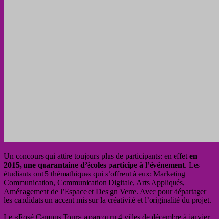
Un concours qui attire toujours plus de participants: en effet
en
2015, une quarantaine d’écoles participe à l’événement
. Les
étudiants ont 5 thémathiques qui s’offrent à eux: Marketing‐
Communication, Communication Digitale, Arts Appliqués,
Aménagement de l’Espace et Design Verre. Avec pour départager
les candidats un accent mis sur la créativité et l’originalité du projet.
Le «Rosé Campus Tour» a parcouru 4 villes de décembre à janvier