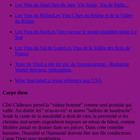
Les Vins du Jura
Côtes du Jura, Vin Jaune, Vin de Paille...
Les Vins du Rhône
Les Vins Côtes du Rhône et de la Vallée
du Rhône
Les Vins du Soir
Les Vins vus par le grand quotidien belge Le
Soir
Les Vins du Val de Loire
Les Vins de la Vallée des Rois de
France
Terre de Vins
Le site du vin, de l'oenotourisme - Rodolphe
Wartel directeur, éditorialiste.
Wine Spectator
La revue référence aux USA
Carpe diem
Côté Châteaux prend la "valeur homme" comme seul postulat qui
vaille. Au diable les" m'as-tu-vu" et autres "ballons de baudruche".
Seule la corde de la sensibilité a droit de citer, la perversité et les
chemins mal-semés engendrent toujours un retour de bâton, comme
Molière aimait en donner dans ses pièces. Dans cette comédie
humaine, l'humilité et l'humanité doivent être nos fils conducteurs.
Carpe Diem avec modération...