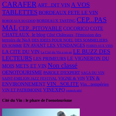
CARAFER
A VOS
ART...DIT VIN
TABLETTES
BORDEAUX FETE LE VIN
CEP...PAS
BORDEAUX TASTING
BORDEAUX SO GOOD
MAL
CEP...PITOYABLE
COCORICO
COTE
CHATEAUX, le blog
Côté Châteaux, l'émission des
terroirs de NoA
DES IDEES POUR NOEL
DES SOMMELIERS,
EN AVANT LES VENDANGES
EN SOMME
FOIRES AUX VINS
LE BUZZ DES
LA CITE DU VIN
La Cité du Vin a un an
LECTEURS
LE VIGNERON DU
LES PRIMEURS
Non classé
MOIS
METS ET VIN
OENOTOURISME
PAROLE D'EXPERT
SAGA DU VIN
VIN &
VIGNE & VIN
SAINT-EMILION JAZZ FESTIVAL
VIN...SOLITE
ENVIRONNEMENT
Vin...tempéries
VINEXPO
VIN ET PATRIMOINE
vinitech-sifel
Cité du Vin : le phare de l’oenotourisme