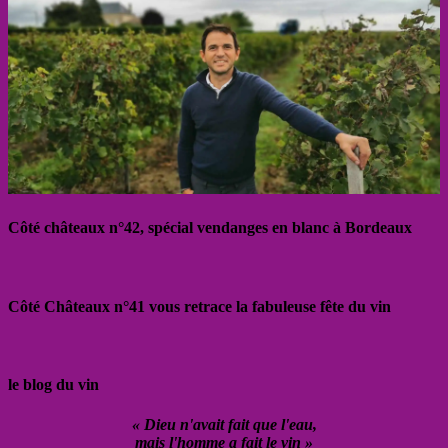
Côté châteaux n°42, spécial vendanges en blanc à Bordeaux
Côté Châteaux n°41 vous retrace la fabuleuse fête du vin
le blog du vin
« Dieu n'avait fait que l'eau,
mais l'homme a fait le vin »