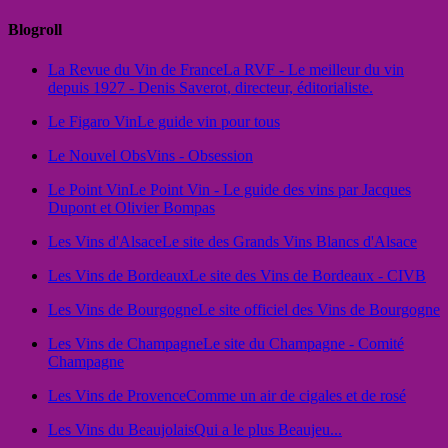
Blogroll
La Revue du Vin de France
La RVF - Le meilleur du vin
depuis 1927 - Denis Saverot, directeur, éditorialiste.
Le Figaro Vin
Le guide vin pour tous
Le Nouvel Obs
Vins - Obsession
Le Point Vin
Le Point Vin - Le guide des vins par Jacques
Dupont et Olivier Bompas
Les Vins d'Alsace
Le site des Grands Vins Blancs d'Alsace
Les Vins de Bordeaux
Le site des Vins de Bordeaux - CIVB
Les Vins de Bourgogne
Le site officiel des Vins de Bourgogne
Les Vins de Champagne
Le site du Champagne - Comité
Champagne
Les Vins de Provence
Comme un air de cigales et de rosé
Les Vins du Beaujolais
Qui a le plus Beaujeu...