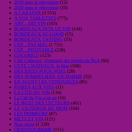
2019 dans le rétroviseur
(12)
2020 dans le rétroviseur
(10)
A CARAFER
(3 553)
A VOS TABLETTES
(775)
ART…DIT VIN
(165)
BORDEAUX FETE LE VIN
(144)
BORDEAUX SO GOOD
(15)
BORDEAUX TASTING
(33)
CEP…PAS MAL
(1 721)
CEP…PITOYABLE
(238)
COCORICO
(123)
Côté Châteaux, l'émission des terroirs de NoA
(60)
COTE CHATEAUX, le blog
(108)
DES IDEES POUR NOEL
(28)
DES SOMMELIERS, EN SOMME
(32)
EN AVANT LES VENDANGES
(85)
FOIRES AUX VINS
(11)
LA CITE DU VIN
(134)
La Cité du Vin a un an
(16)
LE BUZZ DES LECTEURS
(401)
LE VIGNERON DU MOIS
(104)
LES PRIMEURS
(87)
METS ET VIN
(121)
Non classé
(1 228)
OENOTOURISME
(151)