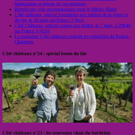
impressions et enjeux de ces primeurs
Bientôt une jolie reconnaissance pour le Médoc Blanc
Côté châteaux, spécial formations aux métiers de la vigne et
du vin, le 28 mars sur France 3 NoA
Côté Châteaux, spécial course aux étoiles, le 7 mars à 20h40
sur France 3 NOA
Le magazine Côté châteaux explore les vignobles du Poitou-
Charentes
Côté châteaux n°24 : spécial boom du bio
Côté châteaux n°23 : les nouveaux chais du bordelais