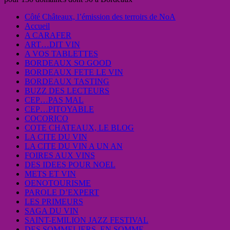
Côté Châteaux, l’émission des terroirs de NoA
Accueil
A CARAFER
ART…DIT VIN
A VOS TABLETTES
BORDEAUX SO GOOD
BORDEAUX FETE LE VIN
BORDEAUX TASTING
BUZZ DES LECTEURS
CEP…PAS MAL
CEP…PITOYABLE
COCORICO
COTE CHATEAUX, LE BLOG
LA CITE DU VIN
LA CITE DU VIN A UN AN
FOIRES AUX VINS
DES IDEES POUR NOEL
METS ET VIN
OENOTOURISME
PAROLE D’EXPERT
LES PRIMEURS
SAGA DU VIN
SAINT-EMILION JAZZ FESTIVAL
DES SOMMELIERS, EN SOMME