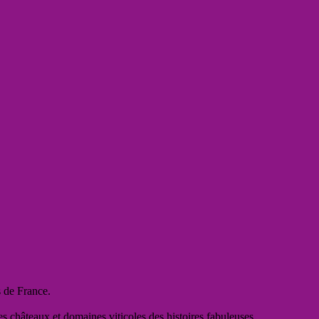
s de France.
es châteaux et domaines viticoles des histoires fabuleuses,