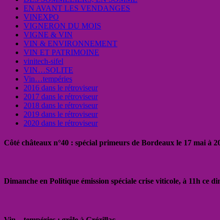
EN AVANT LES VENDANGES
VINEXPO
VIGNERON DU MOIS
VIGNE & VIN
VIN & ENVIRONNEMENT
VIN ET PATRIMOINE
vinitech-sifel
VIN…SOLITE
Vin…tempéries
2016 dans le rétroviseur
2017 dans le rétroviseur
2018 dans le rétroviseur
2019 dans le rétroviseur
2020 dans le rétroviseur
Côté châteaux n°40 : spécial primeurs de Bordeaux le 17 mai à 
Dimanche en Politique émission spéciale crise viticole, à 11h ce 
Vin…tempéries : grêle à Grézillac