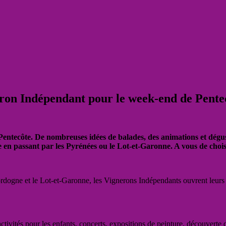
eron Indépendant pour le week-end de Pente
Pentecôte. De nombreuses idées de balades, des animations et dégus
n passant par les Pyrénées ou le Lot-et-Garonne. A vous de choisi
dogne et le Lot-et-Garonne, les Vignerons Indépendants ouvrent leurs po
activités pour les enfants, concerts, expositions de peinture, découverte 