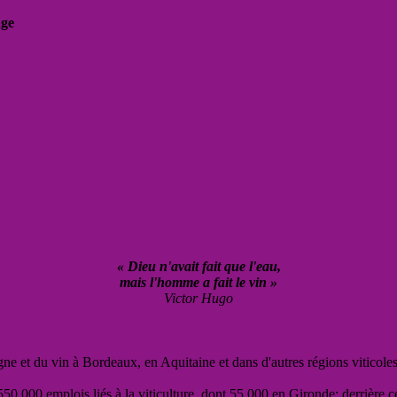
uge
« Dieu n'avait fait que l'eau,
mais l'homme a fait le vin »
Victor Hugo
vigne et du vin à Bordeaux, en Aquitaine et dans d'autres régions viticole
50 000 emplois liés à la viticulture, dont 55 000 en Gironde; derrière c