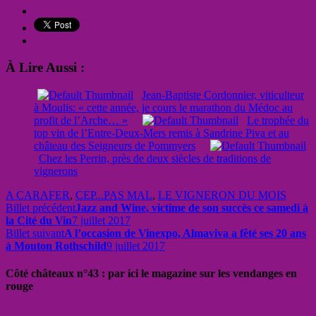
À Lire Aussi :
Jean-Baptiste Cordonnier, viticulteur
à Moulis: « cette année, je cours le marathon du Médoc au
profit de l’Arche… »
Le trophée du
top vin de l’Entre-Deux-Mers remis à Sandrine Piva et au
château des Seigneurs de Pommyers
Chez les Perrin, près de deux siècles de traditions de
vignerons
A CARAFER
,
CEP...PAS MAL
,
LE VIGNERON DU MOIS
Billet précédent
Jazz and Wine, victime de son succès ce samedi à
la Cité du Vin
7 juillet 2017
Billet suivant
A l’occasion de Vinexpo, Almaviva a fêté ses 20 ans
à Mouton Rothschild
9 juillet 2017
Côté châteaux n°43 : par ici le magazine sur les vendanges en
rouge