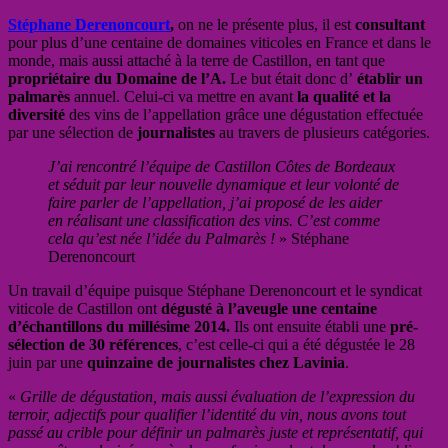
Stéphane Derenoncourt
,
on ne le présente plus, il est
consultant
pour plus d’une centaine de domaines viticoles en France et dans le
monde, mais aussi attaché à la terre de Castillon, en tant que
propriétaire du Domaine de l’A.
Le but était donc d’
établir un
palmarès
annuel. Celui-ci va mettre en avant
la
qualité et la
diversité
des vins de l’appellation grâce une dégustation effectuée
par une sélection de
journalistes
au travers de plusieurs catégories.
J’ai rencontré l’équipe de Castillon Côtes de Bordeaux
et séduit par leur nouvelle dynamique et leur volonté de
faire parler de l’appellation, j’ai proposé de les aider
en réalisant une classification des vins. C’est comme
cela qu’est née l’idée du Palmarès !
» Stéphane
Derenoncourt
Un travail d’équipe puisque Stéphane Derenoncourt et le syndicat
viticole de Castillon ont
dégusté à l’aveugle une centaine
d’échantillons du millésime 2014.
Ils ont ensuite établi une
pré-
sélection de 30 références
, c’est celle-ci qui a été dégustée le 28
juin par une
quinzaine de journalistes chez Lavinia
.
«
Grille de dégustation, mais aussi évaluation de l’expression du
terroir, adjectifs pour qualifier l’identité du vin, nous avons tout
passé au crible pour définir un palmarès juste et représentatif, qui