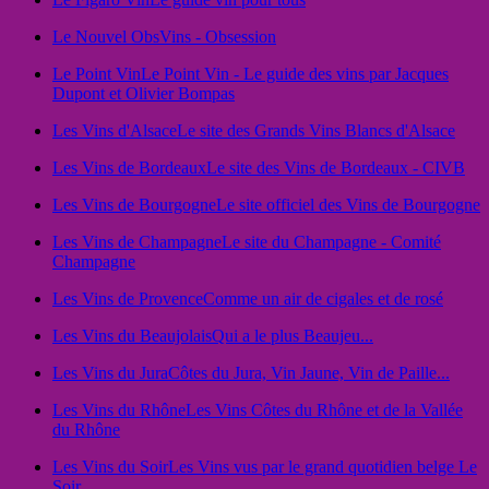
Le Nouvel Obs
Vins - Obsession
Le Point Vin
Le Point Vin - Le guide des vins par Jacques
Dupont et Olivier Bompas
Les Vins d'Alsace
Le site des Grands Vins Blancs d'Alsace
Les Vins de Bordeaux
Le site des Vins de Bordeaux - CIVB
Les Vins de Bourgogne
Le site officiel des Vins de Bourgogne
Les Vins de Champagne
Le site du Champagne - Comité
Champagne
Les Vins de Provence
Comme un air de cigales et de rosé
Les Vins du Beaujolais
Qui a le plus Beaujeu...
Les Vins du Jura
Côtes du Jura, Vin Jaune, Vin de Paille...
Les Vins du Rhône
Les Vins Côtes du Rhône et de la Vallée
du Rhône
Les Vins du Soir
Les Vins vus par le grand quotidien belge Le
Soir