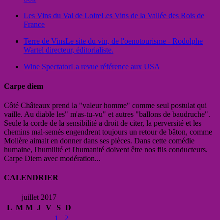
Les Vins du Val de Loire
Les Vins de la Vallée des Rois de
France
Terre de Vins
Le site du vin, de l'oenotourisme - Rodolphe
Wartel directeur, éditorialiste.
Wine Spectator
La revue référence aux USA
Carpe diem
Côté Châteaux prend la "valeur homme" comme seul postulat qui
vaille. Au diable les" m'as-tu-vu" et autres "ballons de baudruche".
Seule la corde de la sensibilité a droit de citer, la perversité et les
chemins mal-semés engendrent toujours un retour de bâton, comme
Molière aimait en donner dans ses pièces. Dans cette comédie
humaine, l'humilité et l'humanité doivent être nos fils conducteurs.
Carpe Diem avec modération...
CALENDRIER
juillet 2017
L
M
M
J
V
S
D
1
2