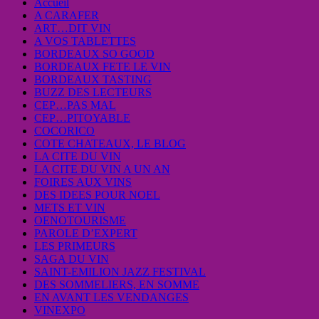
Accueil
A CARAFER
ART…DIT VIN
A VOS TABLETTES
BORDEAUX SO GOOD
BORDEAUX FETE LE VIN
BORDEAUX TASTING
BUZZ DES LECTEURS
CEP…PAS MAL
CEP…PITOYABLE
COCORICO
COTE CHATEAUX, LE BLOG
LA CITE DU VIN
LA CITE DU VIN A UN AN
FOIRES AUX VINS
DES IDEES POUR NOEL
METS ET VIN
OENOTOURISME
PAROLE D’EXPERT
LES PRIMEURS
SAGA DU VIN
SAINT-EMILION JAZZ FESTIVAL
DES SOMMELIERS, EN SOMME
EN AVANT LES VENDANGES
VINEXPO