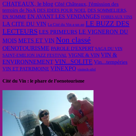
CHATEAUX, le blog
Côté Châteaux, l'émission des
terroirs de NoA
DES IDEES POUR NOEL
DES SOMMELIERS,
EN AVANT LES VENDANGES
EN SOMME
FOIRES AUX VINS
LE BUZZ DES
LA CITE DU VIN
La Cité du Vin a un an
LECTEURS
LE VIGNERON DU
LES PRIMEURS
Non classé
MOIS
METS ET VIN
OENOTOURISME
PAROLE D'EXPERT
SAGA DU VIN
VIN &
VIGNE & VIN
SAINT-EMILION JAZZ FESTIVAL
VIN...SOLITE
ENVIRONNEMENT
Vin...tempéries
VINEXPO
VIN ET PATRIMOINE
vinitech-sifel
Cité du Vin : le phare de l’oenotourisme