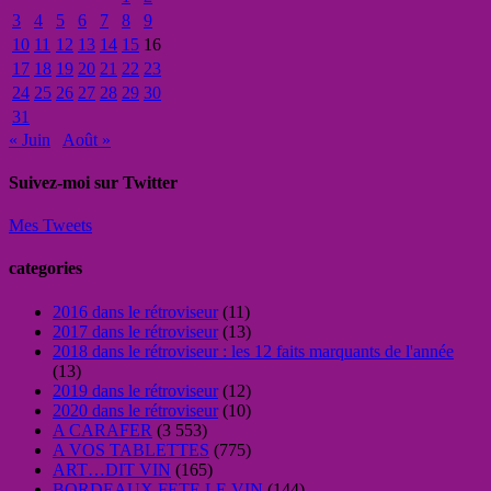
3
4
5
6
7
8
9
10
11
12
13
14
15
16
17
18
19
20
21
22
23
24
25
26
27
28
29
30
31
« Juin
Août »
Suivez-moi sur Twitter
Mes Tweets
categories
2016 dans le rétroviseur
(11)
2017 dans le rétroviseur
(13)
2018 dans le rétroviseur : les 12 faits marquants de l'année
(13)
2019 dans le rétroviseur
(12)
2020 dans le rétroviseur
(10)
A CARAFER
(3 553)
A VOS TABLETTES
(775)
ART…DIT VIN
(165)
BORDEAUX FETE LE VIN
(144)