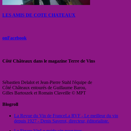
LES AMIS DE COTE CHATEAUX
onFacebook
Côté Châteaux dans le magazine Terre de Vins
Sébastien Delalot et Jean-Pierre Stahl l'équipe de
Côté Châteaux entourés de Guillaume Barou,
Gilles Bartoszek et Romain Claveille © MPT
Blogroll
La Revue du Vin de France
La RVF - Le meilleur du vin
depuis 1927 - Denis Saverot, directeur, éditorialiste.
Le Figaro Vin
Le guide vin pour tous