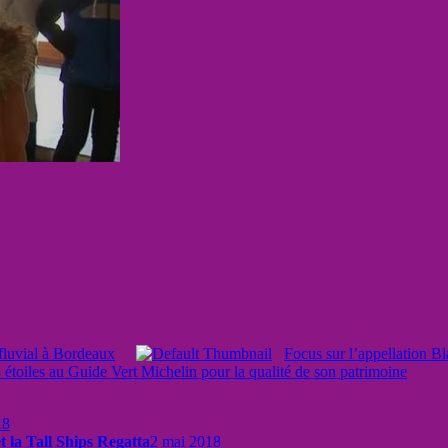
fluvial à Bordeaux
Focus sur l’appellation Bl
étoiles au Guide Vert Michelin pour la qualité de son patrimoine
18
t la Tall Ships Regatta
2 mai 2018