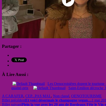
Partager :
À Lire Aussi :
Les Oenocroisières dopent le tourisme 
qualité-prix
Saint-Emilion décroche 3 
A CARAFER
,
CEP...PAS MAL
,
Non classé
,
OENOTOURISME
Billet précédent
Et voici désormais le champagne vegan…
1 mai 20
Billet suivant
Plein la vue avec les 20 ans de Bordeaux Fête le Vin e