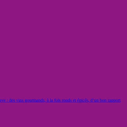
aye : des vins gourmands, à la fois ronds et épicés, d’un bon rapport