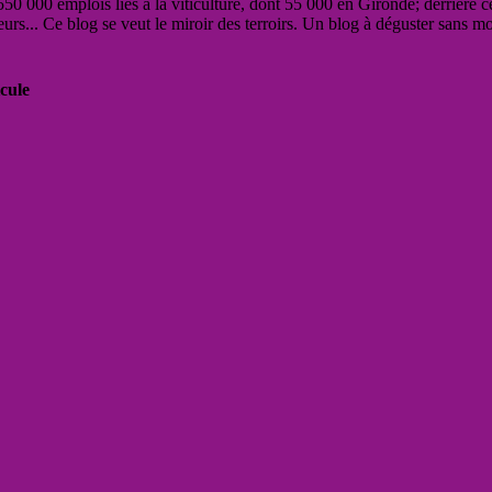
50 000 emplois liés à la viticulture, dont 55 000 en Gironde; derrière c
eurs... Ce blog se veut le miroir des terroirs. Un blog à déguster sans m
cule