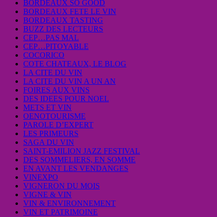
BORDEAUX SO GOOD
BORDEAUX FETE LE VIN
BORDEAUX TASTING
BUZZ DES LECTEURS
CEP…PAS MAL
CEP…PITOYABLE
COCORICO
COTE CHATEAUX, LE BLOG
LA CITE DU VIN
LA CITE DU VIN A UN AN
FOIRES AUX VINS
DES IDEES POUR NOEL
METS ET VIN
OENOTOURISME
PAROLE D’EXPERT
LES PRIMEURS
SAGA DU VIN
SAINT-EMILION JAZZ FESTIVAL
DES SOMMELIERS, EN SOMME
EN AVANT LES VENDANGES
VINEXPO
VIGNERON DU MOIS
VIGNE & VIN
VIN & ENVIRONNEMENT
VIN ET PATRIMOINE