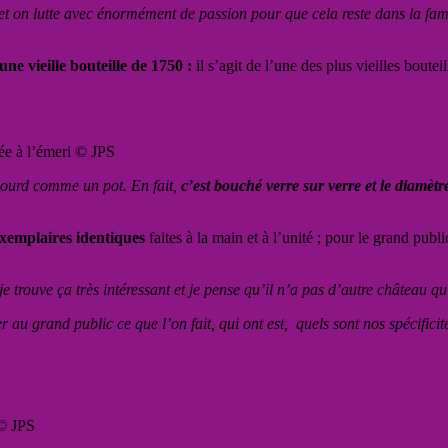
e, et on lutte avec énormément de passion pour que cela reste dans la fa
ne vieille bouteille de 1750 :
il s’agit de l’une des plus vieilles boute
ée à l’émeri © JPS
e sourd comme un pot. En fait,
c’est bouché verre sur verre et le diamè
 exemplaires identiques
faites à la main et à l’unité ; pour le grand pub
je trouve ça très intéressant et je pense qu’il n’a pas d’autre château q
u grand public ce que l’on fait, qui ont est, quels sont nos spécificités
 © JPS