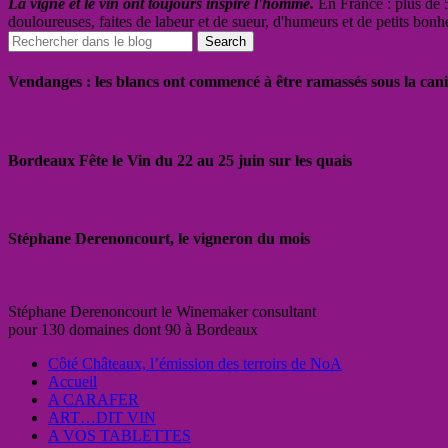
La vigne et le vin ont toujours inspiré l'homme.
En France : plus de 5
douloureuses, faites de labeur et de sueur, d'humeurs et de petits bonh
Vendanges : les blancs ont commencé à être ramassés sous la cani
Bordeaux Fête le Vin du 22 au 25 juin sur les quais
Stéphane Derenoncourt, le vigneron du mois
Stéphane Derenoncourt le Winemaker consultant
pour 130 domaines dont 90 à Bordeaux
Côté Châteaux, l’émission des terroirs de NoA
Accueil
A CARAFER
ART…DIT VIN
A VOS TABLETTES