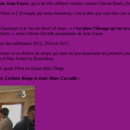
teau Jean Faure
, qui a de très célèbres voisins comme Cheval Blanc (1e
us et L’Evangile qui nous entourent, c’est-à-dire que vous êtes sur un t
à barriques ù le vin est élevé 18 mois :
« c’est dans l’élevage qu’on va d
lésime »
, selon Olivier Decelle propriétaire de Jean Faure.
tour des millésimes 2012, 2014 et 2015.
onnes et en dehors du temps qui était un peu maussade les premiers jo
es et Mas Amiel en Roussillon.
 guide Féret en faisait déjà l’éloge.
et, Corinne Berge et Jean-Marc Ceccaldi :