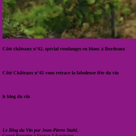
Côté châteaux n°42, spécial vendanges en blanc à Bordeaux
Côté Châteaux n°41 vous retrace la fabuleuse fête du vin
le blog du vin
Le Blog du Vin par Jean-Pierre Stahl
,
Grand Reporter à France 3 Aquitaine.