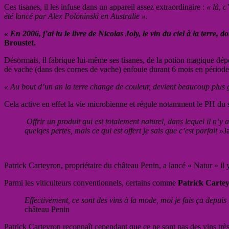
Ces tisanes, il les infuse dans un appareil assez extraordinaire :
« là, c
été lancé par Alex Poloninski en Australie ».
« En 2006, j’ai lu le livre de Nicolas Joly, le vin du ciel à la ter
Broustet.
Désormais, il fabrique lui-même ses tisanes, de la potion magique dépo
de vache (dans des cornes de vache) enfouie durant 6 mois en période 
« Au bout d’un an la terre change de couleur, devient beaucoup plus 
Cela active en effet la vie microbienne et régule notamment le PH du so
Offrir un produit qui est totalement naturel, dans lequel il n’y a
quelqes pertes, mais ce qui est offert je sais que c’est parfait »
J
Patrick Carteyron, propriétaire du château Penin, a lancé « Natur » il
Parmi les viticulteurs conventionnels, certains comme
Patrick Cartey
Effectivement, ce sont des vins à la mode, moi je fais ça depui
château Penin
Patrick Carteyron reconnaît cependant que ce ne sont pas des vins très 