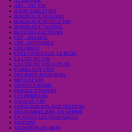
A CARAFER
ART…DIT VIN
A VOS TABLETTES
BORDEAUX SO GOOD
BORDEAUX FETE LE VIN
BORDEAUX TASTING
BUZZ DES LECTEURS
CEP…PAS MAL
CEP…PITOYABLE
COCORICO
COTE CHATEAUX, LE BLOG
LA CITE DU VIN
LA CITE DU VIN A UN AN
FOIRES AUX VINS
DES IDEES POUR NOEL
METS ET VIN
OENOTOURISME
PAROLE D’EXPERT
LES PRIMEURS
SAGA DU VIN
SAINT-EMILION JAZZ FESTIVAL
DES SOMMELIERS, EN SOMME
EN AVANT LES VENDANGES
VINEXPO
VIGNERON DU MOIS