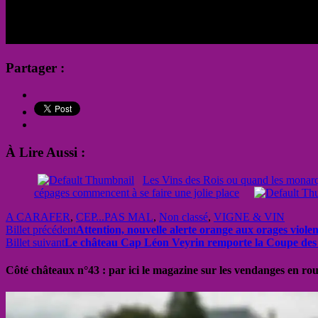
Partager :
À Lire Aussi :
Les Vins des Rois ou quand les monarq
cépages commencent à se faire une jolie place
A CARAFER
,
CEP...PAS MAL
,
Non classé
,
VIGNE & VIN
Billet précédent
Attention, nouvelle alerte orange aux orages violen
Billet suivant
Le château Cap Léon Veyrin remporte la Coupe de
Côté châteaux n°43 : par ici le magazine sur les vendanges en ro