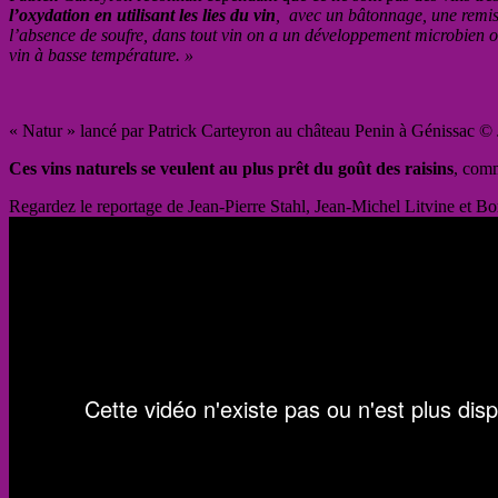
l’oxydation en utilisant les lies du vin
, avec un bâtonnage, une remise 
l’absence de soufre, dans tout vin on a un développement microbien ou 
vin à basse température. »
« Natur » lancé par Patrick Carteyron au château Penin à Génissac ©
Ces vins naturels se veulent au plus prêt du goût des raisins
, comm
Regardez le reportage de Jean-Pierre Stahl, Jean-Michel Litvine et Bo