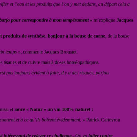
ifier et l’eau et les produits que l’on y met dedans, au départ cela a
ment barjo pour correspondre à mon tempérament »
m’explique
Jacques
 et produits de synthèse, bonjour à la bouse de corne,
de la bouse
ain temps »,
commente Jacques Broustet.
ses tisanes et de cuivre mais à doses homéopathiques.
st pas toujours évident à faire, il y a des risques, parfois
aussi et
lancé « Natur » un vin 100% naturel :
 mangent et à ce qu’ils boivent évidemment, »
Patrick Carteyron
st intéressant de relever ce challenge..
.
On va
lutter contre