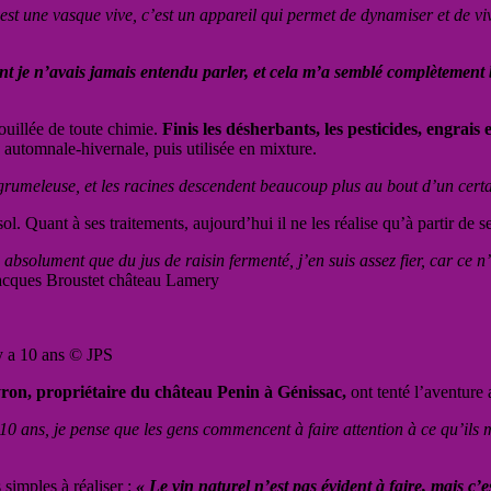
’est une vasque vive, c’est un appareil qui permet de dynamiser et de viv
re, dont je n’avais jamais entendu parler, et cela m’a semblé complète
uillée de toute chimie.
Finis les désherbants, les pesticides, engrais
automnale-hivernale, puis utilisée en mixture.
grumeleuse, et les racines descendent beaucoup plus au bout d’un cert
l. Quant à ses traitements, aujourd’hui il ne les réalise qu’à partir de 
 absolument que du jus de raisin fermenté, j’en suis assez fier, car ce n’e
acques Broustet château Lamery
 y a 10 ans © JPS
ron, propriétaire du château Penin à Génissac,
ont tenté l’aventure 
s 10 ans, je pense que les gens commencent à faire attention à ce qu’ils
simples à réaliser :
« Le vin naturel n’est pas évident à faire, mais c’e