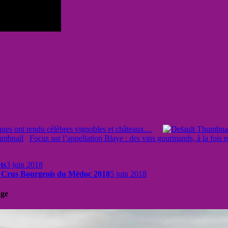
ues ont rendu célèbres vignobles et châteaux…
Focus sur l’appellation Blaye : des vins gourmands, à la fois r
ts
3 juin 2018
s Crus Bourgeois du Médoc 2018
5 juin 2018
uge