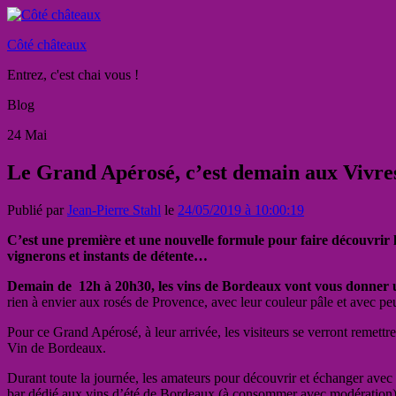
Côté châteaux
Entrez, c'est chai vous !
Blog
24
Mai
Le Grand Apérosé, c’est demain aux Vivre
Publié par
Jean-Pierre Stahl
le
24/05/2019 à 10:00:19
C’est une première et une nouvelle formule pour faire découvrir 
vignerons et instants de détente…
Demain de 12h à 20h30, les vins de Bordeaux vont vous donner 
rien à envier aux rosés de Provence, avec leur couleur pâle et avec pe
Pour ce Grand Apérosé, à leur arrivée, les visiteurs se verront remett
Vin de Bordeaux.
Durant toute la journée, les amateurs pour découvrir et échanger avec 
bar dédié aux vins d’été de Bordeaux (à consommer avec modération) 