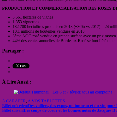
PRODUCTION ET COMMERCIALISATION DES ROSES D
3 561 hectares de vignes
1 353 vignerons
182 700 hectolitres produits en 2018 (+36% vs 2017) = 24 milli
10,1 millions de bouteilles vendues en 2018
3ème AOC rosé vendue en grande surface avec un prix moyen 
44% des ventes annuelles de Bordeaux Rosé se font l’été ou en 
Partager :
À Lire Aussi :
Les 6 et 7 février, tous au comptoir !
A CARAFER
,
A VOS TABLETTES
Billet précédent
Des voiliers, des expos, un tonneau et du vin pour
Billet suivant
Les coups de coeur et les bonnes notes de Jacques Du