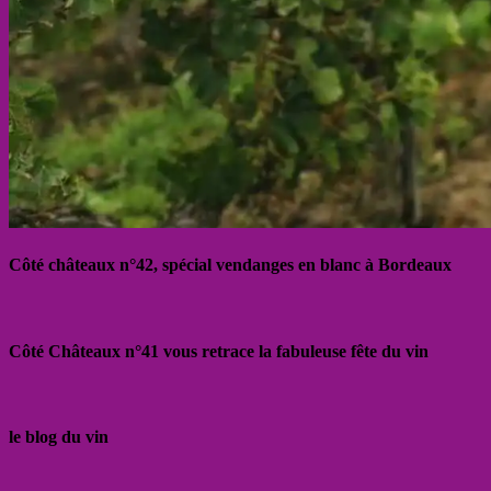
Côté châteaux n°42, spécial vendanges en blanc à Bordeaux
Côté Châteaux n°41 vous retrace la fabuleuse fête du vin
le blog du vin