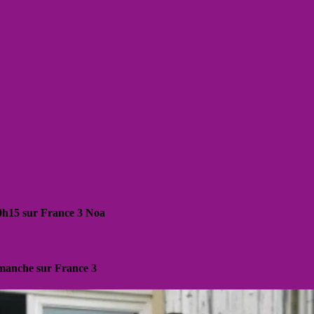
20h15 sur France 3 Noa
dimanche sur France 3